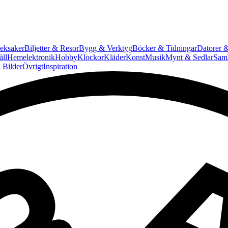
eksaker
Biljetter & Resor
Bygg & Verktyg
Böcker & Tidningar
Datorer &
ll
Hemelektronik
Hobby
Klockor
Kläder
Konst
Musik
Mynt & Sedlar
Saml
 Bilder
Övrigt
Inspiration