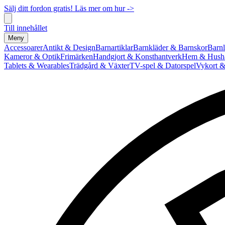
Sälj ditt fordon gratis! Läs mer om hur ->
Till innehållet
Meny
Accessoarer
Antikt & Design
Barnartiklar
Barnkläder & Barnskor
Barnl
Kameror & Optik
Frimärken
Handgjort & Konsthantverk
Hem & Hushå
Tablets & Wearables
Trädgård & Växter
TV-spel & Datorspel
Vykort &