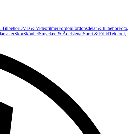
 Tillbehör
DVD & Videofilmer
Fordon
Fordonsdelar & tillbehör
Foto,
arsaker
Skor
Skönhet
Smycken & Ädelstenar
Sport & Fritid
Telefoni,