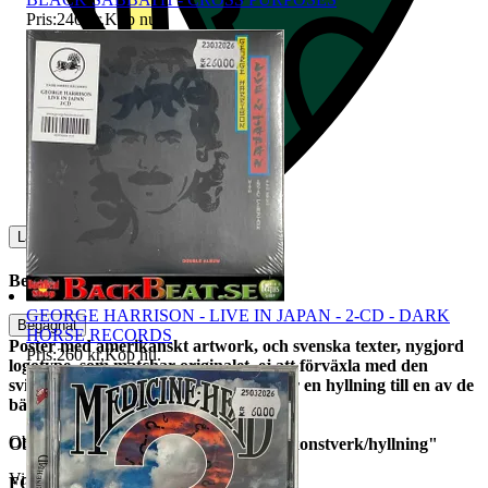
Pris:
240 kr
,
Köp nu
.
Lagerstatus
3
Beskrivning
GEORGE HARRISON - LIVE IN JAPAN - 2-CD - DARK
Begagnat
HORSE RECORDS
Poster med amerikanskt artwork, och svenska texter, nygjord
Pris:
260 kr
,
Köp nu
.
logotype, som matchar originalet. ej att förväxla med den
svindyra svenska bio-affischen, detta är en hyllning till en av de
bästa skräckfilmerna någonsin.
Objektnr
562 465 226
Obs! Detta är inget original, utan ett "konstverk/hyllning"
Visningar
3 558
FORMAT:
Poster, C:a 70x 100 cm.