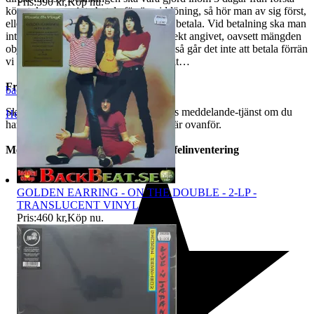
Pris:
390 kr
,
Köp nu
.
köpet, kan man inte betala förrän vid löning, så hör man av sig först,
eller väntar med att köpa tills man kan betala. Vid betalning ska man
inte begära samfrakt, det är redan korrekt angivet, oavsett mängden
objekt som köps. Begär man samfrakt så går det inte att betala förrän
vi har angivit samma pris igen manuellt…
Frågor?
backbeat
Skicka ett meddelande genom Traderas meddelande-tjänst om du
Helsingborg
,
Sverige
har en fråga som vi inte har besvarat här ovanför.
Med reservation för slutförsäljning/felinventering
GOLDEN EARRING - ON THE DOUBLE - 2-LP -
TRANSLUCENT VINYL
Pris:
460 kr
,
Köp nu
.