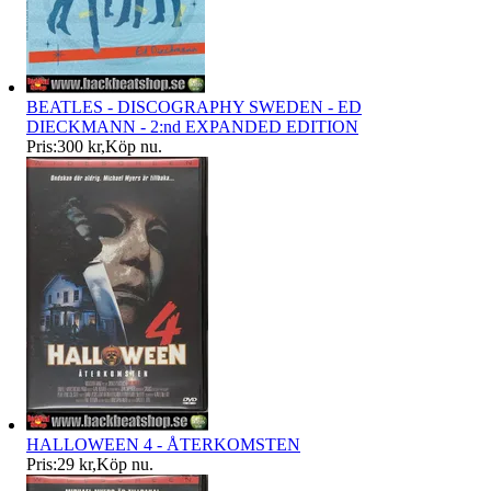
BEATLES - DISCOGRAPHY SWEDEN - ED
DIECKMANN - 2:nd EXPANDED EDITION
Pris:
300 kr
,
Köp nu
.
HALLOWEEN 4 - ÅTERKOMSTEN
Pris:
29 kr
,
Köp nu
.