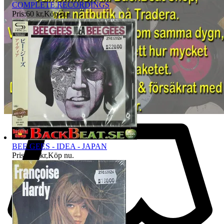
COMPLETE RECORDINGS
Pris:
60 kr
,
Köp nu
.
BEE GEES - IDEA - JAPAN
Pris:
220 kr
,
Köp nu
.