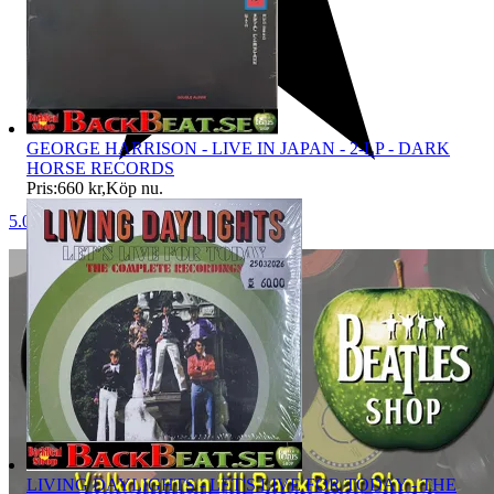
GEORGE HARRISON - LIVE IN JAPAN - 2-LP - DARK
HORSE RECORDS
Pris:
660 kr
,
Köp nu
.
5.0
LIVING DAYLIGHTS - LET'S LIVE FOR TODAY - THE