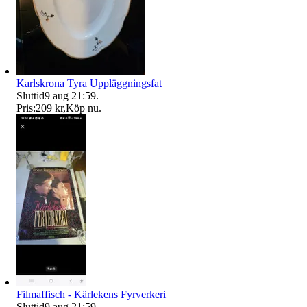
Karlskrona Tyra Uppläggningsfat
Sluttid
9 aug 21:59
.
Pris:
209 kr
,
Köp nu
.
Filmaffisch - Kärlekens Fyrverkeri
Sluttid
9 aug 21:59
.