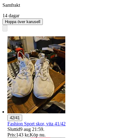
Samfrakt
14 dagar
Hoppa över karusell
42/41
Fashion Sport skor, vita 41/42
Sluttid
9 aug 21:59
.
Pris:
143 kr
,
Köp nu
.