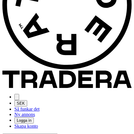
SEK
Så funkar det
Ny annons
Logga in
Skapa konto