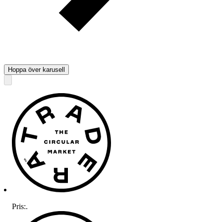
Hoppa över karusell
Pris:
.