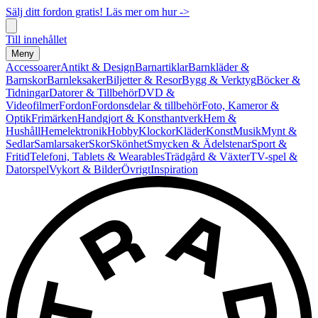
Sälj ditt fordon gratis! Läs mer om hur ->
Till innehållet
Meny
Accessoarer
Antikt & Design
Barnartiklar
Barnkläder &
Barnskor
Barnleksaker
Biljetter & Resor
Bygg & Verktyg
Böcker &
Tidningar
Datorer & Tillbehör
DVD &
Videofilmer
Fordon
Fordonsdelar & tillbehör
Foto, Kameror &
Optik
Frimärken
Handgjort & Konsthantverk
Hem &
Hushåll
Hemelektronik
Hobby
Klockor
Kläder
Konst
Musik
Mynt &
Sedlar
Samlarsaker
Skor
Skönhet
Smycken & Ädelstenar
Sport &
Fritid
Telefoni, Tablets & Wearables
Trädgård & Växter
TV-spel &
Datorspel
Vykort & Bilder
Övrigt
Inspiration