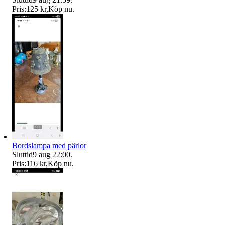
Pris:
125 kr
,
Köp nu
.
Bordslampa med pärlor
Sluttid
9 aug 22:00
.
Pris:
116 kr
,
Köp nu
.