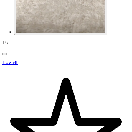
1
/
5
Lowe8