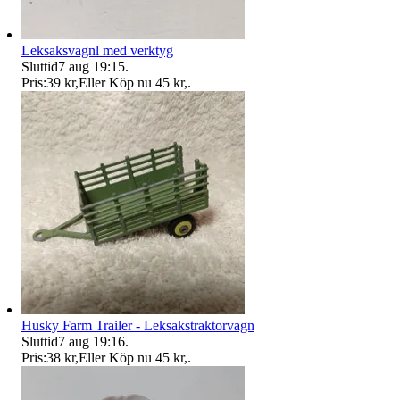
Leksaksvagnl med verktyg
Sluttid
7 aug 19:15
.
Pris:
39 kr
,
Eller Köp nu
45 kr
,
.
Husky Farm Trailer - Leksakstraktorvagn
Sluttid
7 aug 19:16
.
Pris:
38 kr
,
Eller Köp nu
45 kr
,
.