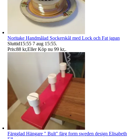
Noritake Handmålad Sockerskål med Lock och Fat japan
Sluttid
15:55
7 aug 15:55
.
Pris:
88 kr
,
Eller Köp nu
99 kr
,
.
Färgglad Hängare " Bult" färg form sweden design Elisabeth