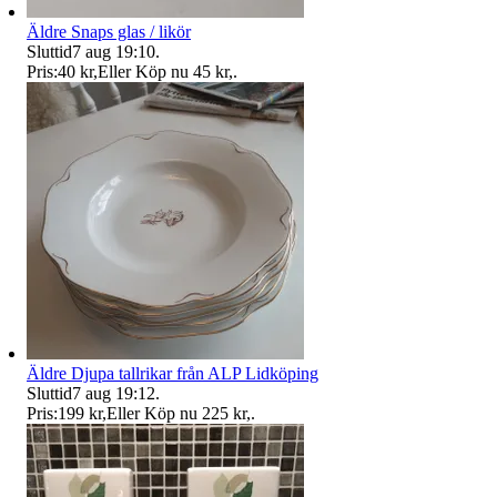
Äldre Snaps glas / likör
Sluttid
7 aug 19:10
.
Pris:
40 kr
,
Eller Köp nu
45 kr
,
.
Äldre Djupa tallrikar från ALP Lidköping
Sluttid
7 aug 19:12
.
Pris:
199 kr
,
Eller Köp nu
225 kr
,
.