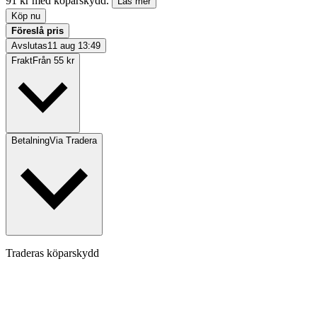
91 kr med köparskydd.
Läs mer
Köp nu
Föreslå pris
Avslutas
11 aug 13:49
Frakt
Från 55 kr
Betalning
Via Tradera
Traderas köparskydd