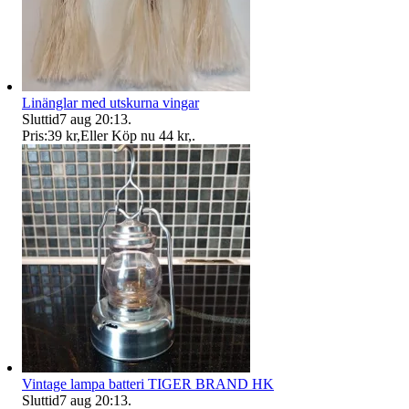
Linänglar med utskurna vingar
Sluttid
7 aug 20:13
.
Pris:
39 kr
,
Eller Köp nu
44 kr
,
.
Vintage lampa batteri TIGER BRAND HK
Sluttid
7 aug 20:13
.