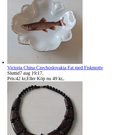
Victoria China Czechoslovakia Fat med Fiskmotiv
Sluttid
7 aug 19:17
.
Pris:
42 kr
,
Eller Köp nu
49 kr
,
.