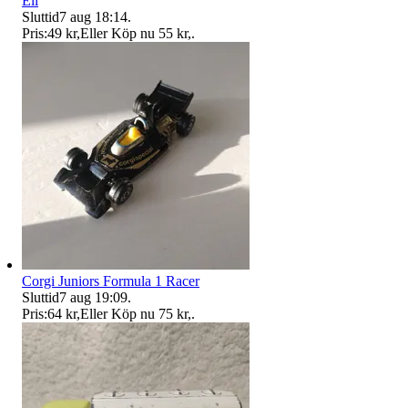
Ell
Sluttid
7 aug 18:14
.
Pris:
49 kr
,
Eller Köp nu
55 kr
,
.
Corgi Juniors Formula 1 Racer
Sluttid
7 aug 19:09
.
Pris:
64 kr
,
Eller Köp nu
75 kr
,
.