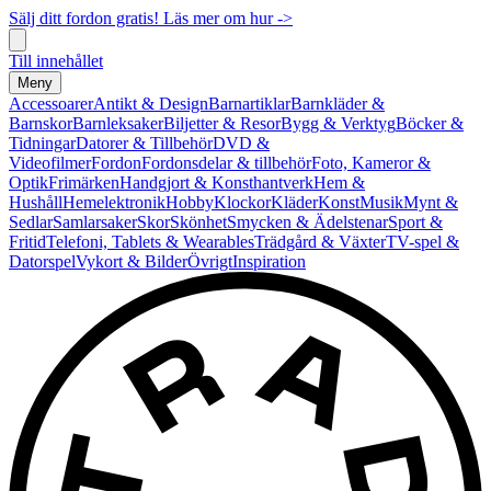
Sälj ditt fordon gratis! Läs mer om hur ->
Till innehållet
Meny
Accessoarer
Antikt & Design
Barnartiklar
Barnkläder &
Barnskor
Barnleksaker
Biljetter & Resor
Bygg & Verktyg
Böcker &
Tidningar
Datorer & Tillbehör
DVD &
Videofilmer
Fordon
Fordonsdelar & tillbehör
Foto, Kameror &
Optik
Frimärken
Handgjort & Konsthantverk
Hem &
Hushåll
Hemelektronik
Hobby
Klockor
Kläder
Konst
Musik
Mynt &
Sedlar
Samlarsaker
Skor
Skönhet
Smycken & Ädelstenar
Sport &
Fritid
Telefoni, Tablets & Wearables
Trädgård & Växter
TV-spel &
Datorspel
Vykort & Bilder
Övrigt
Inspiration