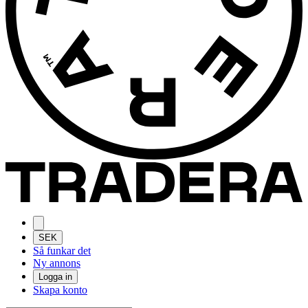
SEK
Så funkar det
Ny annons
Logga in
Skapa konto