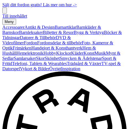
Sälj ditt fordon gratis! Läs mer om hur ->
Till innehållet
Meny
Accessoarer
Antikt & Design
Barnartiklar
Barnkläder &
Barnskor
Barnleksaker
Biljetter & Resor
Bygg & Verktyg
Böcker &
Tidningar
Datorer & Tillbehör
DVD &
Videofilmer
Fordon
Fordonsdelar & tillbehör
Foto, Kameror &
Optik
Frimärken
Handgjort & Konsthantverk
Hem &
Hushåll
Hemelektronik
Hobby
Klockor
Kläder
Konst
Musik
Mynt &
Sedlar
Samlarsaker
Skor
Skönhet
Smycken & Ädelstenar
Sport &
Fritid
Telefoni, Tablets & Wearables
Trädgård & Växter
TV-spel &
Datorspel
Vykort & Bilder
Övrigt
Inspiration