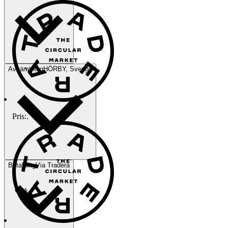
Avhämtning
HÖRBY, Sverige
Pris:
.
Betalning
Via Tradera