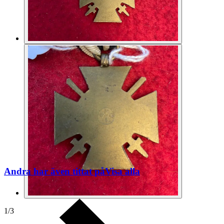
Andra har även tittat på
Visa alla
1
/
3