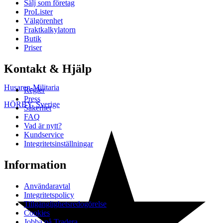
Sälj som företag
ProLister
Välgörenhet
Fraktkalkylatorn
Butik
Priser
Kontakt & Hjälp
Husaren-Militaria
Regler
Press
HÖRBY
,
Sverige
Säkerhet
FAQ
Vad är nytt?
Kundservice
Integritetsinställningar
Information
Användaravtal
Integritetspolicy
Tillgänglighetsredogörelse
Cookies
Jobba på Tradera