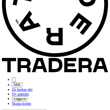
SEK
Så funkar det
Ny annons
Logga in
Skapa konto