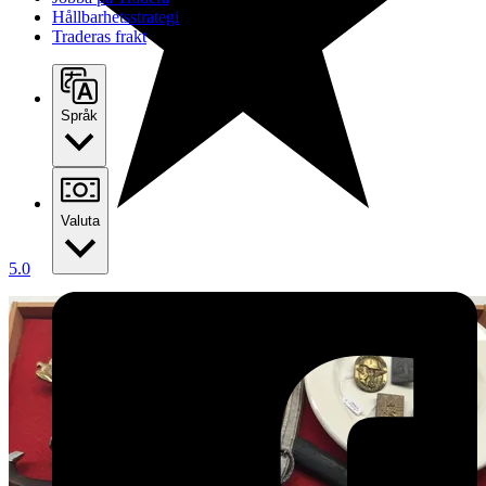
Hållbarhetsstrategi
Traderas frakt
Språk
Valuta
5.0