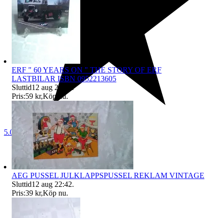
ERF " 60 YEARS ON " THE STORY OF ERF
LASTBILAR ISBN 0952213605
Sluttid
12 aug 22:41
.
Pris:
59 kr
,
Köp nu
.
5.0
AEG PUSSEL JULKLAPPSPUSSEL REKLAM VINTAGE
Sluttid
12 aug 22:42
.
Pris:
39 kr
,
Köp nu
.