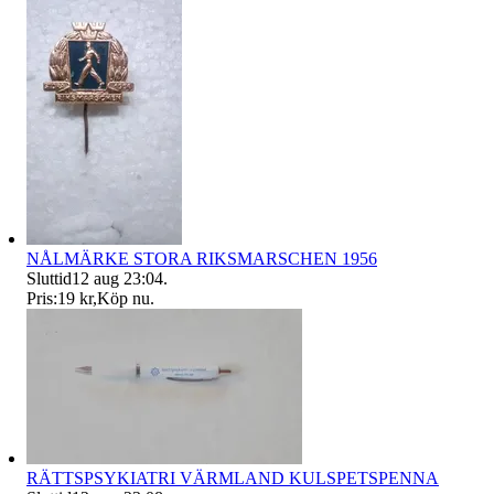
NÅLMÄRKE STORA RIKSMARSCHEN 1956
Sluttid
12 aug 23:04
.
Pris:
19 kr
,
Köp nu
.
RÄTTSPSYKIATRI VÄRMLAND KULSPETSPENNA