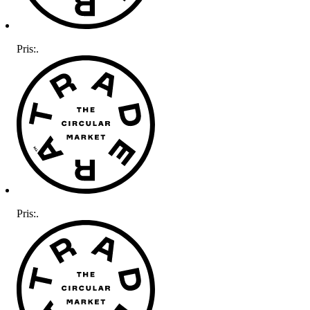
Pris:
.
Pris:
.