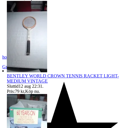
honey53
Grums
,
Sverige
BENTLEY WORLD CROWN TENNIS RACKET LIGHT-
MEDIUM VINTAGE
Sluttid
12 aug 22:31
.
Pris:
79 kr
,
Köp nu
.