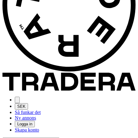
SEK
Så funkar det
Ny annons
Logga in
Skapa konto