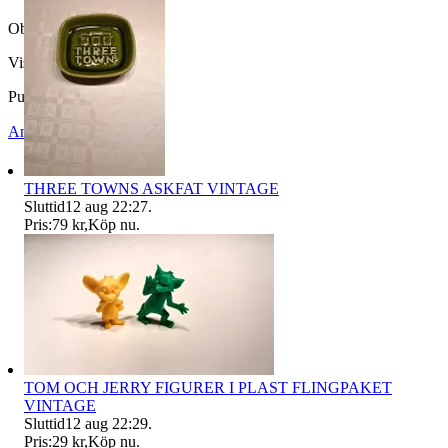
Objektnr
722 633 120
Visningar
149
Publicerad
20 mar 08:34
Anmäl
Sälj liknande
THREE TOWNS ASKFAT VINTAGE
Sluttid
12 aug 22:27
.
Pris:
79 kr
,
Köp nu
.
TOM OCH JERRY FIGURER I PLAST FLINGPAKET
VINTAGE
Sluttid
12 aug 22:29
.
Pris:
29 kr
,
Köp nu
.