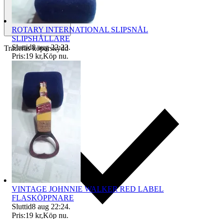
ROTARY INTERNATIONAL SLIPSNÅL
SLIPSHÅLLARE
Sluttid
8 aug 22:23
.
Traderas köparskydd
Pris:
19 kr
,
Köp nu
.
VINTAGE JOHNNIE WALKER RED LABEL
FLASKÖPPNARE
Sluttid
8 aug 22:24
.
Pris:
19 kr
,
Köp nu
.