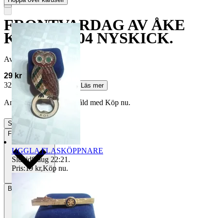
FRONTVARDAG AV ÅKE
KRETZ 2004 NYSKICK.
Avslutad
19 maj 06:30
29 kr
32 kr med köparskydd.
Läs mer
Annonsen är avslutad. Såld med Köp nu.
Slutade
19 maj 06:30
Frakt
Från 49 kr
UGGLA FLASKÖPPNARE
Sluttid
8 aug 22:21
.
Pris:
19 kr
,
Köp nu
.
Betalning
Via Tradera