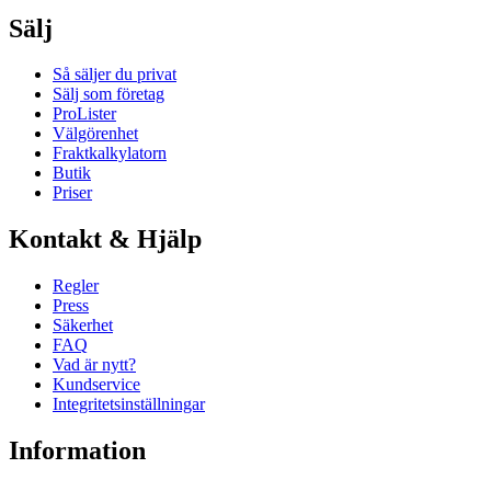
Sälj
Så säljer du privat
Sälj som företag
ProLister
Välgörenhet
Fraktkalkylatorn
Butik
Priser
Kontakt & Hjälp
Regler
Press
Säkerhet
FAQ
Vad är nytt?
Kundservice
Integritetsinställningar
Information