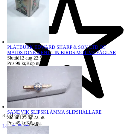
PLÅTBURK EDWARD SHARP & SON LTD OF
MAIDSTONE KENT TIN BIRDS MOTIVE FÅGLAR
Sluttid
12 aug 22:56
.
Pris:
99 kr
,
Köp nu
.
SANDVIK SLIPSKLÄMMA SLIPSHÅLLARE
8 734 omdömen
Sluttid
12 aug 22:58
.
Pris:
49 kr
,
Köp nu
.
Läs omdömen
Följ