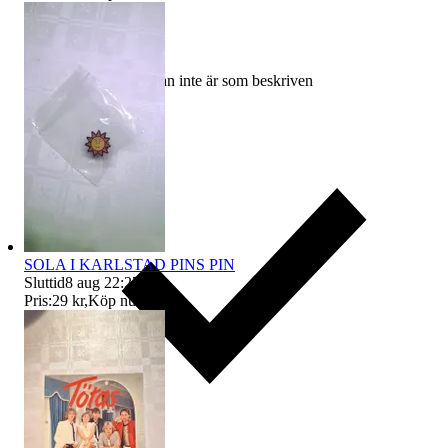
Ersättning om varan inte är som beskriven
SOLA I KARLSTAD PINS PIN
Sluttid
8 aug 22:27
.
Pris:
29 kr
,
Köp nu
.