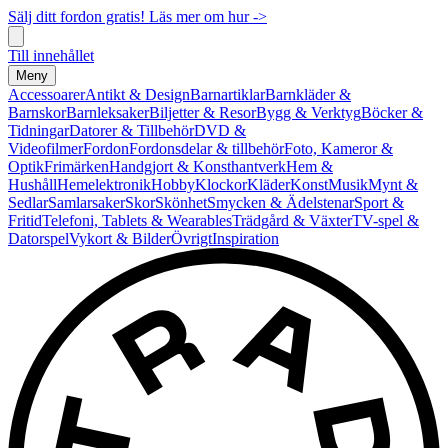
Sälj ditt fordon gratis! Läs mer om hur ->
Till innehållet
Meny
Accessoarer
Antikt & Design
Barnartiklar
Barnkläder &
Barnskor
Barnleksaker
Biljetter & Resor
Bygg & Verktyg
Böcker &
Tidningar
Datorer & Tillbehör
DVD &
Videofilmer
Fordon
Fordonsdelar & tillbehör
Foto, Kameror &
Optik
Frimärken
Handgjort & Konsthantverk
Hem &
Hushåll
Hemelektronik
Hobby
Klockor
Kläder
Konst
Musik
Mynt &
Sedlar
Samlarsaker
Skor
Skönhet
Smycken & Ädelstenar
Sport &
Fritid
Telefoni, Tablets & Wearables
Trädgård & Växter
TV-spel &
Datorspel
Vykort & Bilder
Övrigt
Inspiration