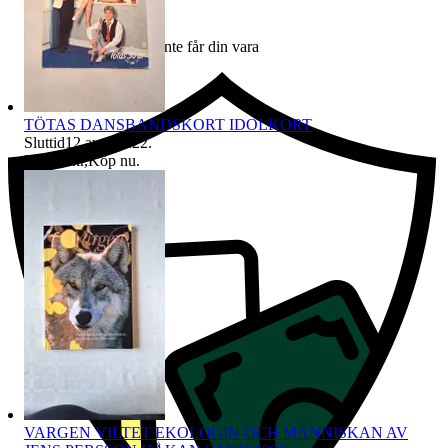
Ersättning om du inte får din vara
TÖTAS DANSBANDSKORT IDOLKORT
Sluttid
12 aug 22:22
.
Pris:
19 kr
,
Köp nu
.
VARGEN VILTET EKOLOGIN OCH MÄNNISKAN AV