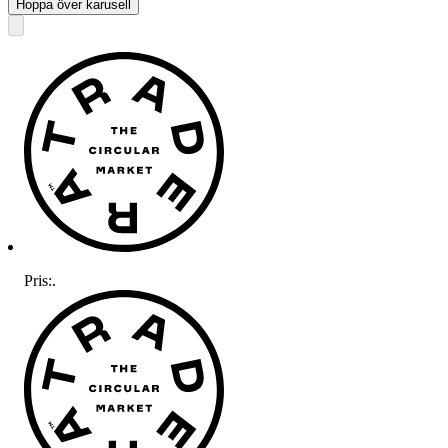
Hoppa över karusell
Pris:
.