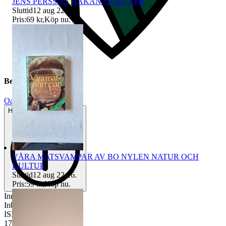
JENS PERSSON HÅKAN SAND 1998
Sluttid
12 aug 22:25
.
Pris:
69 kr
,
Köp nu
.
Beskrivning
Oanvänt
Helt ny och aldrig använd
VÅRA MATSVAMPAR AV BO NYLEN NATUR OCH
KULTUR
Sluttid
12 aug 22:26
.
Pris:
59 kr
,
Köp nu
.
Innehåll se bild 2.
Inbunden-mjuk pärm.
ISBN 91-974775-2-4.
179 sidor.