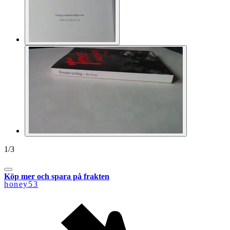
1
/
3
Köp mer och spara på frakten
honey53