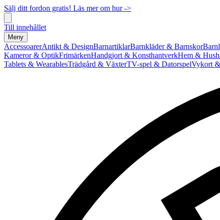
Sälj ditt fordon gratis! Läs mer om hur ->
Till innehållet
Meny
Accessoarer
Antikt & Design
Barnartiklar
Barnkläder & Barnskor
Barnl
Kameror & Optik
Frimärken
Handgjort & Konsthantverk
Hem & Hushå
Tablets & Wearables
Trädgård & Växter
TV-spel & Datorspel
Vykort &