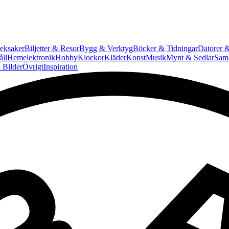
eksaker
Biljetter & Resor
Bygg & Verktyg
Böcker & Tidningar
Datorer &
ll
Hemelektronik
Hobby
Klockor
Kläder
Konst
Musik
Mynt & Sedlar
Saml
 Bilder
Övrigt
Inspiration