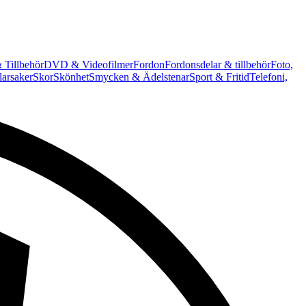
 Tillbehör
DVD & Videofilmer
Fordon
Fordonsdelar & tillbehör
Foto,
arsaker
Skor
Skönhet
Smycken & Ädelstenar
Sport & Fritid
Telefoni,