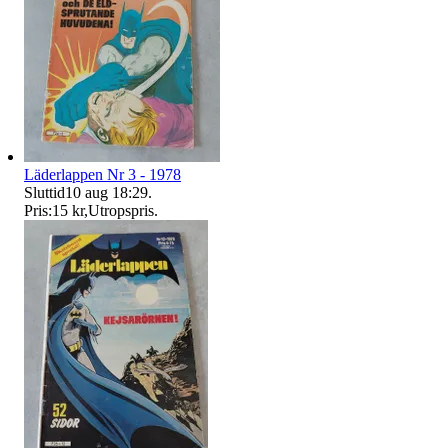
Läderlappen Nr 3 - 1978
Sluttid
10 aug 18:29
.
Pris:
15 kr
,
Utropspris
.