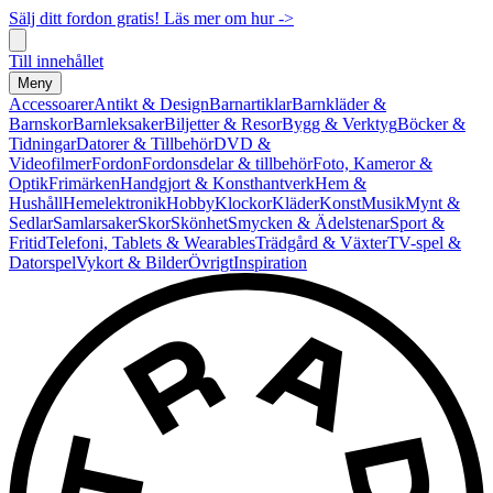
Sälj ditt fordon gratis! Läs mer om hur ->
Till innehållet
Meny
Accessoarer
Antikt & Design
Barnartiklar
Barnkläder &
Barnskor
Barnleksaker
Biljetter & Resor
Bygg & Verktyg
Böcker &
Tidningar
Datorer & Tillbehör
DVD &
Videofilmer
Fordon
Fordonsdelar & tillbehör
Foto, Kameror &
Optik
Frimärken
Handgjort & Konsthantverk
Hem &
Hushåll
Hemelektronik
Hobby
Klockor
Kläder
Konst
Musik
Mynt &
Sedlar
Samlarsaker
Skor
Skönhet
Smycken & Ädelstenar
Sport &
Fritid
Telefoni, Tablets & Wearables
Trädgård & Växter
TV-spel &
Datorspel
Vykort & Bilder
Övrigt
Inspiration