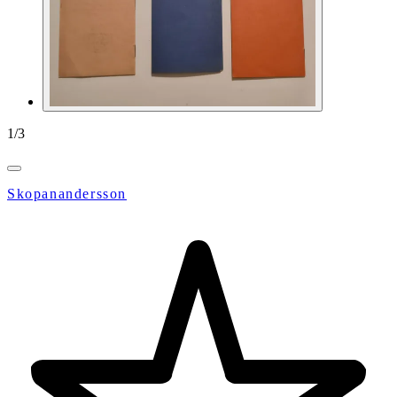
1
/
3
Skopanandersson