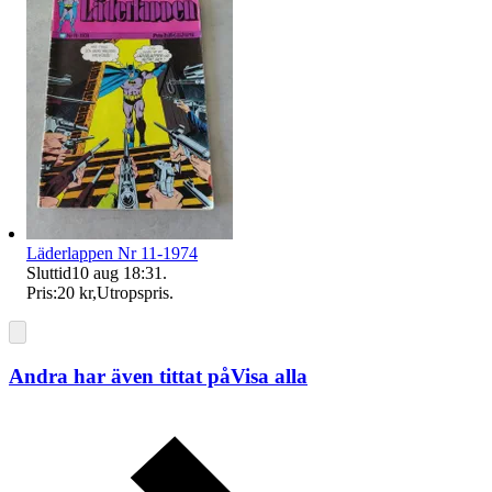
Läderlappen Nr 11-1974
Sluttid
10 aug 18:31
.
Pris:
20 kr
,
Utropspris
.
Andra har även tittat på
Visa alla