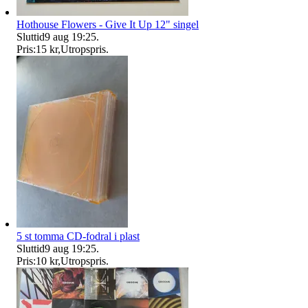
Hothouse Flowers - Give It Up 12" singel
Sluttid
9 aug 19:25
.
Pris:
15 kr
,
Utropspris
.
5 st tomma CD-fodral i plast
Sluttid
9 aug 19:25
.
Pris:
10 kr
,
Utropspris
.