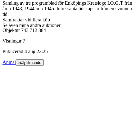
Samling av tre programblad för Enköpings Kretsloge I,O.G.T från
åren 1943, 1944 och 1945. Intressanta tidskapslar från en svunnen
tid.
Samfraktar vid flera köp
Se även mina andra auktioner
Objektnr
743 712 384
Visningar
7
Publicerad
4 aug 22:25
Anmäl
Sälj liknande