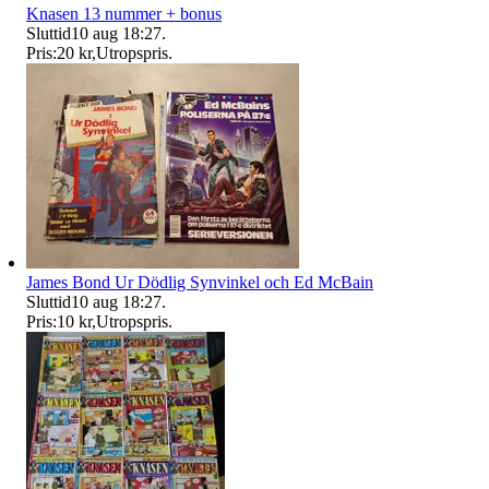
Knasen 13 nummer + bonus
Sluttid
10 aug 18:27
.
Pris:
20 kr
,
Utropspris
.
James Bond Ur Dödlig Synvinkel och Ed McBain
Sluttid
10 aug 18:27
.
Pris:
10 kr
,
Utropspris
.