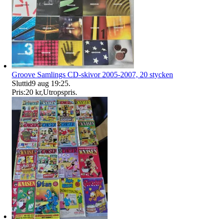
Groove Samlings CD-skivor 2005-2007, 20 stycken
Sluttid
9 aug 19:25
.
Pris:
20 kr
,
Utropspris
.