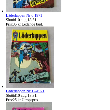
Läderlappen Nr 6 1971
Sluttid
10 aug 18:31
.
Pris:
35 kr
,
Ledande bud
.
Läderlappen Nr 12-1971
Sluttid
10 aug 18:31
.
Pris:
25 kr
,
Utropspris
.