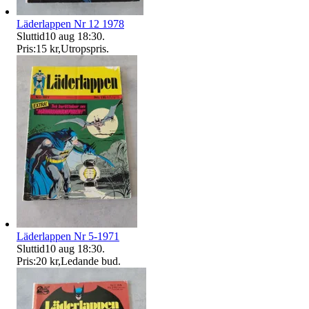
Läderlappen Nr 12 1978
Sluttid
10 aug 18:30
.
Pris:
15 kr
,
Utropspris
.
Läderlappen Nr 5-1971
Sluttid
10 aug 18:30
.
Pris:
20 kr
,
Ledande bud
.