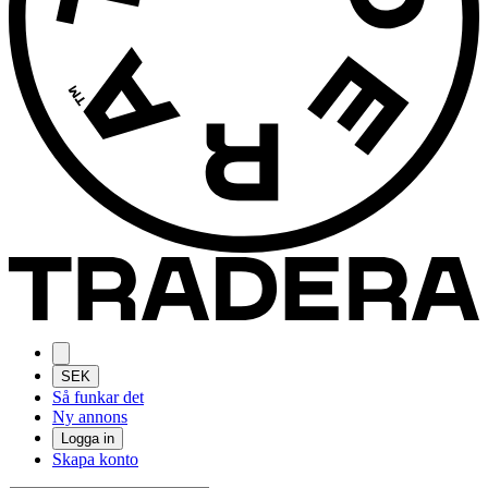
SEK
Så funkar det
Ny annons
Logga in
Skapa konto