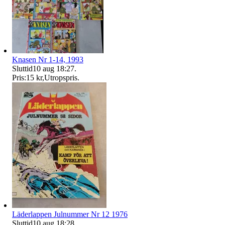
Knasen Nr 1-14, 1993
Sluttid
10 aug 18:27
.
Pris:
15 kr
,
Utropspris
.
Läderlappen Julnummer Nr 12 1976
Sluttid
10 aug 18:28
.