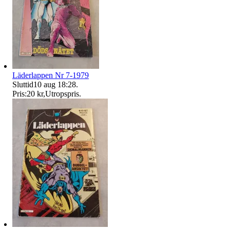
Läderlappen Nr 7-1979
Sluttid
10 aug 18:28
.
Pris:
20 kr
,
Utropspris
.