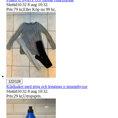
Sluttid
10:32
8 aug 10:32
.
Pris:
79 kr
,
Eller Köp nu
99 kr
,
.
122/128
Klädpaket med tröja och leggings o strumpbyxor
Sluttid
10:32
8 aug 10:32
.
Pris:
29 kr
,
Utropspris
.