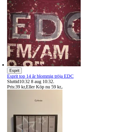
Esprit
Esprit top 14 år blommig tröja EDC
Sluttid
10:32
8 aug 10:32
.
Pris:
39 kr
,
Eller Köp nu
59 kr
,
.