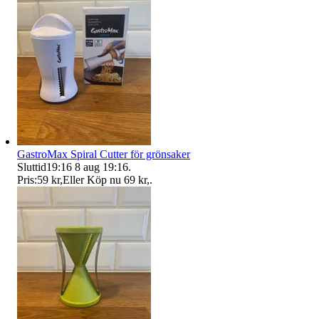
GastroMax Spiral Cutter för grönsaker
Sluttid
19:16
8 aug 19:16
.
Pris:
59 kr
,
Eller Köp nu
69 kr
,
.