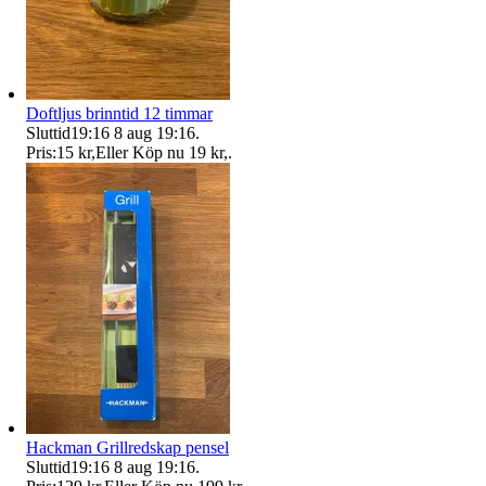
Doftljus brinntid 12 timmar
Sluttid
19:16
8 aug 19:16
.
Pris:
15 kr
,
Eller Köp nu
19 kr
,
.
Hackman Grillredskap pensel
Sluttid
19:16
8 aug 19:16
.