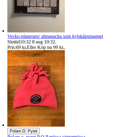
Vecko-planerare/ almanacka som kylskåpsmagnet
Sluttid
10:32
8 aug 10:32
.
Pris:
69 kr
,
Eller Köp nu
99 kr
,
.
Polarn O. Pyret
Polarn o. pyret P O.P mössa vintermössa