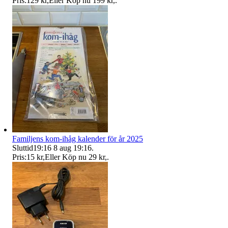
Pris:
129 kr
,
Eller Köp nu
199 kr
,
.
Familjens kom-ihåg kalender för år 2025
Sluttid
19:16
8 aug 19:16
.
Pris:
15 kr
,
Eller Köp nu
29 kr
,
.