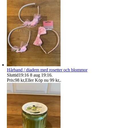
Hårband / diadem med rosetter och blommor
Sluttid
19:16
8 aug 19:16
.
Pris:
98 kr
,
Eller Köp nu
99 kr
,
.