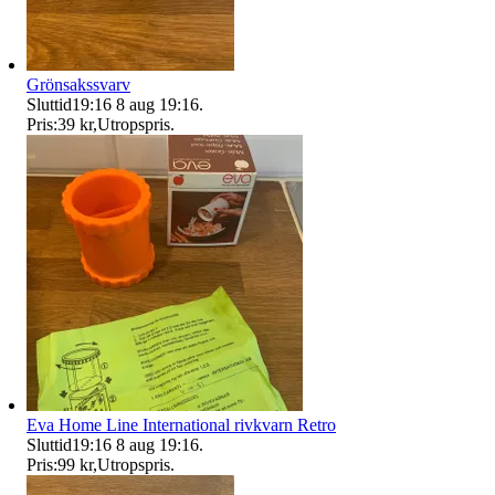
Grönsakssvarv
Sluttid
19:16
8 aug 19:16
.
Pris:
39 kr
,
Utropspris
.
Eva Home Line International rivkvarn Retro
Sluttid
19:16
8 aug 19:16
.
Pris:
99 kr
,
Utropspris
.