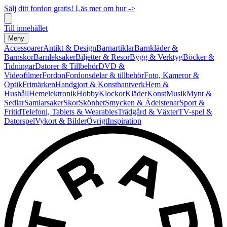
Sälj ditt fordon gratis! Läs mer om hur ->
Till innehållet
Meny
Accessoarer
Antikt & Design
Barnartiklar
Barnkläder &
Barnskor
Barnleksaker
Biljetter & Resor
Bygg & Verktyg
Böcker &
Tidningar
Datorer & Tillbehör
DVD &
Videofilmer
Fordon
Fordonsdelar & tillbehör
Foto, Kameror &
Optik
Frimärken
Handgjort & Konsthantverk
Hem &
Hushåll
Hemelektronik
Hobby
Klockor
Kläder
Konst
Musik
Mynt &
Sedlar
Samlarsaker
Skor
Skönhet
Smycken & Ädelstenar
Sport &
Fritid
Telefoni, Tablets & Wearables
Trädgård & Växter
TV-spel &
Datorspel
Vykort & Bilder
Övrigt
Inspiration