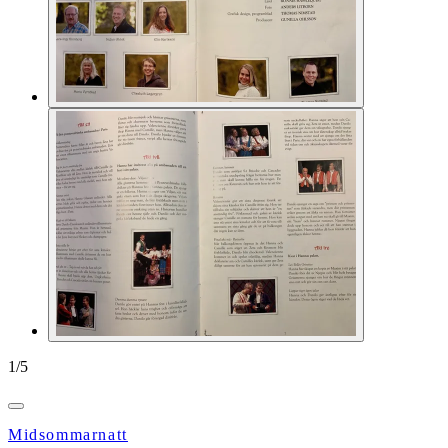
1
/
5
Midsommarnatt