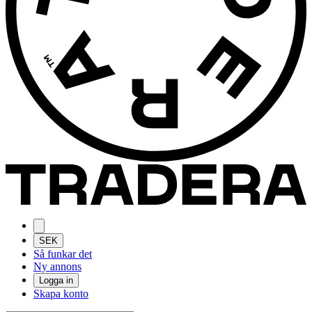
SEK
Så funkar det
Ny annons
Logga in
Skapa konto