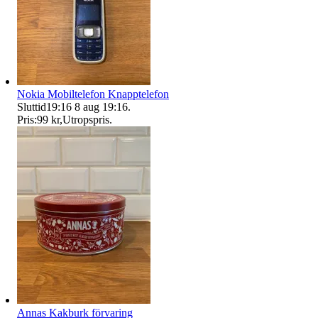
Nokia Mobiltelefon Knapptelefon
Sluttid
19:16
8 aug 19:16
.
Pris:
99 kr
,
Utropspris
.
Annas Kakburk förvaring