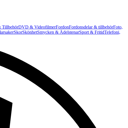
 Tillbehör
DVD & Videofilmer
Fordon
Fordonsdelar & tillbehör
Foto,
arsaker
Skor
Skönhet
Smycken & Ädelstenar
Sport & Fritid
Telefoni,