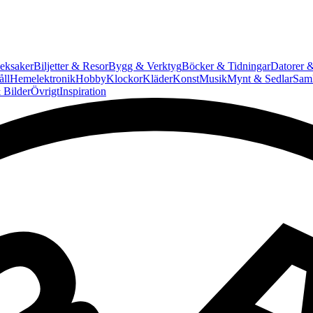
eksaker
Biljetter & Resor
Bygg & Verktyg
Böcker & Tidningar
Datorer &
ll
Hemelektronik
Hobby
Klockor
Kläder
Konst
Musik
Mynt & Sedlar
Saml
 Bilder
Övrigt
Inspiration