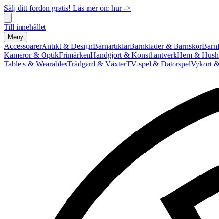
Sälj ditt fordon gratis! Läs mer om hur ->
Till innehållet
Meny
Accessoarer
Antikt & Design
Barnartiklar
Barnkläder & Barnskor
Barnl
Kameror & Optik
Frimärken
Handgjort & Konsthantverk
Hem & Hushå
Tablets & Wearables
Trädgård & Växter
TV-spel & Datorspel
Vykort &