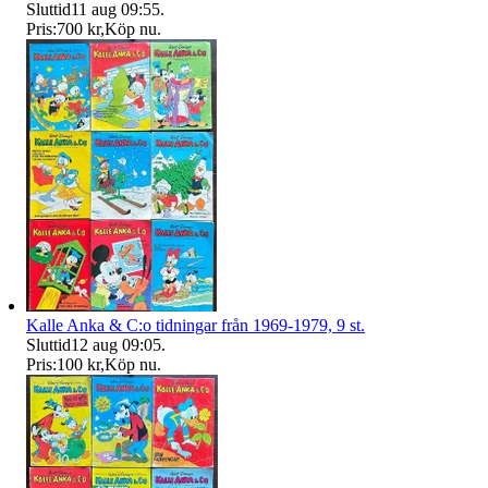
Sluttid
11 aug 09:55
.
Pris:
700 kr
,
Köp nu
.
Kalle Anka & C:o tidningar från 1969-1979, 9 st.
Sluttid
12 aug 09:05
.
Pris:
100 kr
,
Köp nu
.