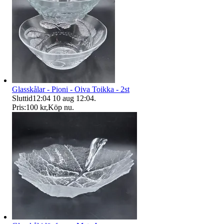
Glasskålar - Pioni - Oiva Toikka - 2st
Sluttid
12:04
10 aug 12:04
.
Pris:
100 kr
,
Köp nu
.