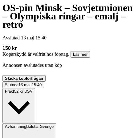
OS-pin Minsk – Sovjetunionen
– Olympiska ringar – emalj –
retro
Avslutad
13 maj 15:40
150 kr
Köparskydd är valfritt hos företag.
Läs mer
Annonsen avslutades utan köp
Skicka köpförfrågan
Slutade
13 maj 15:40
Frakt
52 kr DSV
Avhämtning
Bålsta, Sverige