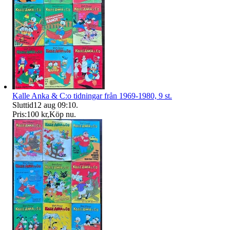
Kalle Anka & C:o tidningar från 1969-1980, 9 st.
Sluttid
12 aug 09:10
.
Pris:
100 kr
,
Köp nu
.