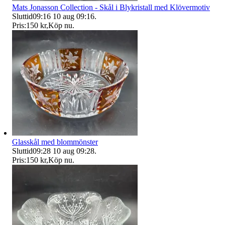
Mats Jonasson Collection - Skål i Blykristall med Klövermotiv
Sluttid
09:16
10 aug 09:16
.
Pris:
150 kr
,
Köp nu
.
Glasskål med blommönster
Sluttid
09:28
10 aug 09:28
.
Pris:
150 kr
,
Köp nu
.