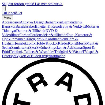
Sälj ditt fordon gratis! Läs mer om hur ->
Till innehållet
Meny
Accessoarer
Antikt & Design
Barnartiklar
Barnkläder &
Barnskor
Barnleksaker
Biljetter & Resor
Bygg & Verktyg
Böcker &
Tidningar
Datorer & Tillbehör
DVD &
Videofilmer
Fordon
Fordonsdelar & tillbehör
Foto, Kameror &
Optik
Frimärken
Handgjort & Konsthantverk
Hem &
Hushåll
Hemelektronik
Hobby
Klockor
Kläder
Konst
Musik
Mynt &
Sedlar
Samlarsaker
Skor
Skönhet
Smycken & Ädelstenar
Sport &
Fritid
Telefoni, Tablets & Wearables
Trädgård & Växter
TV-spel &
Datorspel
Vykort & Bilder
Övrigt
Inspiration