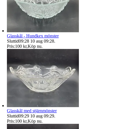
Glasskål - Hundkex mönster
Sluttid
09:28
10 aug 09:28
.
Pris:
100 kr
,
Köp nu
.
Glasskål med stjärnmönster
Sluttid
09:29
10 aug 09:29
.
Pris:
100 kr
,
Köp nu
.