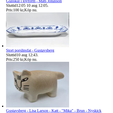
Glasskål i lövform - Mats Jonasson
Sluttid
12:05
10 aug 12:05
.
Pris:
100 kr
,
Köp nu
.
Stort porslinsfat - Gustavsberg
Sluttid
10 aug 12:43
.
Pris:
250 kr
,
Köp nu
.
Gustavsberg - Lisa Larson - Katt - "Mika" - Brun - Nyskick