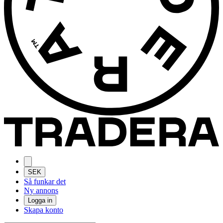
SEK
Så funkar det
Ny annons
Logga in
Skapa konto