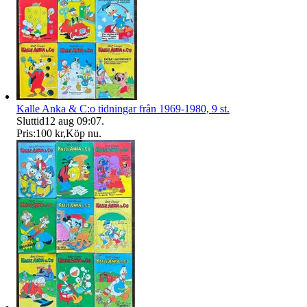
Kalle Anka & C:o tidningar från 1969-1980, 9 st.
Sluttid
12 aug 09:07
.
Pris:
100 kr
,
Köp nu
.