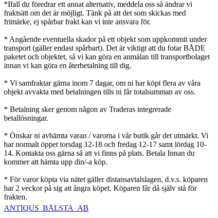
*Ifall du föredrar ett annat alternativ, meddela oss så ändrar vi
fraktsätt om det är möjligt. Tänk på att det som skickas med
frimärke, ej spårbar frakt kan vi inte ansvara för.
* Angående eventuella skador på ett objekt som uppkommit under
transport (gäller endast spårbart). Det är viktigt att du fotar BÅDE
paketet och objektet, så vi kan göra en anmälan till transportbolaget
innan vi kan göra en återbetalning till dig.
* Vi samfraktar gärna inom 7 dagar, om ni har köpt flera av våra
objekt avvakta med betalningen tills ni får totalsumman av oss.
* Betalning sker genom någon av Traderas integrerade
betallösningar.
* Önskar ni avhämta varan / varorna i vår butik går det utmärkt. Vi
har normalt öppet torsdag 12-18 och fredag 12-17 samt lördag 10-
14. Kontakta oss gärna så att vi finns på plats. Betala Innan du
kommer att hämta upp din/-a köp.
* För varor köpta via nätet gäller distansavtalslagen, d.v.s. köparen
har 2 veckor på sig att ångra köpet. Köparen får då själv stå för
frakten.
ANTIQUS_BÅLSTA_AB