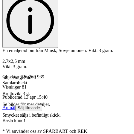
En emaljerad pin från Minsk, Sovjetunionen. Vikt: 3 gram.
2,7x2,5 mm
Vikt: 3 gram.
Objektnr
726 769 939
Säljs enligt bilder.
Samlarobjekt.
Visningar
81
Bruttovikt 3 g.
Publicerad
13 apr 15:40
Se bilder för mer detaljer.
Anmäl
Sälj liknande
Smycket säljs i befintligt skick.
Bästa kund!
* Vi använder oss av SPÅRBART och REK.