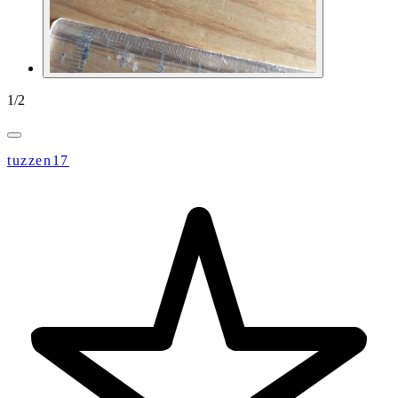
1
/
2
tuzzen17