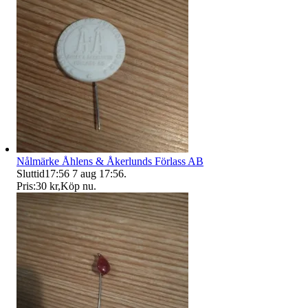
Nålmärke Åhlens & Åkerlunds Förlass AB
Sluttid
17:56
7 aug 17:56
.
Pris:
30 kr
,
Köp nu
.