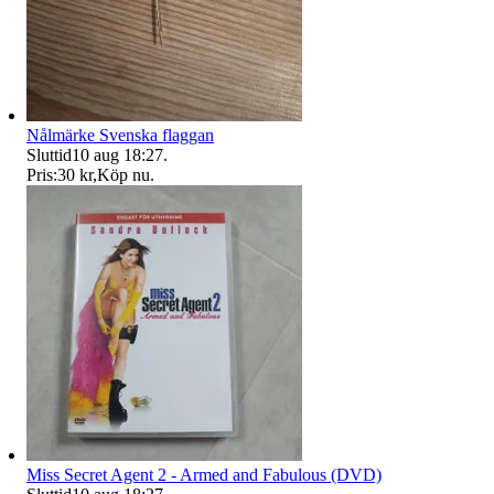
Nålmärke Svenska flaggan
Sluttid
10 aug 18:27
.
Pris:
30 kr
,
Köp nu
.
Miss Secret Agent 2 - Armed and Fabulous (DVD)