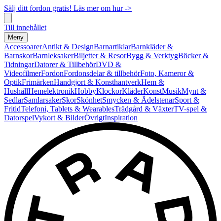
Sälj ditt fordon gratis! Läs mer om hur ->
Till innehållet
Meny
Accessoarer
Antikt & Design
Barnartiklar
Barnkläder &
Barnskor
Barnleksaker
Biljetter & Resor
Bygg & Verktyg
Böcker &
Tidningar
Datorer & Tillbehör
DVD &
Videofilmer
Fordon
Fordonsdelar & tillbehör
Foto, Kameror &
Optik
Frimärken
Handgjort & Konsthantverk
Hem &
Hushåll
Hemelektronik
Hobby
Klockor
Kläder
Konst
Musik
Mynt &
Sedlar
Samlarsaker
Skor
Skönhet
Smycken & Ädelstenar
Sport &
Fritid
Telefoni, Tablets & Wearables
Trädgård & Växter
TV-spel &
Datorspel
Vykort & Bilder
Övrigt
Inspiration