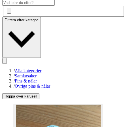
Filtrera efter kategori
/
Alla kategorier
/
Samlarsaker
/
Pins & nålar
/
Övriga pins & nålar
Hoppa över karusell