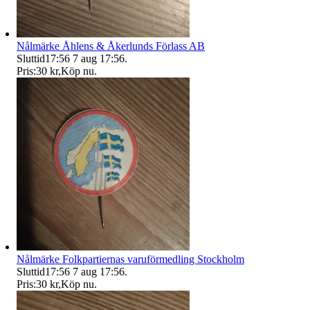
Nålmärke Åhlens & Åkerlunds Förlass AB
Sluttid
17:56
7 aug 17:56
.
Pris:
30 kr
,
Köp nu
.
Nålmärke Folkpartiernas varuförmedling Stockholm
Sluttid
17:56
7 aug 17:56
.
Pris:
30 kr
,
Köp nu
.