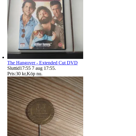
The Hangover - Extended Cut DVD
Sluttid
17:55
7 aug 17:55
.
Pris:
30 kr
,
Köp nu
.