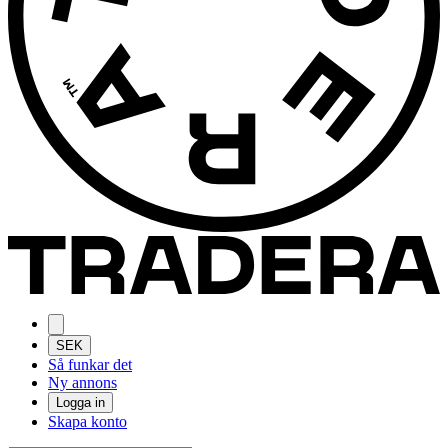
SEK
Så funkar det
Ny annons
Logga in
Skapa konto