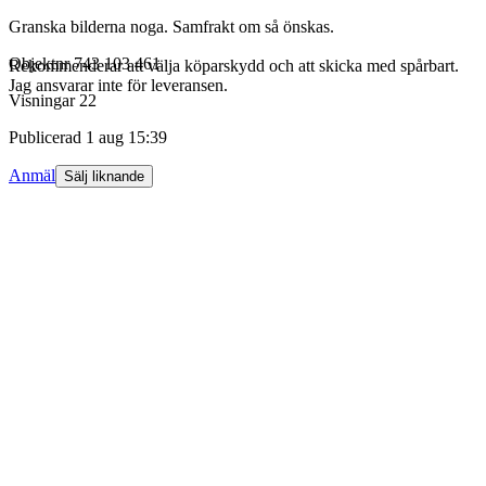
Granska bilderna noga. Samfrakt om så önskas.
Objektnr
743 103 461
Rekommenderar att välja köparskydd och att skicka med spårbart.
Jag ansvarar inte för leveransen.
Visningar
22
Publicerad
1 aug 15:39
Anmäl
Sälj liknande