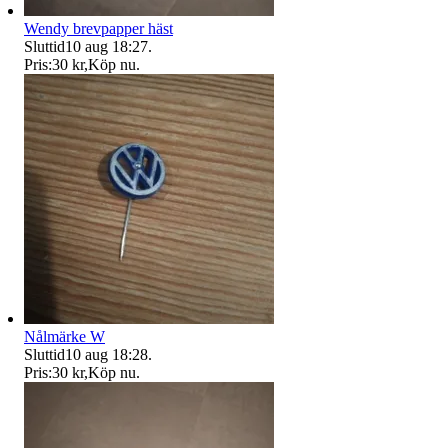
Wendy brevpapper häst
Sluttid
10 aug 18:27
.
Pris:
30 kr
,
Köp nu
.
Nålmärke W
Sluttid
10 aug 18:28
.
Pris:
30 kr
,
Köp nu
.