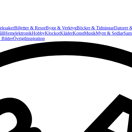
eksaker
Biljetter & Resor
Bygg & Verktyg
Böcker & Tidningar
Datorer &
ll
Hemelektronik
Hobby
Klockor
Kläder
Konst
Musik
Mynt & Sedlar
Saml
 Bilder
Övrigt
Inspiration