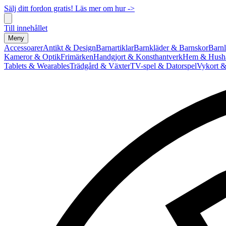
Sälj ditt fordon gratis! Läs mer om hur ->
Till innehållet
Meny
Accessoarer
Antikt & Design
Barnartiklar
Barnkläder & Barnskor
Barnl
Kameror & Optik
Frimärken
Handgjort & Konsthantverk
Hem & Hushå
Tablets & Wearables
Trädgård & Växter
TV-spel & Datorspel
Vykort &