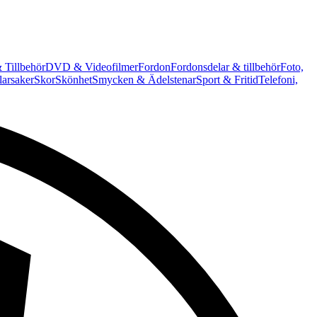
 Tillbehör
DVD & Videofilmer
Fordon
Fordonsdelar & tillbehör
Foto,
arsaker
Skor
Skönhet
Smycken & Ädelstenar
Sport & Fritid
Telefoni,