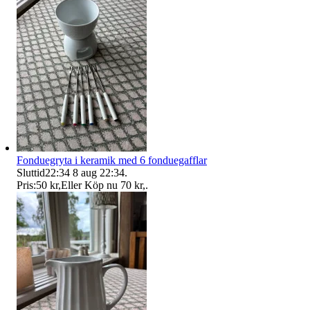
Fonduegryta i keramik med 6 fonduegafflar
Sluttid
22:34
8 aug 22:34
.
Pris:
50 kr
,
Eller Köp nu
70 kr
,
.