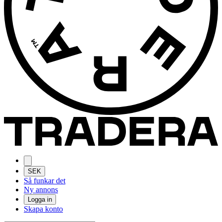
SEK
Så funkar det
Ny annons
Logga in
Skapa konto