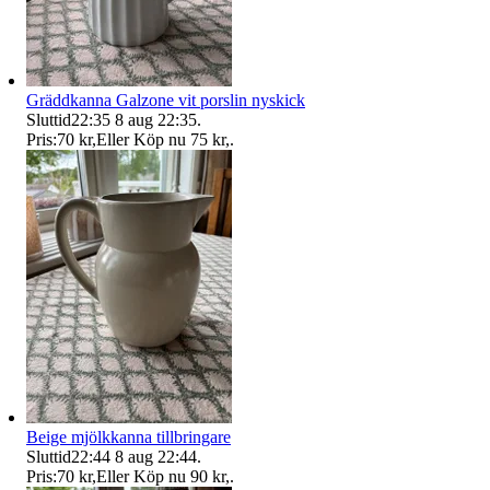
Gräddkanna Galzone vit porslin nyskick
Sluttid
22:35
8 aug 22:35
.
Pris:
70 kr
,
Eller Köp nu
75 kr
,
.
Beige mjölkkanna tillbringare
Sluttid
22:44
8 aug 22:44
.
Pris:
70 kr
,
Eller Köp nu
90 kr
,
.