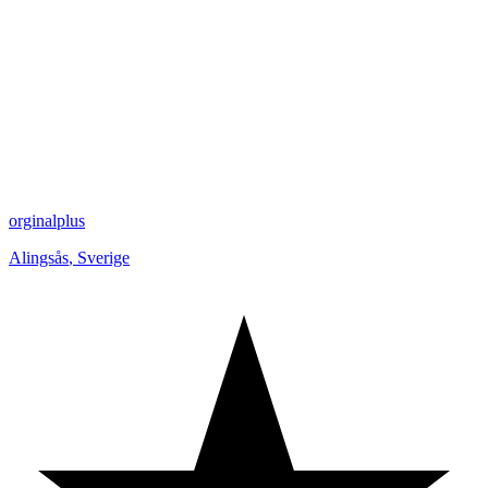
orginalplus
Alingsås
,
Sverige