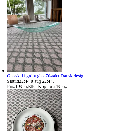
Glasskål i grönt glas 70-talet Dansk design
Sluttid
22:44
8 aug 22:44
.
Pris:
199 kr
,
Eller Köp nu
249 kr
,
.