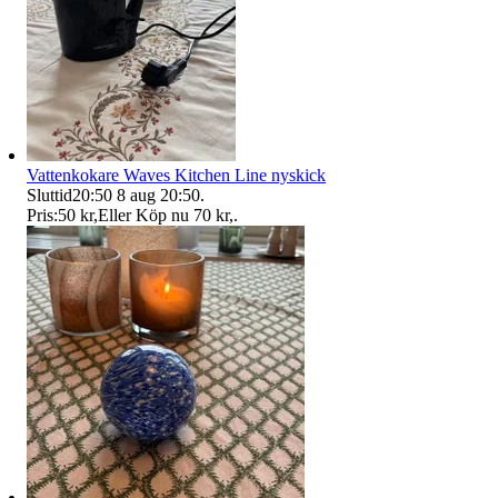
Vattenkokare Waves Kitchen Line nyskick
Sluttid
20:50
8 aug 20:50
.
Pris:
50 kr
,
Eller Köp nu
70 kr
,
.