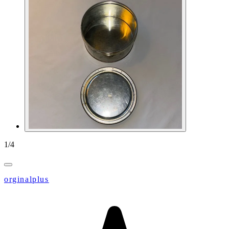
1
/
4
orginalplus