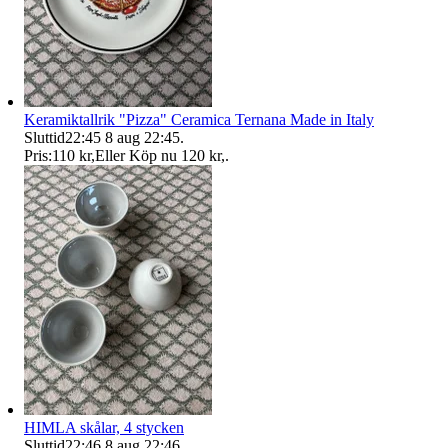
Keramiktallrik "Pizza" Ceramica Ternana Made in Italy
Sluttid
22:45
8 aug 22:45
.
Pris:
110 kr
,
Eller Köp nu
120 kr
,
.
HIMLA skålar, 4 stycken
Sluttid
22:46
8 aug 22:46
.