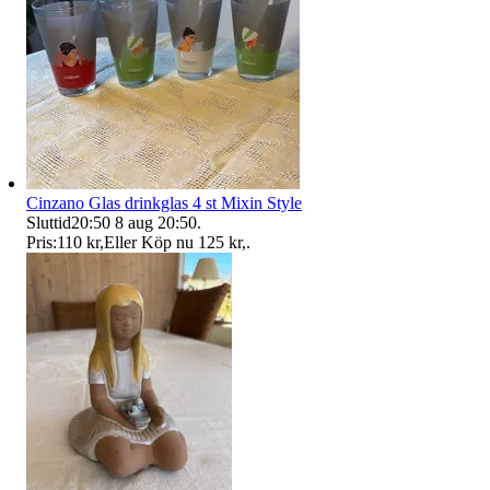
Cinzano Glas drinkglas 4 st Mixin Style
Sluttid
20:50
8 aug 20:50
.
Pris:
110 kr
,
Eller Köp nu
125 kr
,
.