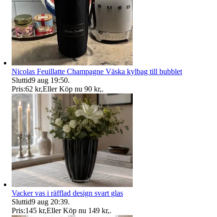
Nicolas Feuillatte Champagne Väska kylbag till bubblet
Sluttid
9 aug 19:50
.
Pris:
62 kr
,
Eller Köp nu
90 kr
,
.
Vacker vas i räfflad design svart glas
Sluttid
9 aug 20:39
.
Pris:
145 kr
,
Eller Köp nu
149 kr
,
.