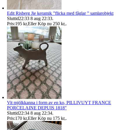
Edit Risberg Jie keramik ”flicka med fåglar ” samlarobjekt
Sluttid
22:33
8 aug 22:33
.
Pris:
195 kr
,
Eller Köp nu
250 kr
,
.
Vit mjölkkanna i form av en ko, PILLIVUYT FRANCE
PORCELAINE DEPUIS 1818"
Sluttid
22:34
8 aug 22:34
.
Pris:
170 kr
,
Eller Köp nu
175 kr
,
.