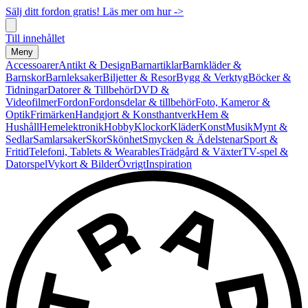
Sälj ditt fordon gratis! Läs mer om hur ->
Till innehållet
Meny
Accessoarer
Antikt & Design
Barnartiklar
Barnkläder &
Barnskor
Barnleksaker
Biljetter & Resor
Bygg & Verktyg
Böcker &
Tidningar
Datorer & Tillbehör
DVD &
Videofilmer
Fordon
Fordonsdelar & tillbehör
Foto, Kameror &
Optik
Frimärken
Handgjort & Konsthantverk
Hem &
Hushåll
Hemelektronik
Hobby
Klockor
Kläder
Konst
Musik
Mynt &
Sedlar
Samlarsaker
Skor
Skönhet
Smycken & Ädelstenar
Sport &
Fritid
Telefoni, Tablets & Wearables
Trädgård & Växter
TV-spel &
Datorspel
Vykort & Bilder
Övrigt
Inspiration