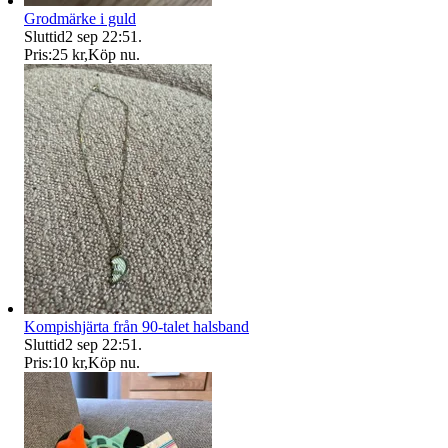
Grodmärke i guld
Sluttid
2 sep 22:51
.
Pris:
25 kr
,
Köp nu
.
Kompishjärta från 90-talet halsband
Sluttid
2 sep 22:51
.
Pris:
10 kr
,
Köp nu
.