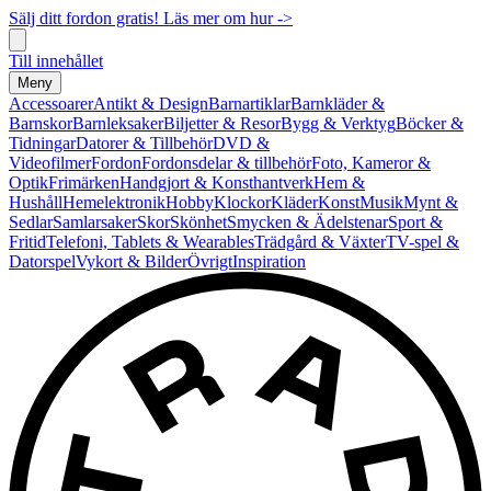
Sälj ditt fordon gratis! Läs mer om hur ->
Till innehållet
Meny
Accessoarer
Antikt & Design
Barnartiklar
Barnkläder &
Barnskor
Barnleksaker
Biljetter & Resor
Bygg & Verktyg
Böcker &
Tidningar
Datorer & Tillbehör
DVD &
Videofilmer
Fordon
Fordonsdelar & tillbehör
Foto, Kameror &
Optik
Frimärken
Handgjort & Konsthantverk
Hem &
Hushåll
Hemelektronik
Hobby
Klockor
Kläder
Konst
Musik
Mynt &
Sedlar
Samlarsaker
Skor
Skönhet
Smycken & Ädelstenar
Sport &
Fritid
Telefoni, Tablets & Wearables
Trädgård & Växter
TV-spel &
Datorspel
Vykort & Bilder
Övrigt
Inspiration