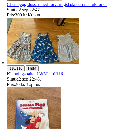
Clics byggklossar med förvaringslåda och instruktioner
Sluttid
2 sep 22:47
.
Pris:
300 kr
,
Köp nu
.
|
110/116
H&M
Klänningspaket H&M 110/116
Sluttid
2 sep 22:48
.
Pris:
20 kr
,
Köp nu
.