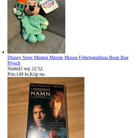
Disney Store Mimmi Minnie Mouse Frihetsgudinna Bean Bag
Plysch
Sluttid
2 sep 22:52
.
Pris:
149 kr
,
Köp nu
.