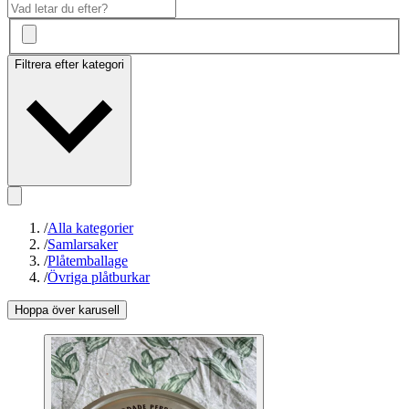
Filtrera efter kategori
/
Alla kategorier
/
Samlarsaker
/
Plåtemballage
/
Övriga plåtburkar
Hoppa över karusell