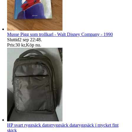
Musse Pigg som trollkarl - Walt Disney Company - 1990
Sluttid
2 sep 22:48
.
Pris:
30 kr
,
Köp nu
.
HP svart ryggsäck datorryggsäck dataryggsäck i mycket fint
skick