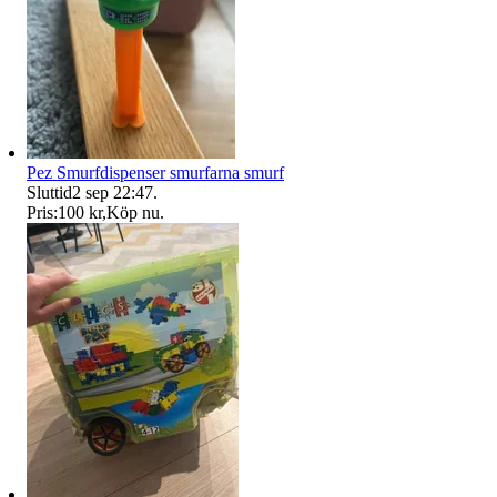
Pez Smurfdispenser smurfarna smurf
Sluttid
2 sep 22:47
.
Pris:
100 kr
,
Köp nu
.