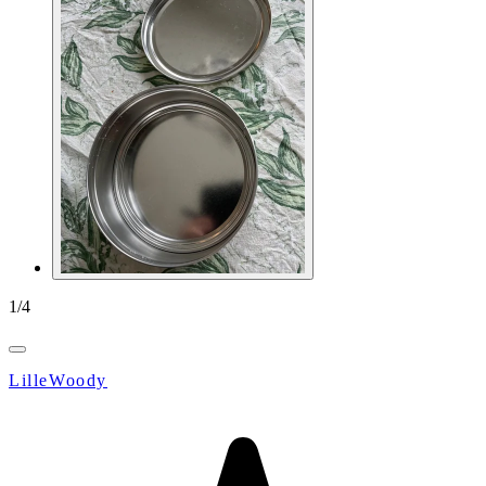
1
/
4
LilleWoody