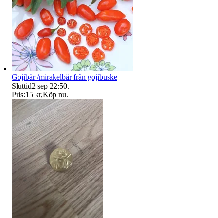
Gojibär /mirakelbär från gojibuske
Sluttid
2 sep 22:50
.
Pris:
15 kr
,
Köp nu
.