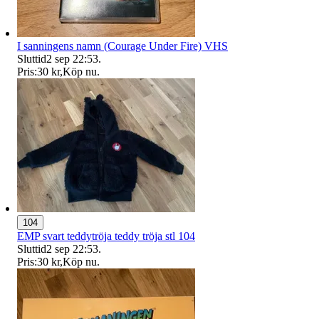
I sanningens namn (Courage Under Fire) VHS
Sluttid
2 sep 22:53
.
Pris:
30 kr
,
Köp nu
.
104
EMP svart teddytröja teddy tröja stl 104
Sluttid
2 sep 22:53
.
Pris:
30 kr
,
Köp nu
.