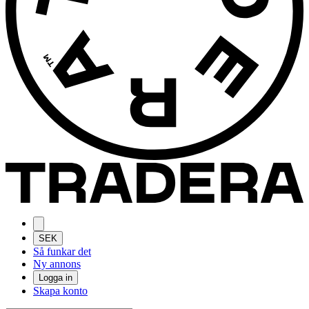
SEK
Så funkar det
Ny annons
Logga in
Skapa konto