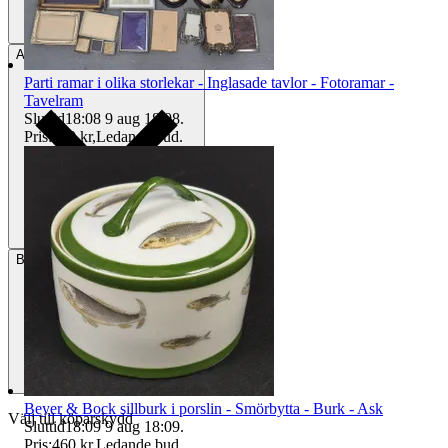
Avhämtning
Östersund, Sverige
Parti ramar i olika storlekar - Inglasade tavlor - Fotoramar -
Tavelram
Sluttid
18:08
9 aug 18:08
.
Pris:
320 kr
,
Ledande bud
.
Betalning
Via Tradera
Beyer & Bock sillburk i porslin - Smörbytta - Burk - Ask
Välj till köparskydd
Sluttid
18:09
9 aug 18:09
.
Pris:
460 kr
,
Ledande bud
.