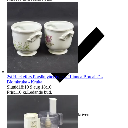
2st Hackefors Porslin ytterfoder - "Linnea Borealis" -
Blomkruka - Kruka
Sluttid
18:10
9 aug 18:10
.
Pris:
110 kr
,
Ledande bud
.
Ersättning om varan inte är som beskriven