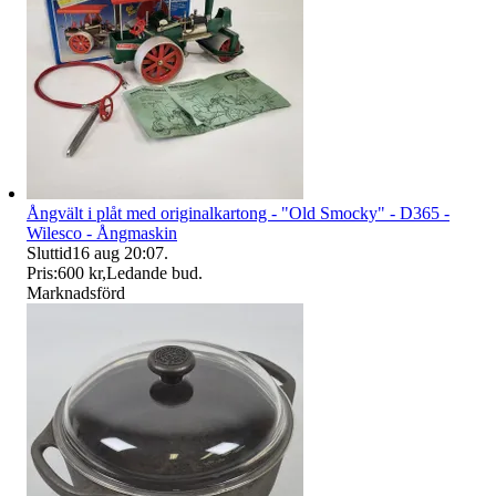
Ångvält i plåt med originalkartong - "Old Smocky" - D365 -
Wilesco - Ångmaskin
Sluttid
16 aug 20:07
.
Pris:
600 kr
,
Ledande bud
.
Marknadsförd