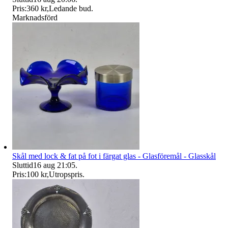
Pris:
360 kr
,
Ledande bud
.
Marknadsförd
Skål med lock & fat på fot i färgat glas - Glasföremål - Glasskål
Sluttid
16 aug 21:05
.
Pris:
100 kr
,
Utropspris
.