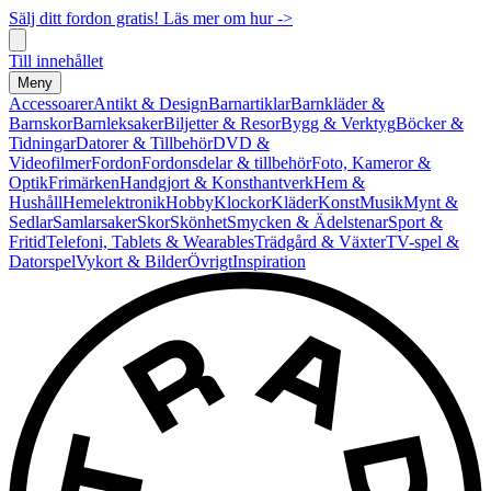
Sälj ditt fordon gratis! Läs mer om hur ->
Till innehållet
Meny
Accessoarer
Antikt & Design
Barnartiklar
Barnkläder &
Barnskor
Barnleksaker
Biljetter & Resor
Bygg & Verktyg
Böcker &
Tidningar
Datorer & Tillbehör
DVD &
Videofilmer
Fordon
Fordonsdelar & tillbehör
Foto, Kameror &
Optik
Frimärken
Handgjort & Konsthantverk
Hem &
Hushåll
Hemelektronik
Hobby
Klockor
Kläder
Konst
Musik
Mynt &
Sedlar
Samlarsaker
Skor
Skönhet
Smycken & Ädelstenar
Sport &
Fritid
Telefoni, Tablets & Wearables
Trädgård & Växter
TV-spel &
Datorspel
Vykort & Bilder
Övrigt
Inspiration