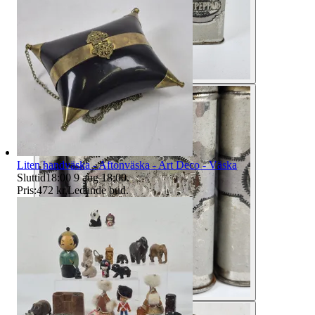
Liten handväska - Aftonväska - Art Deco - Väska
Sluttid
18:00
9 aug 18:00
.
Pris:
472 kr
,
Ledande bud
.