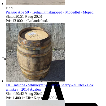
1999
Piaggio Ape 50 - Trehjulig flakmoped - Mopedbil - Moped
Sluttid
20:51
9 aug 20:51
.
Pris:
13 000 kr
,
Ledande bud
.
Toppsäljare
EK Trätunna - whiskeyfat - Oloroso Sherry - 40 liter - Box
whiskey - 2014 Ådalen
Sluttid
20:42
9 aug 20:42
.
Pris:
1 400 kr
,
Eller Köp nu
1 500 kr
,
.