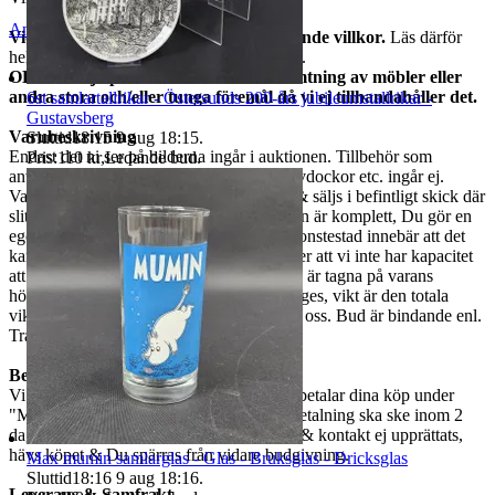
Anmäl
Sälj liknande
Vid köp av oss godkänner ni nedanstående villkor.
Läs därför
hela auktionstexten INNAN ni lägger bud.
OBS! bärhjälp måste medtas vid avhämtning av möbler eller
andra stora och/eller tunga föremål då vi ej tillhandahåller det.
6st samlartallrikar - Östersunds 200-års jubileumstallrikar -
Gustavsberg
Varubeskrivning
Sluttid
18:15
9 aug 18:15
.
Endast det ni ser på bilderna ingår i auktionen. Tillbehör som
Pris:
110 kr
,
Ledande bud
.
används vid fotografering, som stativ, provdockor etc. ingår ej.
Varorna är begagnade om ej annat anges & säljs i befintligt skick där
slitage kan finnas. Vi garanterar ej att varan är komplett, Du gör en
egen bedömning enligt bilderna. Ej funktionstestad innebär att det
kan saknas delar, att den är ur funktion eller att vi inte har kapacitet
att utföra ett funktionstest. Mått som anges är tagna på varans
högsta/längsta/bredaste del om annat ej anges, vikt är den totala
vikten på varan. Vid frågor måste ni maila oss. Bud är bindande enl.
Traderas regler.
Betalning
Vi använder oss av Traderabetalning. Du betalar dina köp under
"Mina köp". Ni kan Ej betala i butiken. Betalning ska ske inom 2
dagar. Om betalning ej sker inom 3 dagar & kontakt ej upprättats,
hävs köpet & Du spärras från vidare budgivning.
Max mumin samlarglas - Glas - Bruksglas - Dricksglas
Sluttid
18:16
9 aug 18:16
.
Leverans & Samfrakt