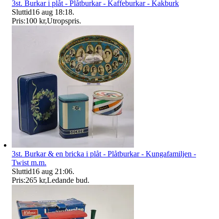
3st. Burkar i plåt - Plåtburkar - Kaffeburkar - Kakburk
Sluttid
16 aug 18:18
.
Pris:
100 kr
,
Utropspris
.
3st. Burkar & en bricka i plåt - Plåtburkar - Kungafamiljen -
Twist m.m.
Sluttid
16 aug 21:06
.
Pris:
265 kr
,
Ledande bud
.