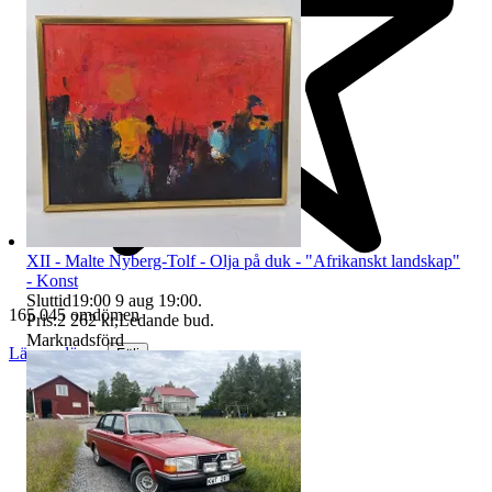
XII - Malte Nyberg-Tolf - Olja på duk - "Afrikanskt landskap"
- Konst
Sluttid
19:00
9 aug 19:00
.
165 045 omdömen
Pris:
2 262 kr
,
Ledande bud
.
Marknadsförd
Läs omdömen
Följ