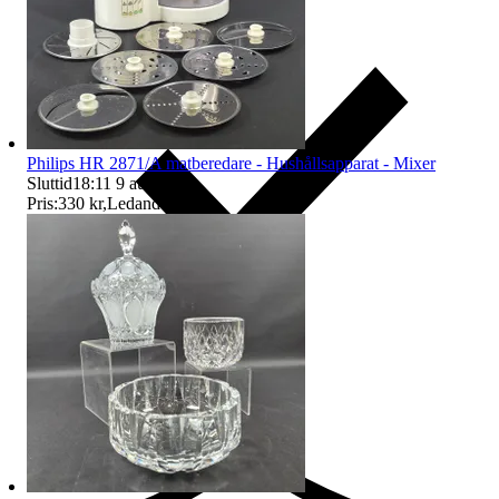
Philips HR 2871/A matberedare - Hushållsapparat - Mixer
Sluttid
18:11
9 aug 18:11
.
Pris:
330 kr
,
Ledande bud
.
Ersättning om du inte får din vara