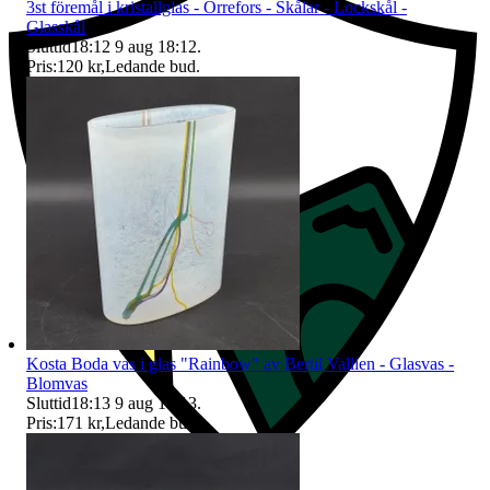
3st föremål i kristallglas - Orrefors - Skålar - Lockskål -
Glasskål
Sluttid
18:12
9 aug 18:12
.
Pris:
120 kr
,
Ledande bud
.
Kosta Boda vas i glas "Rainbow" av Bertil Vallien - Glasvas -
Blomvas
Sluttid
18:13
9 aug 18:13
.
Pris:
171 kr
,
Ledande bud
.