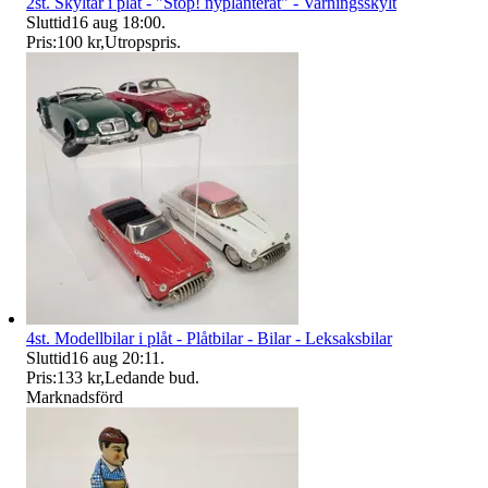
2st. Skyltar i plåt - "Stop! nyplanterat" - Varningsskylt
Sluttid
16 aug 18:00
.
Pris:
100 kr
,
Utropspris
.
4st. Modellbilar i plåt - Plåtbilar - Bilar - Leksaksbilar
Sluttid
16 aug 20:11
.
Pris:
133 kr
,
Ledande bud
.
Marknadsförd