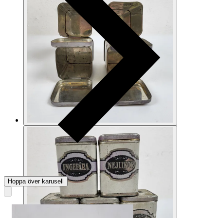
Hoppa över karusell