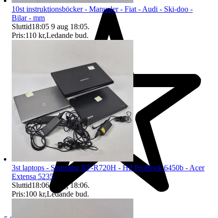
10st instruktionsböcker - Manualer - Fiat - Audi - Ski-doo -
Bilar - mm
Sluttid
18:05
9 aug 18:05
.
Pris:
110 kr
,
Ledande bud
.
3st laptops - Samsung NP-R720H - HP ProBook 6450b - Acer
Extensa 5235
Sluttid
18:06
9 aug 18:06
.
Pris:
100 kr
,
Ledande bud
.