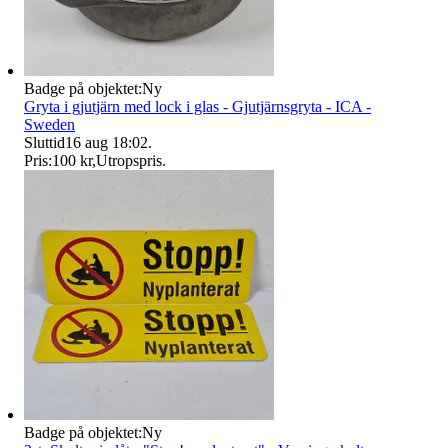
Badge på objektet:
Ny
Gryta i gjutjärn med lock i glas - Gjutjärnsgryta - ICA -
Sweden
Sluttid
16 aug 18:02
.
Pris:
100 kr
,
Utropspris
.
Badge på objektet:
Ny