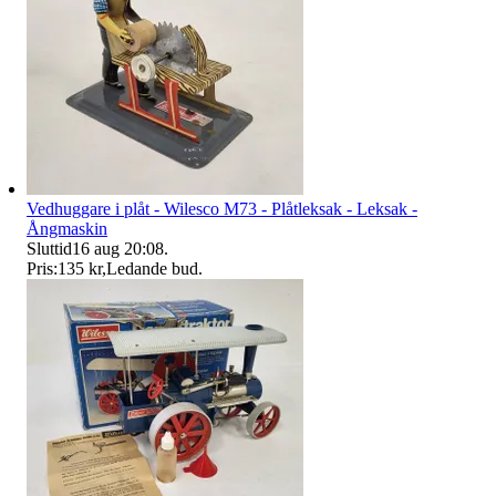
Vedhuggare i plåt - Wilesco M73 - Plåtleksak - Leksak -
Ångmaskin
Sluttid
16 aug 20:08
.
Pris:
135 kr
,
Ledande bud
.