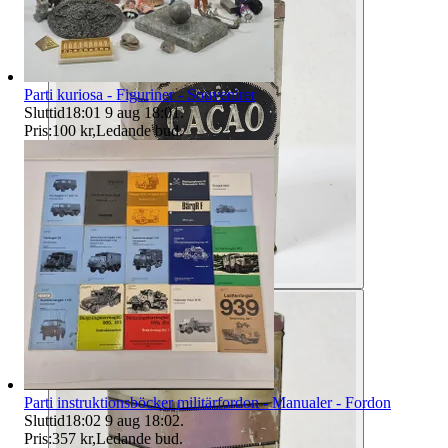
Parti kuriosa - Figuriner - Souvenirer
Sluttid
18:01
9 aug 18:01
.
Pris:
100 kr
,
Ledande bud
.
Parti instruktionsböcker militärfordon - Manualer - Fordon
Sluttid
18:02
9 aug 18:02
.
Pris:
357 kr
,
Ledande bud
.