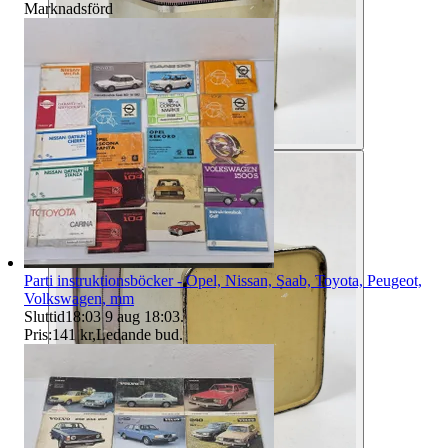
Marknadsförd
Parti instruktionsböcker - Opel, Nissan, Saab, Toyota, Peugeot,
Volkswagen, mm
Sluttid
18:03
9 aug 18:03
.
Pris:
141 kr
,
Ledande bud
.