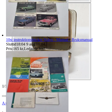
10st instruktionsböcker Volvo - Manual - Bruksmanual
Sluttid
18:04
9 aug 18:04
.
Pris:
165 kr
,
Ledande bud
.
1
/
10
Auktionsbyra