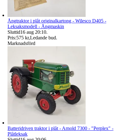
Ångtraktor i plåt originalkartong - Wilesco D405 -
Leksaksmodell - Ångmaskin
Sluttid
16 aug 20:10
.
Pris:
575 kr
,
Ledande bud
.
Marknadsförd
Batteridriven traktor i plåt - Arnold 7300 - "Perplex" -
Plåtleksak
Sluttid
16 aug 20:06
.