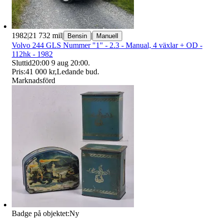
1982
|
21 732 mil
|
|
Bensin
Manuell
Volvo 244 GLS Nummer "1" - 2.3 - Manual, 4 växlar + OD -
112hk - 1982
Sluttid
20:00
9 aug 20:00
.
Pris:
41 000 kr
,
Ledande bud
.
Marknadsförd
Badge på objektet:
Ny