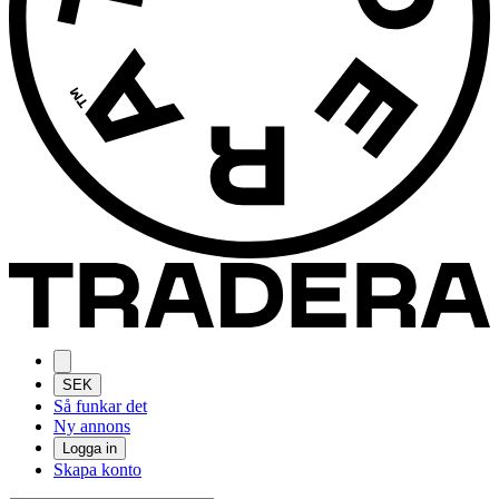
SEK
Så funkar det
Ny annons
Logga in
Skapa konto