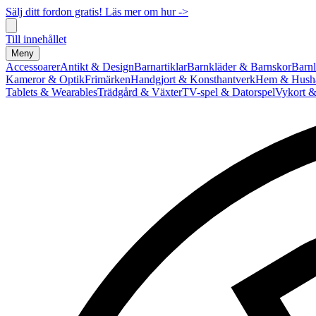
Sälj ditt fordon gratis! Läs mer om hur ->
Till innehållet
Meny
Accessoarer
Antikt & Design
Barnartiklar
Barnkläder & Barnskor
Barnl
Kameror & Optik
Frimärken
Handgjort & Konsthantverk
Hem & Hushå
Tablets & Wearables
Trädgård & Växter
TV-spel & Datorspel
Vykort &