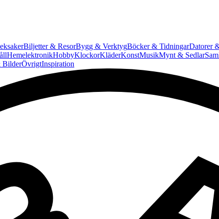
eksaker
Biljetter & Resor
Bygg & Verktyg
Böcker & Tidningar
Datorer &
ll
Hemelektronik
Hobby
Klockor
Kläder
Konst
Musik
Mynt & Sedlar
Saml
 Bilder
Övrigt
Inspiration