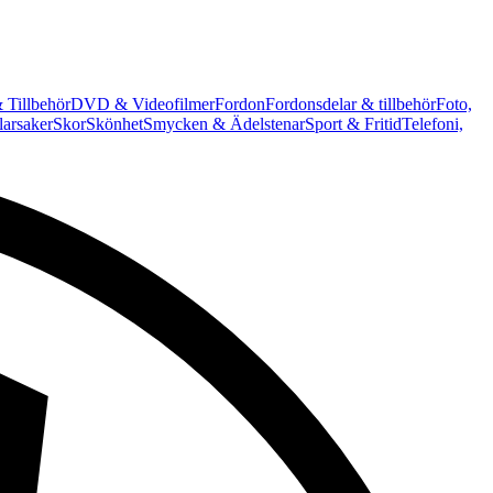
 Tillbehör
DVD & Videofilmer
Fordon
Fordonsdelar & tillbehör
Foto,
arsaker
Skor
Skönhet
Smycken & Ädelstenar
Sport & Fritid
Telefoni,