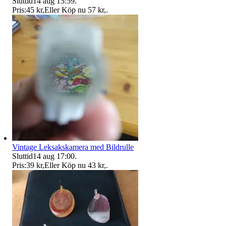
Sluttid
14 aug 15:59
.
Pris:
45 kr
,
Eller Köp nu
57 kr
,
.
Vintage Leksakskamera med Bildrulle
Sluttid
14 aug 17:00
.
Pris:
39 kr
,
Eller Köp nu
43 kr
,
.