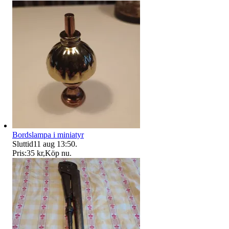
Bordslampa i miniatyr
Sluttid
11 aug 13:50
.
Pris:
35 kr
,
Köp nu
.