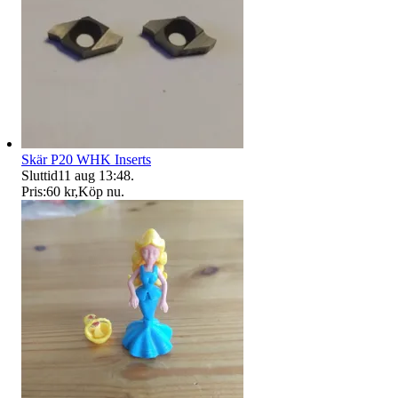
Skär P20 WHK Inserts
Sluttid
11 aug 13:48
.
Pris:
60 kr
,
Köp nu
.