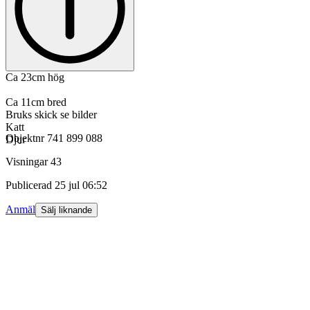
Ca 23cm hög
Ca 11cm bred
Bruks skick se bilder
Katt
Objektnr
741 899 088
Djur
Visningar
43
Publicerad
25 jul 06:52
Anmäl
Sälj liknande