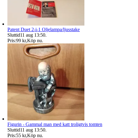
Patent Duet 2-i-1 Oljelampa/ljusstake
Sluttid
11 aug 13:50
.
Pris:
99 kr
,
Köp nu
.
Figurin - Gammal man med katt troligtvis tomten
Sluttid
11 aug 13:50
.
Pris:
55 kr
,
Köp nu
.