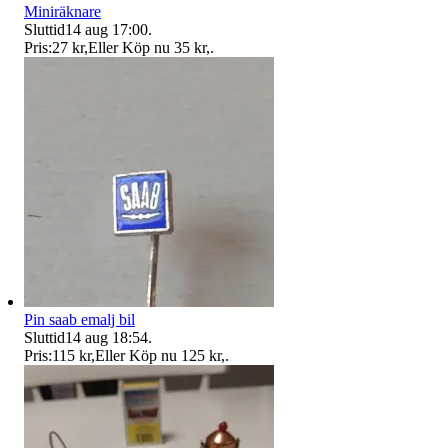
Miniräknare
Sluttid
14 aug 17:00
.
Pris:
27 kr
,
Eller Köp nu
35 kr
,
.
Pin saab emalj bil
Sluttid
14 aug 18:54
.
Pris:
115 kr
,
Eller Köp nu
125 kr
,
.