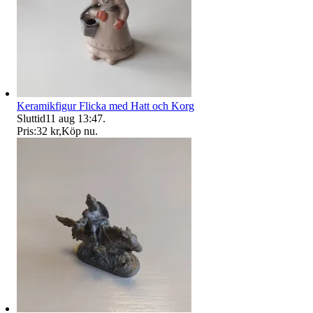
Keramikfigur Flicka med Hatt och Korg
Sluttid
11 aug 13:47
.
Pris:
32 kr
,
Köp nu
.