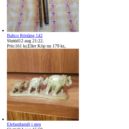
Bahco Rörtång 142
Sluttid
12 aug 21:22
.
Pris:
161 kr
,
Eller Köp nu
179 kr
,
.
Elefantfamilj i sten