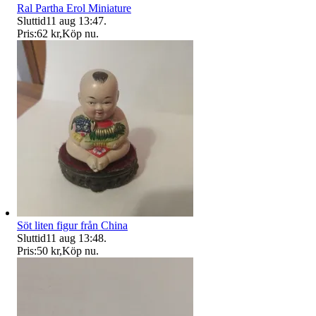
Ral Partha Erol Miniature
Sluttid
11 aug 13:47
.
Pris:
62 kr
,
Köp nu
.
Söt liten figur från China
Sluttid
11 aug 13:48
.
Pris:
50 kr
,
Köp nu
.