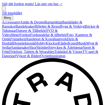
Sälj ditt fordon gratis! Läs mer om hur ->
Till innehållet
Meny
Accessoarer
Antikt & Design
Barnartiklar
Barnkläder &
Barnskor
Barnleksaker
Biljetter & Resor
Bygg & Verktyg
Böcker &
Tidningar
Datorer & Tillbehör
DVD &
Videofilmer
Fordon
Fordonsdelar & tillbehör
Foto, Kameror &
Optik
Frimärken
Handgjort & Konsthantverk
Hem &
Hushåll
Hemelektronik
Hobby
Klockor
Kläder
Konst
Musik
Mynt &
Sedlar
Samlarsaker
Skor
Skönhet
Smycken & Ädelstenar
Sport &
Fritid
Telefoni, Tablets & Wearables
Trädgård & Växter
TV-spel &
Datorspel
Vykort & Bilder
Övrigt
Inspiration