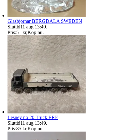
Glasbjörnar BERGDALA SWEDEN
Sluttid
11 aug 13:49
.
Pris:
51 kr
,
Köp nu
.
Lesney no 20 Truck ERF
Sluttid
11 aug 13:49
.
Pris:
85 kr
,
Köp nu
.