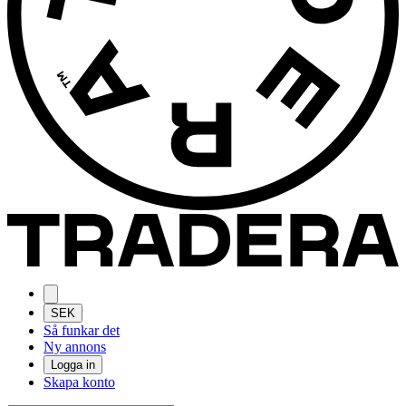
SEK
Så funkar det
Ny annons
Logga in
Skapa konto