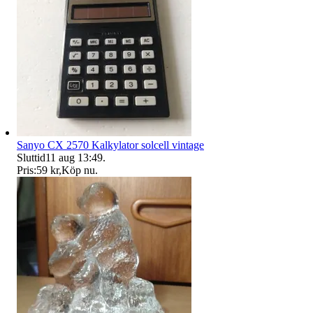
Sanyo CX 2570 Kalkylator solcell vintage
Sluttid
11 aug 13:49
.
Pris:
59 kr
,
Köp nu
.