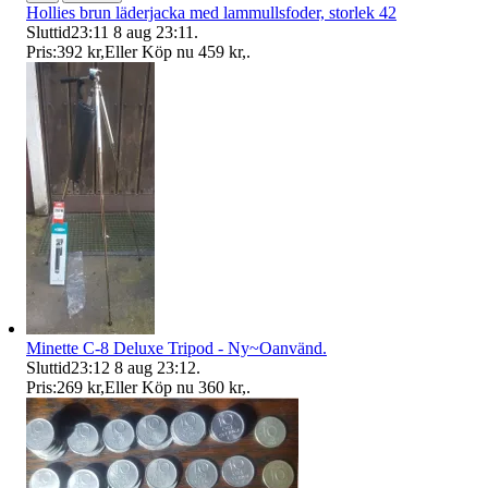
Hollies brun läderjacka med lammullsfoder, storlek 42
Sluttid
23:11
8 aug 23:11
.
Pris:
392 kr
,
Eller Köp nu
459 kr
,
.
Minette C-8 Deluxe Tripod - Ny~Oanvänd.
Sluttid
23:12
8 aug 23:12
.
Pris:
269 kr
,
Eller Köp nu
360 kr
,
.