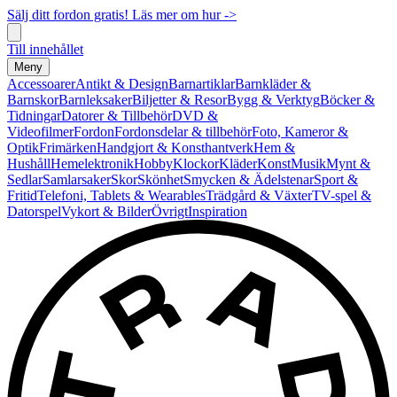
Sälj ditt fordon gratis! Läs mer om hur ->
Till innehållet
Meny
Accessoarer
Antikt & Design
Barnartiklar
Barnkläder &
Barnskor
Barnleksaker
Biljetter & Resor
Bygg & Verktyg
Böcker &
Tidningar
Datorer & Tillbehör
DVD &
Videofilmer
Fordon
Fordonsdelar & tillbehör
Foto, Kameror &
Optik
Frimärken
Handgjort & Konsthantverk
Hem &
Hushåll
Hemelektronik
Hobby
Klockor
Kläder
Konst
Musik
Mynt &
Sedlar
Samlarsaker
Skor
Skönhet
Smycken & Ädelstenar
Sport &
Fritid
Telefoni, Tablets & Wearables
Trädgård & Växter
TV-spel &
Datorspel
Vykort & Bilder
Övrigt
Inspiration