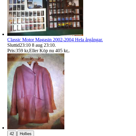
Classic Motor Magasin 2002-2004 Hela årgångar.
Sluttid
23:10
8 aug 23:10
.
Pris:
359 kr
,
Eller Köp nu
405 kr
,
.
|
42
Hollies