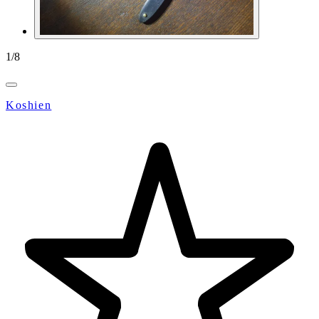
1
/
8
Koshien