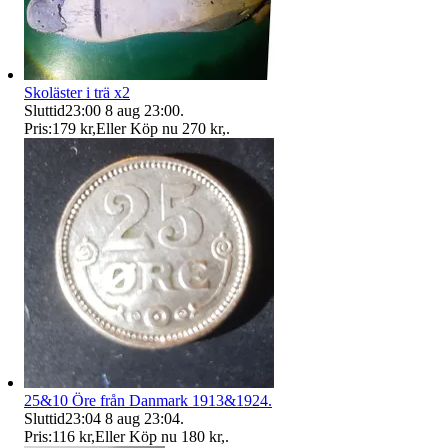
Skoläster i trä x2
Sluttid
23:00
8 aug 23:00
.
Pris:
179 kr
,
Eller Köp nu
270 kr
,
.
25&10 Öre från Danmark 1913&1924.
Sluttid
23:04
8 aug 23:04
.
Pris:
116 kr
,
Eller Köp nu
180 kr
,
.