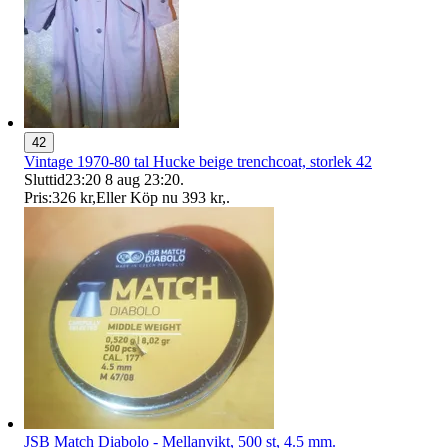
42
Vintage 1970-80 tal Hucke beige trenchcoat, storlek 42
Sluttid
23:20
8 aug 23:20
.
Pris:
326 kr
,
Eller Köp nu
393 kr
,
.
JSB Match Diabolo - Mellanvikt, 500 st, 4.5 mm.