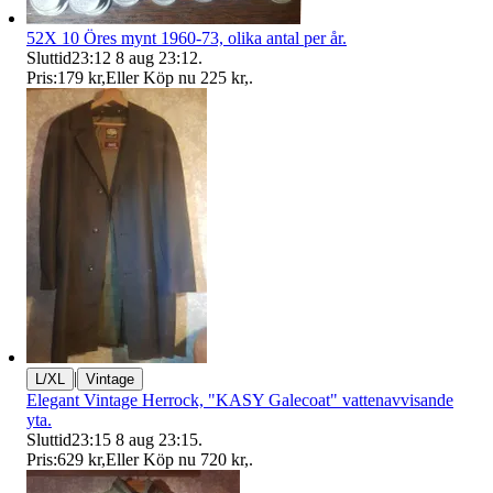
52X 10 Öres mynt 1960-73, olika antal per år.
Sluttid
23:12
8 aug 23:12
.
Pris:
179 kr
,
Eller Köp nu
225 kr
,
.
|
L/XL
Vintage
Elegant Vintage Herrock, "KASY Galecoat" vattenavvisande
yta.
Sluttid
23:15
8 aug 23:15
.
Pris:
629 kr
,
Eller Köp nu
720 kr
,
.