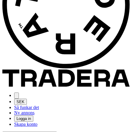
SEK
Så funkar det
Ny annons
Logga in
Skapa konto