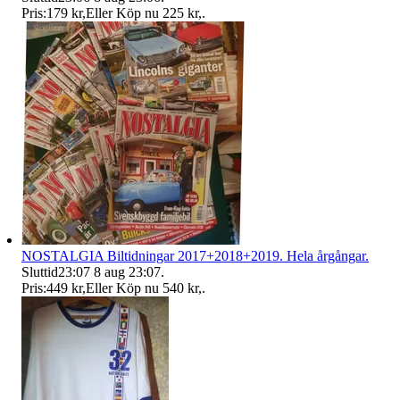
Pris:
179 kr
,
Eller Köp nu
225 kr
,
.
NOSTALGIA Biltidningar 2017+2018+2019. Hela årgångar.
Sluttid
23:07
8 aug 23:07
.
Pris:
449 kr
,
Eller Köp nu
540 kr
,
.