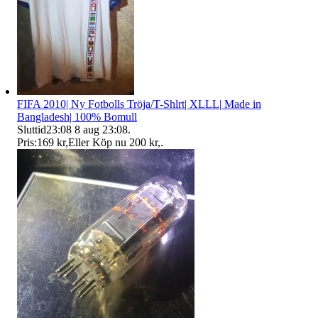
FIFA 2010| Ny Fotbolls Tröja/T-Shlrt| XLLL| Made in
Bangladesh| 100% Bomull
Sluttid
23:08
8 aug 23:08
.
Pris:
169 kr
,
Eller Köp nu
200 kr
,
.