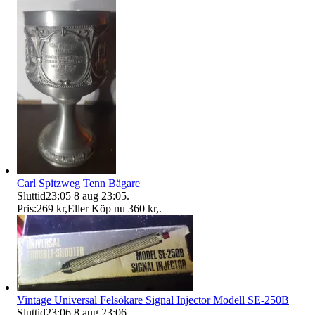
Carl Spitzweg Tenn Bägare
Sluttid
23:05
8 aug 23:05
.
Pris:
269 kr
,
Eller Köp nu
360 kr
,
.
Vintage Universal Felsökare Signal Injector Modell SE-250B
Sluttid
23:06
8 aug 23:06
.