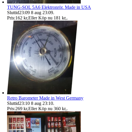
TUNG-SOL 5A6 Elektronrör. Made in USA
Sluttid
23:09
8 aug 23:09
.
Pris:
162 kr
,
Eller Köp nu
181 kr
,
.
Retro Barometer Made in West Germany
Sluttid
23:10
8 aug 23:10
.
Pris:
269 kr
,
Eller Köp nu
360 kr
,
.