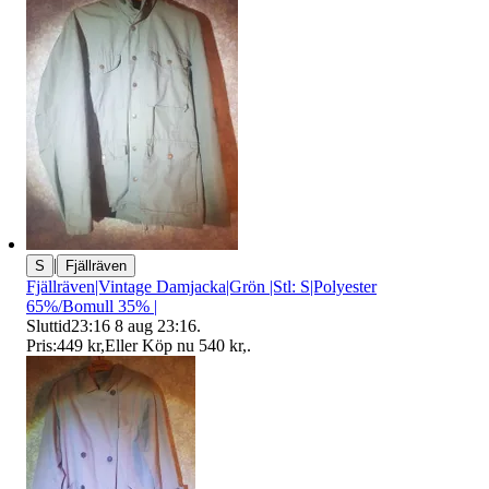
|
S
Fjällräven
Fjällräven|Vintage Damjacka|Grön |Stl: S|Polyester
65%/Bomull 35% |
Sluttid
23:16
8 aug 23:16
.
Pris:
449 kr
,
Eller Köp nu
540 kr
,
.