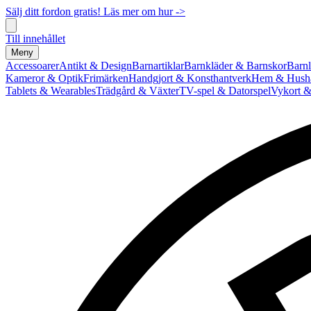
Sälj ditt fordon gratis! Läs mer om hur ->
Till innehållet
Meny
Accessoarer
Antikt & Design
Barnartiklar
Barnkläder & Barnskor
Barnl
Kameror & Optik
Frimärken
Handgjort & Konsthantverk
Hem & Hushå
Tablets & Wearables
Trädgård & Växter
TV-spel & Datorspel
Vykort &