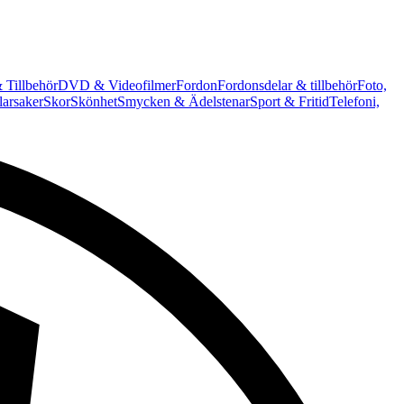
 Tillbehör
DVD & Videofilmer
Fordon
Fordonsdelar & tillbehör
Foto,
arsaker
Skor
Skönhet
Smycken & Ädelstenar
Sport & Fritid
Telefoni,