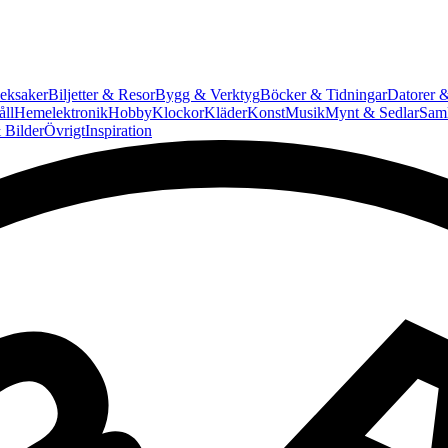
eksaker
Biljetter & Resor
Bygg & Verktyg
Böcker & Tidningar
Datorer &
ll
Hemelektronik
Hobby
Klockor
Kläder
Konst
Musik
Mynt & Sedlar
Saml
 Bilder
Övrigt
Inspiration