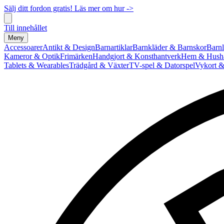
Sälj ditt fordon gratis! Läs mer om hur ->
Till innehållet
Meny
Accessoarer
Antikt & Design
Barnartiklar
Barnkläder & Barnskor
Barnl
Kameror & Optik
Frimärken
Handgjort & Konsthantverk
Hem & Hushå
Tablets & Wearables
Trädgård & Växter
TV-spel & Datorspel
Vykort &