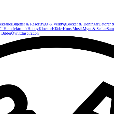
eksaker
Biljetter & Resor
Bygg & Verktyg
Böcker & Tidningar
Datorer &
ll
Hemelektronik
Hobby
Klockor
Kläder
Konst
Musik
Mynt & Sedlar
Saml
 Bilder
Övrigt
Inspiration