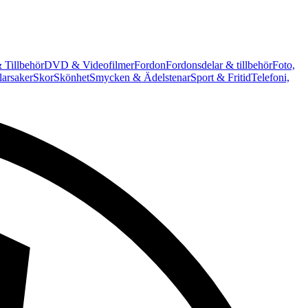
 Tillbehör
DVD & Videofilmer
Fordon
Fordonsdelar & tillbehör
Foto,
arsaker
Skor
Skönhet
Smycken & Ädelstenar
Sport & Fritid
Telefoni,