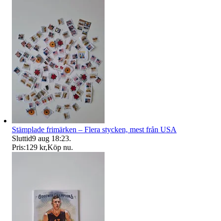
Stämplade frimärken – Flera stycken, mest från USA
Sluttid
9 aug 18:23
.
Pris:
129 kr
,
Köp nu
.