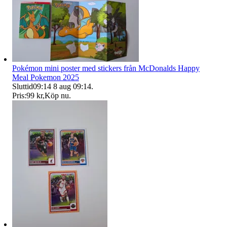
Pokémon mini poster med stickers från McDonalds Happy
Meal Pokemon 2025
Sluttid
09:14
8 aug 09:14
.
Pris:
99 kr
,
Köp nu
.