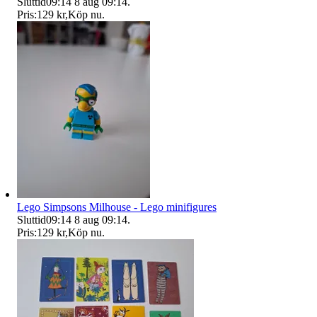
Sluttid
09:14
8 aug 09:14
.
Pris:
129 kr
,
Köp nu
.
Lego Simpsons Milhouse - Lego minifigures
Sluttid
09:14
8 aug 09:14
.
Pris:
129 kr
,
Köp nu
.