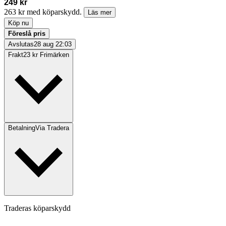
249 kr
263 kr med köparskydd.
Läs mer
Köp nu
Föreslå pris
Avslutas
28 aug 22:03
Frakt
23 kr Frimärken
Betalning
Via Tradera
Traderas köparskydd