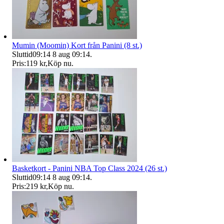
Mumin (Moomin) Kort från Panini (8 st.)
Sluttid
09:14
8 aug 09:14
.
Pris:
119 kr
,
Köp nu
.
Basketkort - Panini NBA Top Class 2024 (26 st.)
Sluttid
09:14
8 aug 09:14
.
Pris:
219 kr
,
Köp nu
.