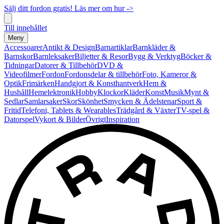
Sälj ditt fordon gratis! Läs mer om hur ->
Till innehållet
Meny
Accessoarer
Antikt & Design
Barnartiklar
Barnkläder &
Barnskor
Barnleksaker
Biljetter & Resor
Bygg & Verktyg
Böcker &
Tidningar
Datorer & Tillbehör
DVD &
Videofilmer
Fordon
Fordonsdelar & tillbehör
Foto, Kameror &
Optik
Frimärken
Handgjort & Konsthantverk
Hem &
Hushåll
Hemelektronik
Hobby
Klockor
Kläder
Konst
Musik
Mynt &
Sedlar
Samlarsaker
Skor
Skönhet
Smycken & Ädelstenar
Sport &
Fritid
Telefoni, Tablets & Wearables
Trädgård & Växter
TV-spel &
Datorspel
Vykort & Bilder
Övrigt
Inspiration