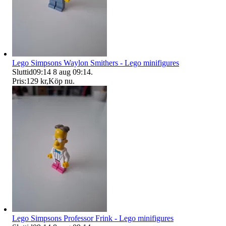
Lego Simpsons Waylon Smithers - Lego minifigures
Sluttid
09:14
8 aug 09:14
.
Pris:
129 kr
,
Köp nu
.
Lego Simpsons Professor Frink - Lego minifigures