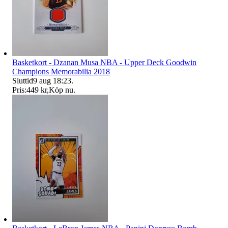
Basketkort - Dzanan Musa NBA - Upper Deck Goodwin
Champions Memorabilia 2018
Sluttid
9 aug 18:23
.
Pris:
449 kr
,
Köp nu
.