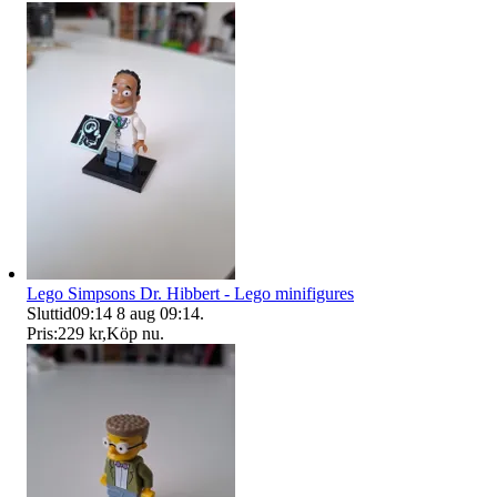
Lego Simpsons Dr. Hibbert - Lego minifigures
Sluttid
09:14
8 aug 09:14
.
Pris:
229 kr
,
Köp nu
.