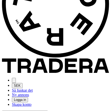
SEK
Så funkar det
Ny annons
Logga in
Skapa konto