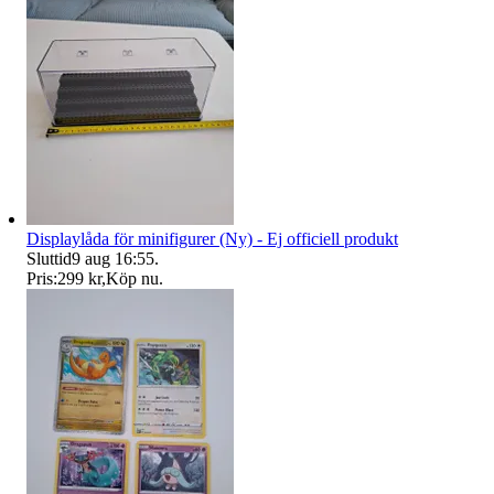
Displaylåda för minifigurer (Ny) - Ej officiell produkt
Sluttid
9 aug 16:55
.
Pris:
299 kr
,
Köp nu
.