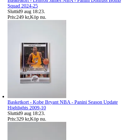
Basketkort - LeBron James NBA - Panini Donruss Bomb
Squad 2024-25
Sluttid
9 aug 18:23
.
Pris:
249 kr
,
Köp nu
.
Basketkort - Kobe Bryant NBA - Panini Season Update
Highlights 2009-10
Sluttid
9 aug 18:23
.
Pris:
329 kr
,
Köp nu
.