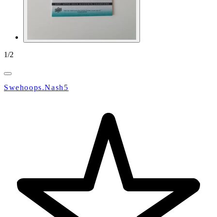
1
/
2
Swehoops.Nash5