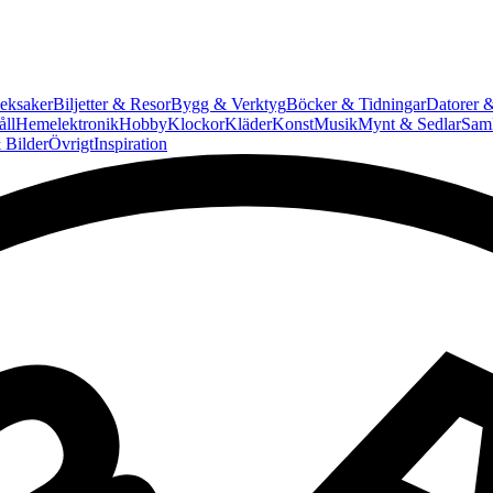
eksaker
Biljetter & Resor
Bygg & Verktyg
Böcker & Tidningar
Datorer &
ll
Hemelektronik
Hobby
Klockor
Kläder
Konst
Musik
Mynt & Sedlar
Saml
 Bilder
Övrigt
Inspiration