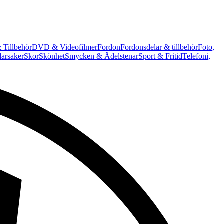
 Tillbehör
DVD & Videofilmer
Fordon
Fordonsdelar & tillbehör
Foto,
arsaker
Skor
Skönhet
Smycken & Ädelstenar
Sport & Fritid
Telefoni,