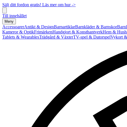
Sälj ditt fordon gratis! Läs mer om hur ->
Till innehållet
Meny
Accessoarer
Antikt & Design
Barnartiklar
Barnkläder & Barnskor
Barnl
Kameror & Optik
Frimärken
Handgjort & Konsthantverk
Hem & Hushå
Tablets & Wearables
Trädgård & Växter
TV-spel & Datorspel
Vykort &