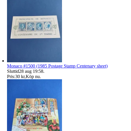
Monaco #1500 (1985 Postage Stamp Centenary sheet)
Sluttid
28 aug 19:58
.
Pris:
30 kr
,
Köp nu
.