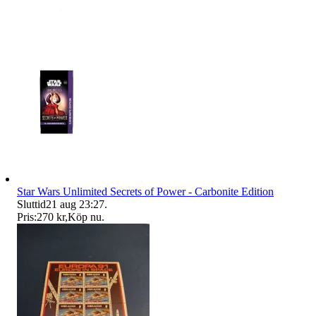
Star Wars Unlimited Secrets of Power - Carbonite Edition
Sluttid
21 aug 23:27
.
Pris:
270 kr
,
Köp nu
.