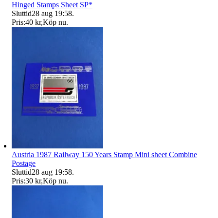
Hinged Stamps Sheet SP*
Sluttid
28 aug 19:58
.
Pris:
40 kr
,
Köp nu
.
Austria 1987 Railway 150 Years Stamp Mini sheet Combine
Postage
Sluttid
28 aug 19:58
.
Pris:
30 kr
,
Köp nu
.