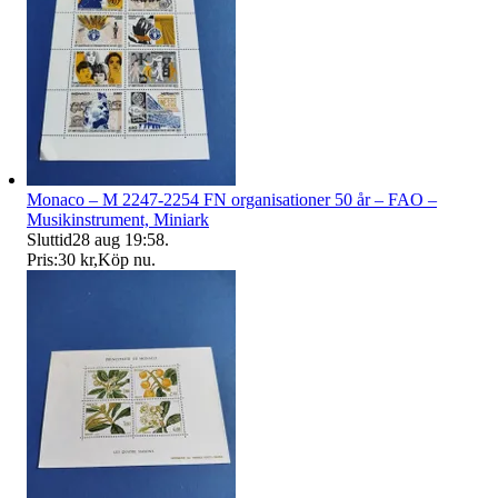
Monaco – M 2247-2254 FN organisationer 50 år – FAO –
Musikinstrument, Miniark
Sluttid
28 aug 19:58
.
Pris:
30 kr
,
Köp nu
.