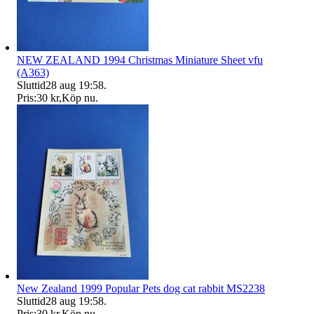
NEW ZEALAND 1994 Christmas Miniature Sheet vfu
(A363)
Sluttid
28 aug 19:58
.
Pris:
30 kr
,
Köp nu
.
New Zealand 1999 Popular Pets dog cat rabbit MS2238
Sluttid
28 aug 19:58
.
Pris:
30 kr
,
Köp nu
.