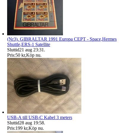
(Nr3). GIBRALTAR 1991 Europa CEPT - Space,Hermes
Shuttle,ERS-1 Satellite
Sluttid
21 aug 23:31
.
Pris:
50 kr
,
Köp nu
.
USB-A till USB-C Kabel 3 meters
Sluttid
28 aug 19:58
.
Pris:
199 kr
,
Köp nu
.