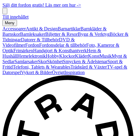
Sälj ditt fordon gratis! Läs mer om hur ->
Till innehållet
Meny
Accessoarer
Antikt & Design
Barnartiklar
Barnkläder &
Barnskor
Barnleksaker
Biljetter & Resor
Bygg & Verktyg
Böcker &
Tidningar
Datorer & Tillbehör
DVD &
Videofilmer
Fordon
Fordonsdelar & tillbehör
Foto, Kameror &
Optik
Frimärken
Handgjort & Konsthantverk
Hem &
Hushåll
Hemelektronik
Hobby
Klockor
Kläder
Konst
Musik
Mynt &
Sedlar
Samlarsaker
Skor
Skönhet
Smycken & Ädelstenar
Sport &
Fritid
Telefoni, Tablets & Wearables
Trädgård & Växter
TV-spel &
Datorspel
Vykort & Bilder
Övrigt
Inspiration