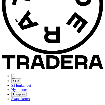
SEK
Så funkar det
Ny annons
Logga in
Skapa konto