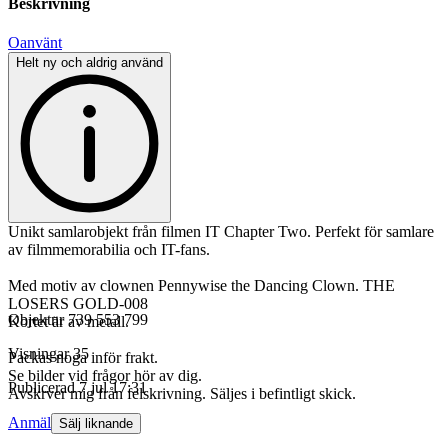
Beskrivning
Oanvänt
Helt ny och aldrig använd
Unikt samlarobjekt från filmen IT Chapter Two. Perfekt för samlare
av filmmemorabilia och IT-fans.
Med motiv av clownen Pennywise the Dancing Clown. THE
LOSERS GOLD-008
Objektnr
739 553 799
Kortet är av metall.
Visningar
35
Packas noga inför frakt.
Se bilder vid frågor hör av dig.
Publicerad
7 jul 17:31
Avskrver mig från felskrivning. Säljes i befintligt skick.
Anmäl
Sälj liknande