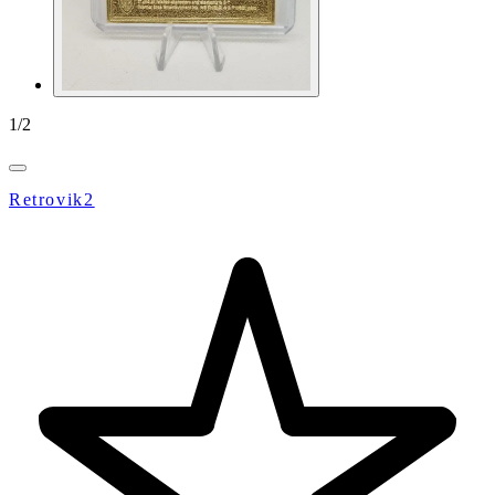
1
/
2
Retrovik2