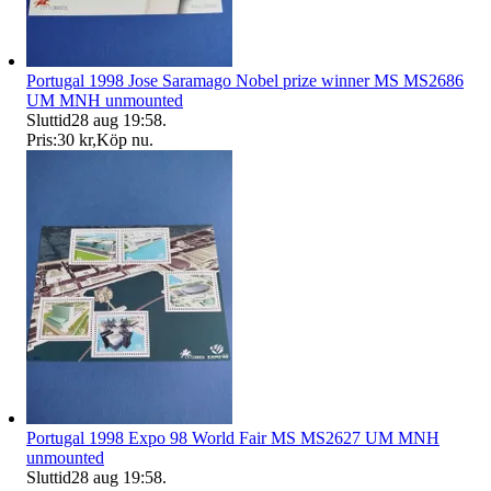
Portugal 1998 Jose Saramago Nobel prize winner MS MS2686
UM MNH unmounted
Sluttid
28 aug 19:58
.
Pris:
30 kr
,
Köp nu
.
Portugal 1998 Expo 98 World Fair MS MS2627 UM MNH
unmounted
Sluttid
28 aug 19:58
.