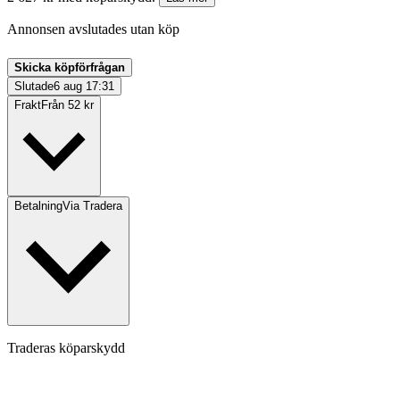
Annonsen avslutades utan köp
Skicka köpförfrågan
Slutade
6 aug 17:31
Frakt
Från 52 kr
Betalning
Via Tradera
Traderas köparskydd