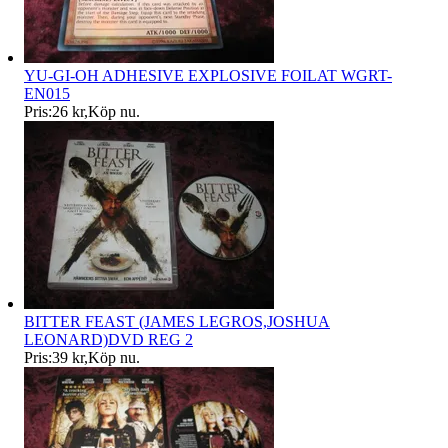
YU-GI-OH ADHESIVE EXPLOSIVE FOILAT WGRT-
EN015
Pris:
26 kr
,
Köp nu
.
BITTER FEAST (JAMES LEGROS,JOSHUA
LEONARD)DVD REG 2
Pris:
39 kr
,
Köp nu
.