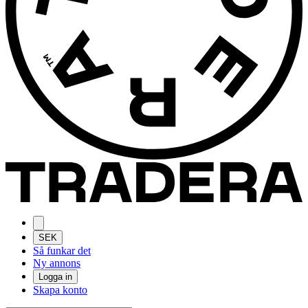
SEK
Så funkar det
Ny annons
Logga in
Skapa konto