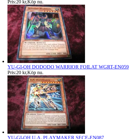
Pris:
20 kr
,
Köp nu
.
YU-GI-OH DODODO WARRIOR FOILAT WGRT-EN059
Pris:
20 kr
,
Köp nu
.
YU-GI-OH U.A. PLAYMAKER SECE-EN087