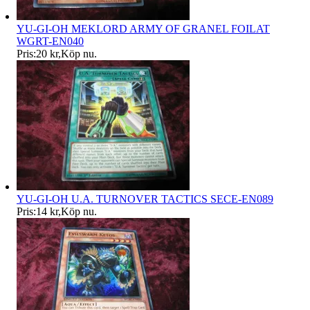
YU-GI-OH MEKLORD ARMY OF GRANEL FOILAT
WGRT-EN040
Pris:
20 kr
,
Köp nu
.
YU-GI-OH U.A. TURNOVER TACTICS SECE-EN089
Pris:
14 kr
,
Köp nu
.