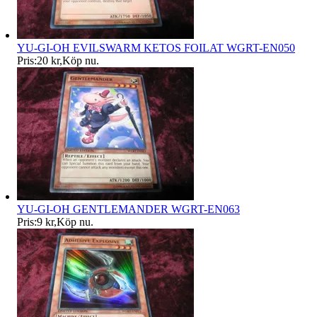
YU-GI-OH EVILSWARM KETOS FOILAT WGRT-EN050
Pris:
20 kr
,
Köp nu
.
YU-GI-OH GENTLEMANDER WGRT-EN063
Pris:
9 kr
,
Köp nu
.