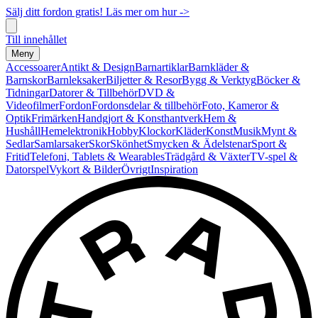
Sälj ditt fordon gratis! Läs mer om hur ->
Till innehållet
Meny
Accessoarer
Antikt & Design
Barnartiklar
Barnkläder &
Barnskor
Barnleksaker
Biljetter & Resor
Bygg & Verktyg
Böcker &
Tidningar
Datorer & Tillbehör
DVD &
Videofilmer
Fordon
Fordonsdelar & tillbehör
Foto, Kameror &
Optik
Frimärken
Handgjort & Konsthantverk
Hem &
Hushåll
Hemelektronik
Hobby
Klockor
Kläder
Konst
Musik
Mynt &
Sedlar
Samlarsaker
Skor
Skönhet
Smycken & Ädelstenar
Sport &
Fritid
Telefoni, Tablets & Wearables
Trädgård & Växter
TV-spel &
Datorspel
Vykort & Bilder
Övrigt
Inspiration