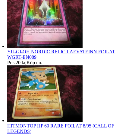
YU-GI-OH NORDIC RELIC LAEVATEINN FOILAT
WGRT-EN089
Pris:
20 kr
,
Köp nu
.
HITMONTOP HP 60 RARE FOILAT 8/95 (CALL OF
LEGENDS)