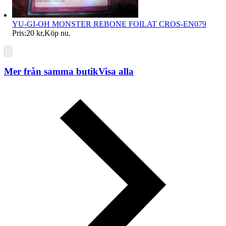
YU-GI-OH MONSTER REBONE FOILAT CROS-EN079
Pris:
20 kr
,
Köp nu
.
Mer från samma butik
Visa alla