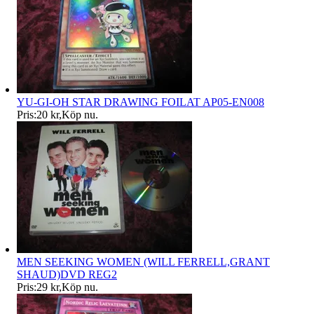
YU-GI-OH STAR DRAWING FOILAT AP05-EN008
Pris:
20 kr
,
Köp nu
.
MEN SEEKING WOMEN (WILL FERRELL,GRANT
SHAUD)DVD REG2
Pris:
29 kr
,
Köp nu
.