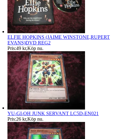
ELFIE HOPKINS (JAIME WINSTONE,RUPERT
EVANS)DVD REG2
Pris:
49 kr
,
Köp nu
.
YU-GI-OH JUNK SERVANT LC5D-EN021
Pris:
26 kr
,
Köp nu
.