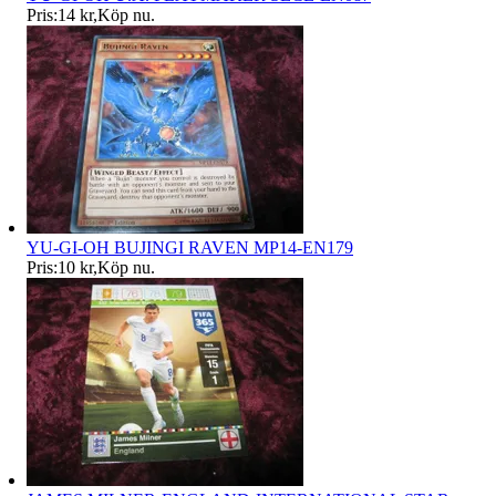
Pris:
14 kr
,
Köp nu
.
YU-GI-OH BUJINGI RAVEN MP14-EN179
Pris:
10 kr
,
Köp nu
.