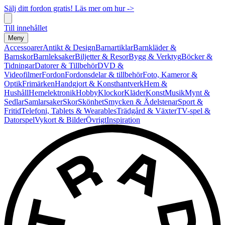
Sälj ditt fordon gratis! Läs mer om hur ->
Till innehållet
Meny
Accessoarer
Antikt & Design
Barnartiklar
Barnkläder &
Barnskor
Barnleksaker
Biljetter & Resor
Bygg & Verktyg
Böcker &
Tidningar
Datorer & Tillbehör
DVD &
Videofilmer
Fordon
Fordonsdelar & tillbehör
Foto, Kameror &
Optik
Frimärken
Handgjort & Konsthantverk
Hem &
Hushåll
Hemelektronik
Hobby
Klockor
Kläder
Konst
Musik
Mynt &
Sedlar
Samlarsaker
Skor
Skönhet
Smycken & Ädelstenar
Sport &
Fritid
Telefoni, Tablets & Wearables
Trädgård & Växter
TV-spel &
Datorspel
Vykort & Bilder
Övrigt
Inspiration