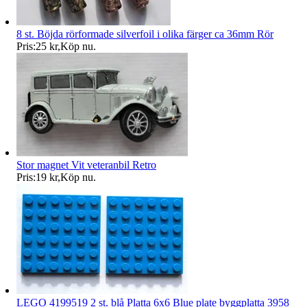
8 st. Böjda rörformade silverfoil i olika färger ca 36mm Rör
Pris:
25 kr
,
Köp nu
.
Stor magnet Vit veteranbil Retro
Pris:
19 kr
,
Köp nu
.
LEGO 4199519 2 st. blå Platta 6x6 Blue plate byggplatta 3958