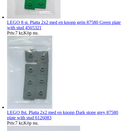
LEGO 8 st. Platta 2x2 med en knopp grön 87580 Green plate
with stud 4565321
Pris:
7 kr
,
Köp nu
.
LEGO 8st. Platta 2x2 med en knopp Dark stone grey 87580
plate with stud 6126083
Pris:
7 kr
,
Köp nu
.