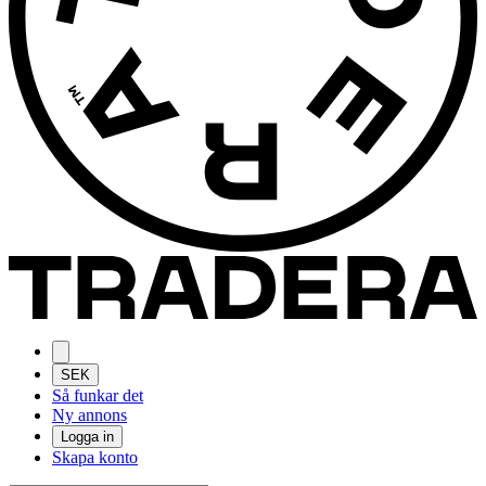
SEK
Så funkar det
Ny annons
Logga in
Skapa konto