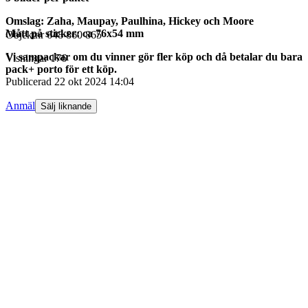
Omslag: Zaha, Maupay, Paulhina, Hickey och Moore
Mått på sticker: ca 76x54 mm
Objektnr
648 860 865
Vi sampackar om du vinner gör fler köp och då betalar du bara
Visningar
176
pack+ porto för ett köp.
Publicerad
22 okt 2024 14:04
Anmäl
Sälj liknande