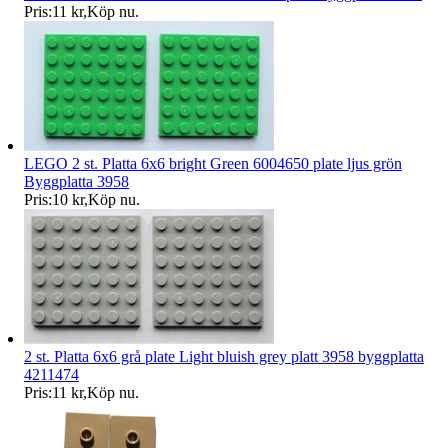
Pris:
11 kr
,
Köp nu
.
LEGO 2 st. Platta 6x6 bright Green 6004650 plate ljus grön
Byggplatta 3958
Pris:
10 kr
,
Köp nu
.
2 st. Platta 6x6 grå plate Light bluish grey platt 3958 byggplatta
4211474
Pris:
11 kr
,
Köp nu
.