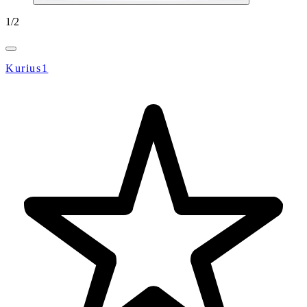
1
/
2
Kurius1