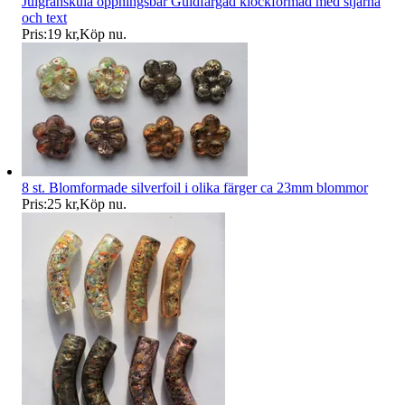
Julgranskula öppningsbar Guldfärgad klockformad med stjärna
och text
Pris:
19 kr
,
Köp nu
.
8 st. Blomformade silverfoil i olika färger ca 23mm blommor
Pris:
25 kr
,
Köp nu
.