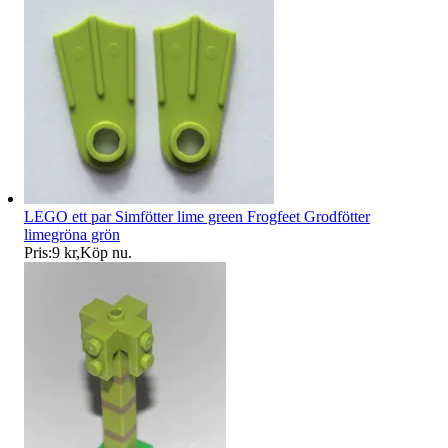
LEGO ett par Simfötter lime green Frogfeet Grodfötter
limegröna grön
Pris:
9 kr
,
Köp nu
.