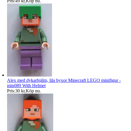
Pris:
49 kr
,
Köp nu
.
Alex med dykarhjälm, lila byxor Minecraft LEGO minifigur -
min089 With Helmet
Pris:
30 kr
,
Köp nu
.