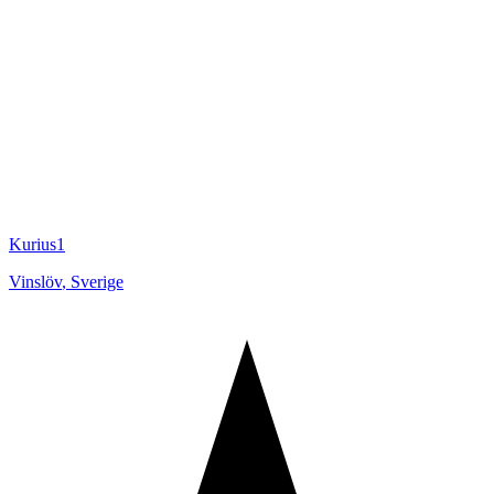
Kurius1
Vinslöv
,
Sverige