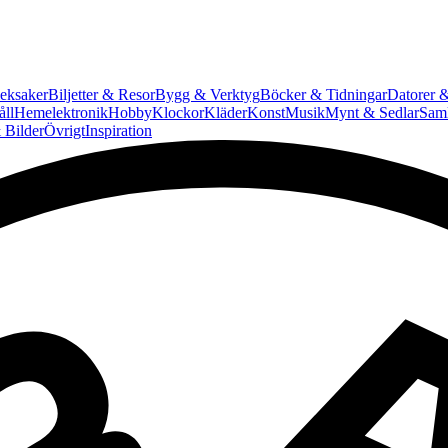
eksaker
Biljetter & Resor
Bygg & Verktyg
Böcker & Tidningar
Datorer &
ll
Hemelektronik
Hobby
Klockor
Kläder
Konst
Musik
Mynt & Sedlar
Saml
 Bilder
Övrigt
Inspiration