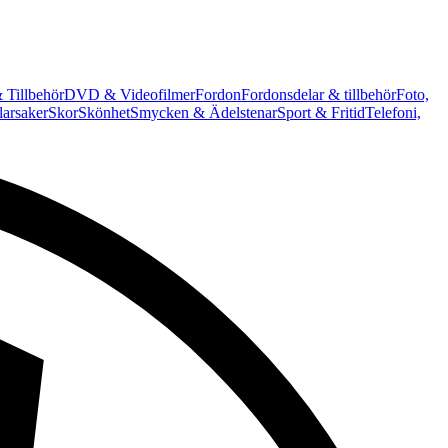
 Tillbehör
DVD & Videofilmer
Fordon
Fordonsdelar & tillbehör
Foto,
arsaker
Skor
Skönhet
Smycken & Ädelstenar
Sport & Fritid
Telefoni,