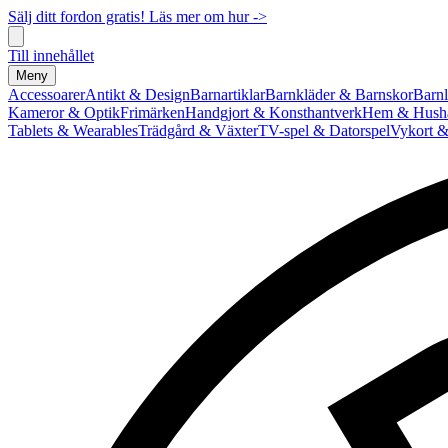
Sälj ditt fordon gratis! Läs mer om hur ->
Till innehållet
Meny
Accessoarer
Antikt & Design
Barnartiklar
Barnkläder & Barnskor
Barnl
Kameror & Optik
Frimärken
Handgjort & Konsthantverk
Hem & Hushå
Tablets & Wearables
Trädgård & Växter
TV-spel & Datorspel
Vykort &