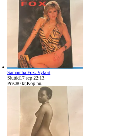
Samantha Fox. Vykort
Sluttid
17 sep 22:13
.
Pris:
80 kr
,
Köp nu
.