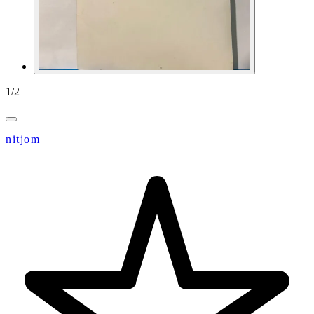
1
/
2
nitjom