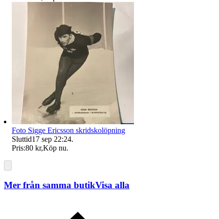
Foto Sigge Ericsson skridskolöpning
Sluttid
17 sep 22:24
.
Pris:
80 kr
,
Köp nu
.
Mer från samma butik
Visa alla