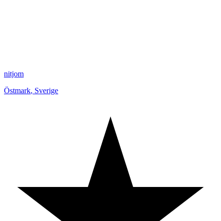
nitjom
Östmark
,
Sverige