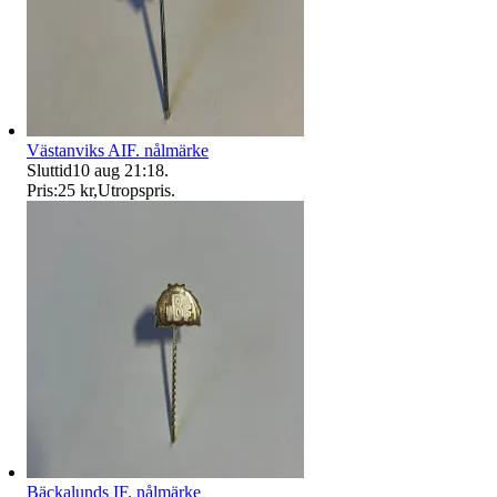
Västanviks AIF. nålmärke
Sluttid
10 aug 21:18
.
Pris:
25 kr
,
Utropspris
.
Bäckalunds IF. nålmärke