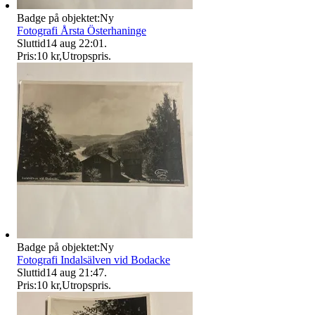
Badge på objektet:
Ny
Fotografi Årsta Österhaninge
Sluttid
14 aug 22:01
.
Pris:
10 kr
,
Utropspris
.
Badge på objektet:
Ny
Fotografi Indalsälven vid Bodacke
Sluttid
14 aug 21:47
.
Pris:
10 kr
,
Utropspris
.