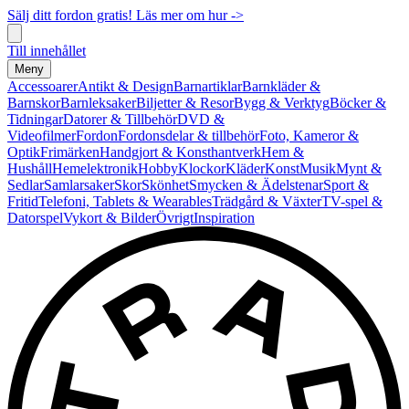
Sälj ditt fordon gratis! Läs mer om hur ->
Till innehållet
Meny
Accessoarer
Antikt & Design
Barnartiklar
Barnkläder &
Barnskor
Barnleksaker
Biljetter & Resor
Bygg & Verktyg
Böcker &
Tidningar
Datorer & Tillbehör
DVD &
Videofilmer
Fordon
Fordonsdelar & tillbehör
Foto, Kameror &
Optik
Frimärken
Handgjort & Konsthantverk
Hem &
Hushåll
Hemelektronik
Hobby
Klockor
Kläder
Konst
Musik
Mynt &
Sedlar
Samlarsaker
Skor
Skönhet
Smycken & Ädelstenar
Sport &
Fritid
Telefoni, Tablets & Wearables
Trädgård & Växter
TV-spel &
Datorspel
Vykort & Bilder
Övrigt
Inspiration