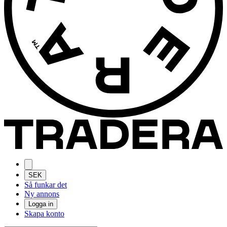
SEK
Så funkar det
Ny annons
Logga in
Skapa konto