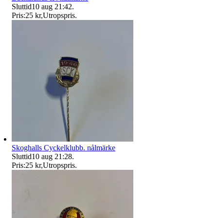
Sluttid
10 aug 21:42
.
Pris:
25 kr
,
Utropspris
.
Skoghalls Cyckelklubb. nålmärke
Sluttid
10 aug 21:28
.
Pris:
25 kr
,
Utropspris
.