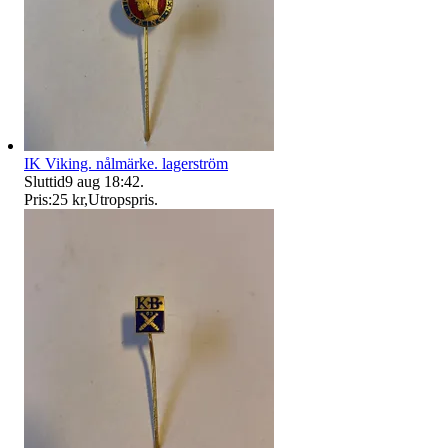
IK Viking. nålmärke. lagerström
Sluttid
9 aug 18:42
.
Pris:
25 kr
,
Utropspris
.