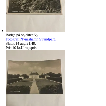
Badge på objektet:
Ny
Fotografi Nynäshamn Strandparti
Sluttid
14 aug 21:49
.
Pris:
10 kr
,
Utropspris
.