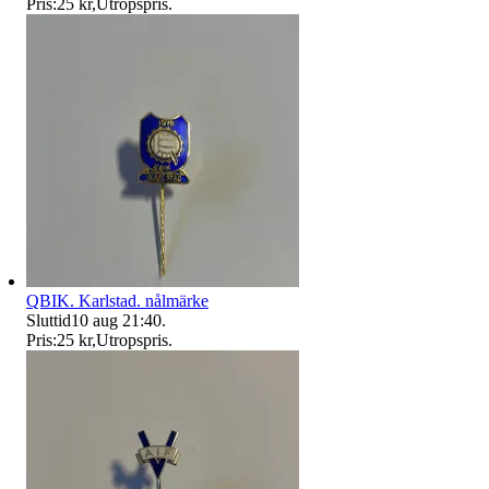
Pris:
25 kr
,
Utropspris
.
QBIK. Karlstad. nålmärke
Sluttid
10 aug 21:40
.
Pris:
25 kr
,
Utropspris
.