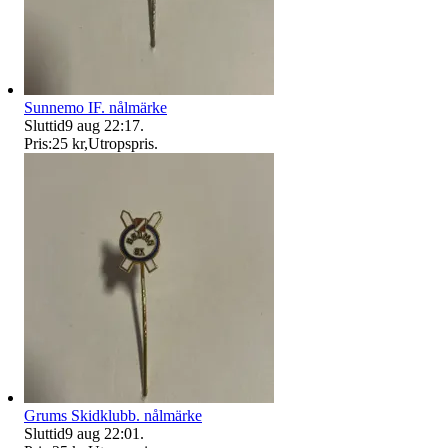
Sunnemo IF. nålmärke
Sluttid
9 aug 22:17
.
Pris:
25 kr
,
Utropspris
.
Grums Skidklubb. nålmärke
Sluttid
9 aug 22:01
.