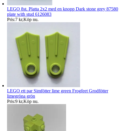
LEGO 8st. Platta 2x2 med en knopp Dark stone grey 87580
plate with stud 6126083
Pris:
7 kr
,
Köp nu
.
LEGO ett par Simfötter lime green Frogfeet Grodfötter
limegröna grön
Pris:
9 kr
,
Köp nu
.