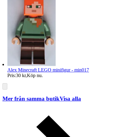
Alex Minecraft LEGO minifigur - min017
Pris:
30 kr
,
Köp nu
.
Mer från samma butik
Visa alla