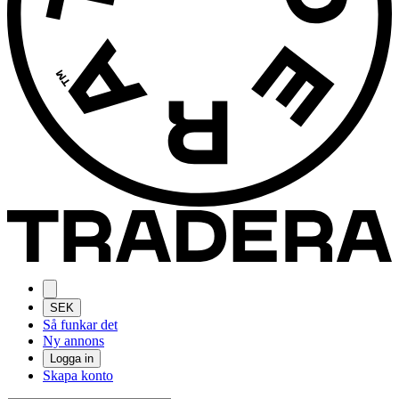
SEK
Så funkar det
Ny annons
Logga in
Skapa konto