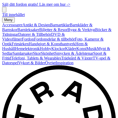
Sälj ditt fordon gratis! Läs mer om hur ->
Till innehållet
Meny
Accessoarer
Antikt & Design
Barnartiklar
Barnkläder &
Barnskor
Barnleksaker
Biljetter & Resor
Bygg & Verktyg
Böcker &
Tidningar
Datorer & Tillbehör
DVD &
Videofilmer
Fordon
Fordonsdelar & tillbehör
Foto, Kameror &
Optik
Frimärken
Handgjort & Konsthantverk
Hem &
Hushåll
Hemelektronik
Hobby
Klockor
Kläder
Konst
Musik
Mynt &
Sedlar
Samlarsaker
Skor
Skönhet
Smycken & Ädelstenar
Sport &
Fritid
Telefoni, Tablets & Wearables
Trädgård & Växter
TV-spel &
Datorspel
Vykort & Bilder
Övrigt
Inspiration