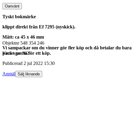
Oanvänt
Tyskt bokmärke
klippt direkt från Ef 7295 (nyskick).
Mått: ca 45 x 46 mm
Objektnr
548 354 246
Vi sampackar om du vinner gör fler köp och då betalar du bara
pack+ porto för ett köp.
Visningar
302
Publicerad
2 jul 2022 15:30
Anmäl
Sälj liknande