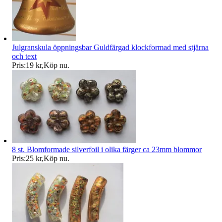
Julgranskula öppningsbar Guldfärgad klockformad med stjärna
och text
Pris:
19 kr
,
Köp nu
.
8 st. Blomformade silverfoil i olika färger ca 23mm blommor
Pris:
25 kr
,
Köp nu
.