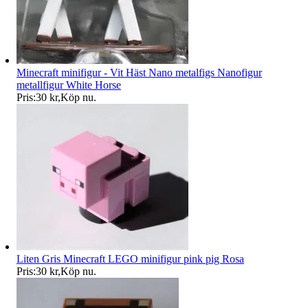
Minecraft minifigur - Vit Häst Nano metalfigs Nanofigur
metallfigur White Horse
Pris:
30 kr
,
Köp nu
.
Liten Gris Minecraft LEGO minifigur pink pig Rosa
Pris:
30 kr
,
Köp nu
.