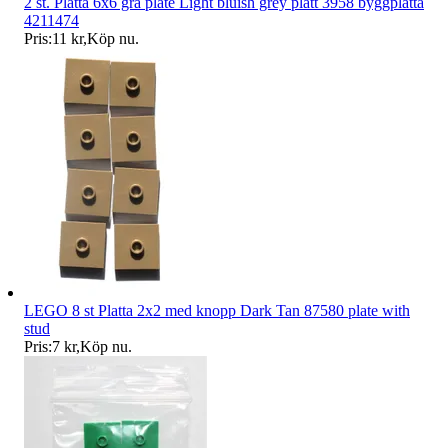
2 st. Platta 6x6 grå plate Light bluish grey platt 3958 byggplatta
4211474
Pris:
11 kr
,
Köp nu
.
LEGO 8 st Platta 2x2 med knopp Dark Tan 87580 plate with
stud
Pris:
7 kr
,
Köp nu
.