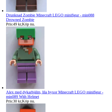
Drunknad Zombie Minecraft LEGO minifigur - min088
Drowned Zombie
Pris:
49 kr
,
Köp nu
.
Alex med dykarhjälm, lila byxor Minecraft LEGO minifigur -
min089 With Helmet
Pris:
30 kr
,
Köp nu
.