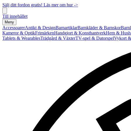
Sälj ditt fordon gratis! Läs mer om hur ->
Till innehållet
Meny
Accessoarer
Antikt & Design
Barnartiklar
Barnkläder & Barnskor
Barnl
Kameror & Optik
Frimärken
Handgjort & Konsthantverk
Hem & Hushå
Tablets & Wearables
Trädgård & Växter
TV-spel & Datorspel
Vykort &