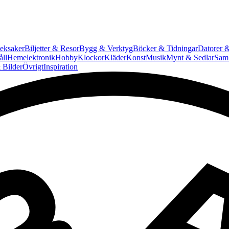
eksaker
Biljetter & Resor
Bygg & Verktyg
Böcker & Tidningar
Datorer &
ll
Hemelektronik
Hobby
Klockor
Kläder
Konst
Musik
Mynt & Sedlar
Saml
 Bilder
Övrigt
Inspiration