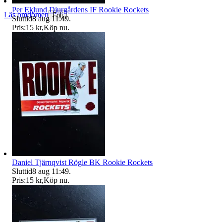
Per Eklund Djurgårdens IF Rookie Rockets
Läs omdömen
Följ
Sluttid
8 aug 11:49
.
Pris:
15 kr
,
Köp nu
.
Daniel Tjärnqvist Rögle BK Rookie Rockets
Sluttid
8 aug 11:49
.
Pris:
15 kr
,
Köp nu
.