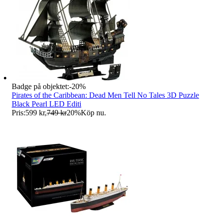
Badge på objektet:
-
20
%
Pirates of the Caribbean: Dead Men Tell No Tales 3D Puzzle
Black Pearl LED Editi
Pris:
599 kr
,
749 kr
20
%
Köp nu
.