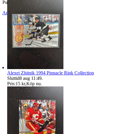
Publicerad
15 apr 15:48
Anmäl
Sälj liknande
Alexei Zhitnik 1994 Pinnacle Rink Collection
Sluttid
8 aug 11:49
.
Pris:
15 kr
,
Köp nu
.