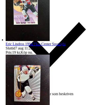
Eric Lindros 1994 Flair Center Spotlight
Sluttid
7 aug 11:22
.
Pris:
19 kr
,
Köp nu
.
Ersättning om varan inte är som beskriven