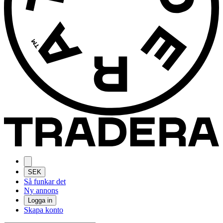
SEK
Så funkar det
Ny annons
Logga in
Skapa konto