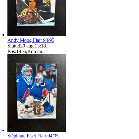
Andy Moog Flair 94/95
Sluttid
20 aug 13:18
.
Pris:
19 kr
,
Köp nu
.
Stéphane Fiset Flair 94/95