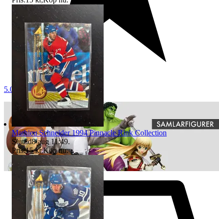
5.0
Mathieu Schneider 1994 Pinnacle Rink Collection
Sluttid
8 aug 11:49
.
Pris:
15 kr
,
Köp nu
.