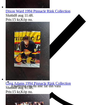
Dixon Ward 1994 Pinnacle Rink Collection
Sluttid
8 aug 11:48
.
Pris:
15 kr
,
Köp nu
.
Greg Adams 1994 Pinnacle Rink Collection
Ersättning om du inte får din vara
Sluttid
8 aug 11:48
.
Pris:
15 kr
,
Köp nu
.