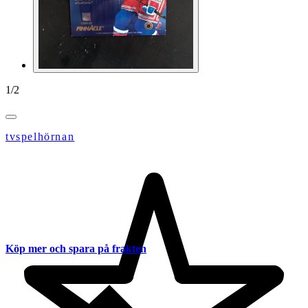
1
/
2
tvspelhörnan
Köp mer och spara på frakten