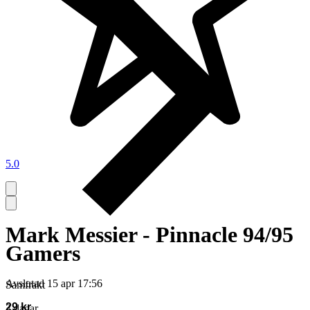
5.0
Mark Messier - Pinnacle 94/95
Gamers
Avslutad
15 apr 17:56
Samfrakt
29 kr
3 dagar