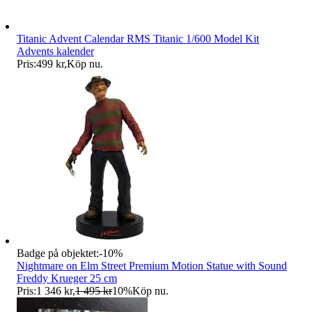
Titanic Advent Calendar RMS Titanic 1/600 Model Kit
Advents kalender
Pris:
499 kr
,
Köp nu
.
Badge på objektet:
-
10
%
Nightmare on Elm Street Premium Motion Statue with Sound
Freddy Krueger 25 cm
Pris:
1 346 kr
,
1 495 kr
10
%
Köp nu
.