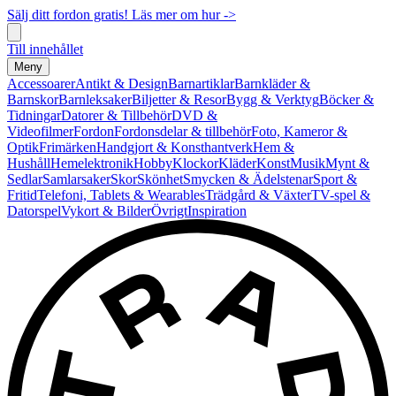
Sälj ditt fordon gratis! Läs mer om hur ->
Till innehållet
Meny
Accessoarer
Antikt & Design
Barnartiklar
Barnkläder &
Barnskor
Barnleksaker
Biljetter & Resor
Bygg & Verktyg
Böcker &
Tidningar
Datorer & Tillbehör
DVD &
Videofilmer
Fordon
Fordonsdelar & tillbehör
Foto, Kameror &
Optik
Frimärken
Handgjort & Konsthantverk
Hem &
Hushåll
Hemelektronik
Hobby
Klockor
Kläder
Konst
Musik
Mynt &
Sedlar
Samlarsaker
Skor
Skönhet
Smycken & Ädelstenar
Sport &
Fritid
Telefoni, Tablets & Wearables
Trädgård & Växter
TV-spel &
Datorspel
Vykort & Bilder
Övrigt
Inspiration