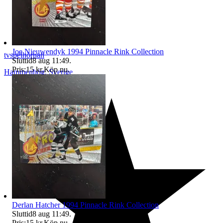
Joe Nieuwendyk 1994 Pinnacle Rink Collection
tvspelhörnan
Sluttid
8 aug 11:49
.
Pris:
15 kr
,
Köp nu
.
Hammenhög
,
Sverige
Derlan Hatcher 1994 Pinnacle Rink Collection
Sluttid
8 aug 11:49
.
Pris:
15 kr
,
Köp nu
.