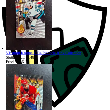
Vlastimil Kroupa 1994 Pinnacle Rink Collection
Sluttid
8 aug 11:48
.
Pris:
15 kr
,
Köp nu
.