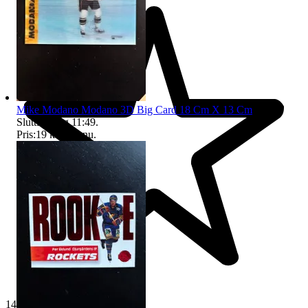
Mike Modano Modano 3D Big Card 18 Cm X 13 Cm
Sluttid
8 aug 11:49
.
Pris:
19 kr
,
Köp nu
.
14 032 omdömen