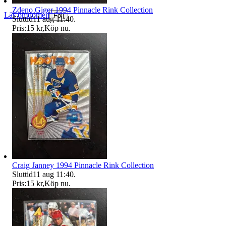
Zdeno Giger 1994 Pinnacle Rink Collection
Läs omdömen
Följ
Sluttid
11 aug 11:40
.
Pris:
15 kr
,
Köp nu
.
Craig Janney 1994 Pinnacle Rink Collection
Sluttid
11 aug 11:40
.
Pris:
15 kr
,
Köp nu
.