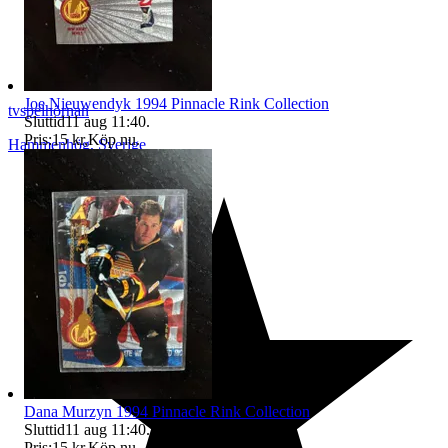
Joe Nieuwendyk 1994 Pinnacle Rink Collection
tvspelhörnan
Sluttid
11 aug 11:40
.
Pris:
15 kr
,
Köp nu
.
Hammenhög
,
Sverige
Dana Murzyn 1994 Pinnacle Rink Collection
Sluttid
11 aug 11:40
.
Pris:
15 kr
,
Köp nu
.