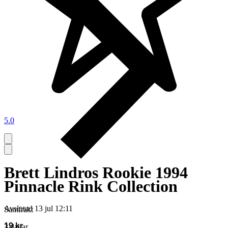
5.0
Brett Lindros Rookie 1994
Pinnacle Rink Collection
Avslutad
13 jul 12:11
Samfrakt
19 kr
3 dagar