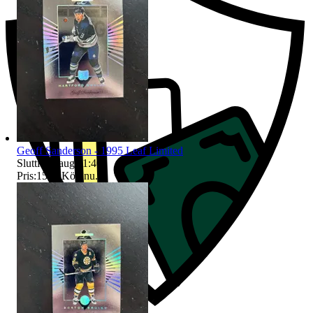
Geoff Sanderson - 1995 Leaf Limited
Sluttid
11 aug 11:40
.
Pris:
15 kr
,
Köp nu
.