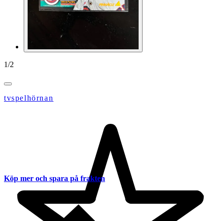
1
/
2
tvspelhörnan
Köp mer och spara på frakten