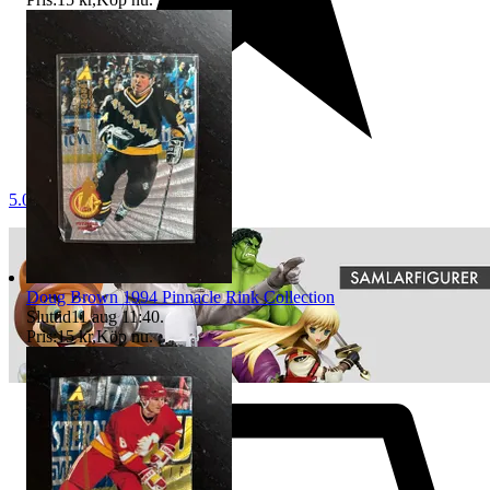
5.0
Doug Brown 1994 Pinnacle Rink Collection
Sluttid
11 aug 11:40
.
Pris:
15 kr
,
Köp nu
.