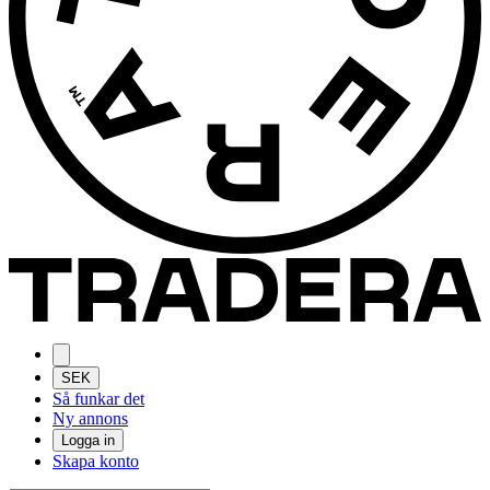
SEK
Så funkar det
Ny annons
Logga in
Skapa konto