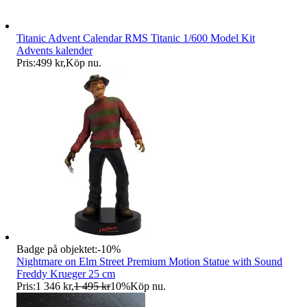
Titanic Advent Calendar RMS Titanic 1/600 Model Kit
Advents kalender
Pris:
499 kr
,
Köp nu
.
Badge på objektet:
-
10
%
Nightmare on Elm Street Premium Motion Statue with Sound
Freddy Krueger 25 cm
Pris:
1 346 kr
,
1 495 kr
10
%
Köp nu
.