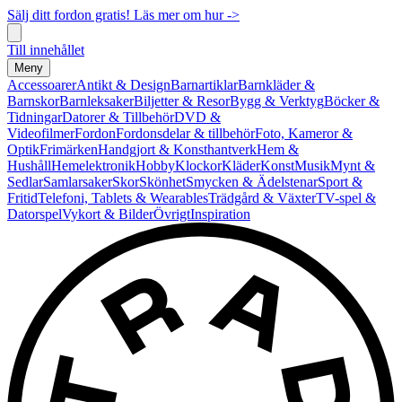
Sälj ditt fordon gratis! Läs mer om hur ->
Till innehållet
Meny
Accessoarer
Antikt & Design
Barnartiklar
Barnkläder &
Barnskor
Barnleksaker
Biljetter & Resor
Bygg & Verktyg
Böcker &
Tidningar
Datorer & Tillbehör
DVD &
Videofilmer
Fordon
Fordonsdelar & tillbehör
Foto, Kameror &
Optik
Frimärken
Handgjort & Konsthantverk
Hem &
Hushåll
Hemelektronik
Hobby
Klockor
Kläder
Konst
Musik
Mynt &
Sedlar
Samlarsaker
Skor
Skönhet
Smycken & Ädelstenar
Sport &
Fritid
Telefoni, Tablets & Wearables
Trädgård & Växter
TV-spel &
Datorspel
Vykort & Bilder
Övrigt
Inspiration