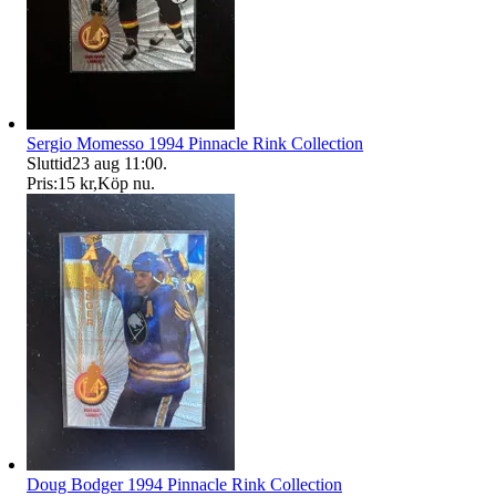
Sergio Momesso 1994 Pinnacle Rink Collection
Sluttid
23 aug 11:00
.
Pris:
15 kr
,
Köp nu
.
Doug Bodger 1994 Pinnacle Rink Collection