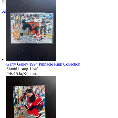
Publicerad
16 jun 12:20
Anmäl
Sälj liknande
Garry Galley 1994 Pinnacle Rink Collection
Sluttid
11 aug 11:40
.
Pris:
15 kr
,
Köp nu
.