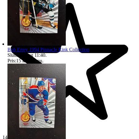
Bob Errey 1994 Pinnacle Rink Collection
Sluttid
11 aug 11:40
.
Pris:
15 kr
,
Köp nu
.
14 036 omdömen