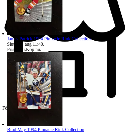
James Patrick 1994 Pinnacle Rink Collection
Sluttid
11 aug 11:40
.
Pris:
15 kr
,
Köp nu
.
Företag
Brad May 1994 Pinnacle Rink Collection