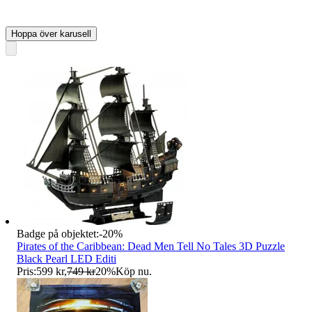
Hoppa över karusell
Badge på objektet:
-
20
%
Pirates of the Caribbean: Dead Men Tell No Tales 3D Puzzle
Black Pearl LED Editi
Pris:
599 kr
,
749 kr
20
%
Köp nu
.