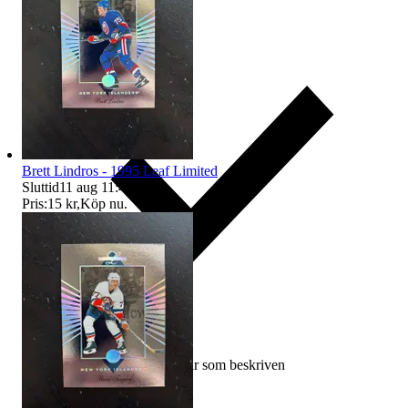
Brett Lindros - 1995 Leaf Limited
Sluttid
11 aug 11:40
.
Pris:
15 kr
,
Köp nu
.
Ersättning om varan inte är som beskriven