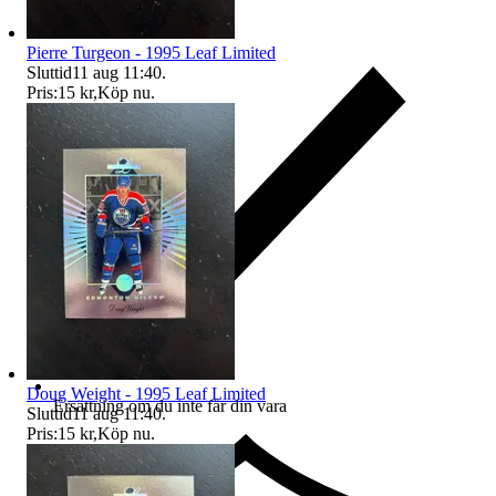
Pierre Turgeon - 1995 Leaf Limited
Sluttid
11 aug 11:40
.
Pris:
15 kr
,
Köp nu
.
Doug Weight - 1995 Leaf Limited
Ersättning om du inte får din vara
Sluttid
11 aug 11:40
.
Pris:
15 kr
,
Köp nu
.