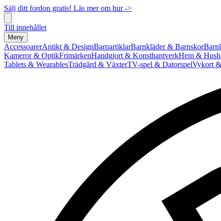
Sälj ditt fordon gratis! Läs mer om hur ->
Till innehållet
Meny
Accessoarer
Antikt & Design
Barnartiklar
Barnkläder & Barnskor
Barnl
Kameror & Optik
Frimärken
Handgjort & Konsthantverk
Hem & Hushå
Tablets & Wearables
Trädgård & Växter
TV-spel & Datorspel
Vykort &