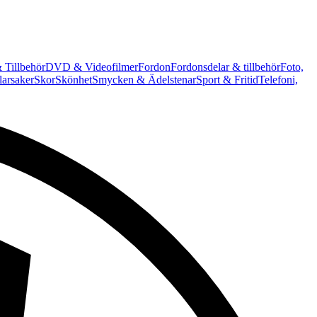
 Tillbehör
DVD & Videofilmer
Fordon
Fordonsdelar & tillbehör
Foto,
arsaker
Skor
Skönhet
Smycken & Ädelstenar
Sport & Fritid
Telefoni,