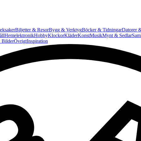
eksaker
Biljetter & Resor
Bygg & Verktyg
Böcker & Tidningar
Datorer &
ll
Hemelektronik
Hobby
Klockor
Kläder
Konst
Musik
Mynt & Sedlar
Saml
 Bilder
Övrigt
Inspiration