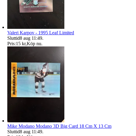
Valeri Karpov - 1995 Leaf Limited
Sluttid
8 aug 11:49
.
Pris:
15 kr
,
Köp nu
.
Mike Modano Modano 3D Big Card 18 Cm X 13 Cm
Sluttid
8 aug 11:49
.