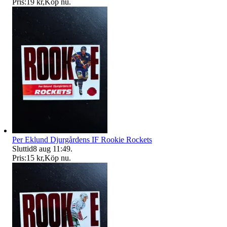
Pris:
19 kr
,
Köp nu
.
Per Eklund Djurgårdens IF Rookie Rockets
Sluttid
8 aug 11:49
.
Pris:
15 kr
,
Köp nu
.