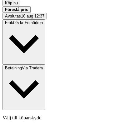
Köp nu
Föreslå pris
Avslutas
16 aug 12:37
Frakt
25 kr Frimärken
Betalning
Via Tradera
Välj till köparskydd