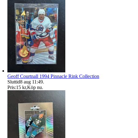
Geoff Courtnall 1994 Pinnacle Rink Collection
Sluttid
8 aug 11:49
.
Pris:
15 kr
,
Köp nu
.