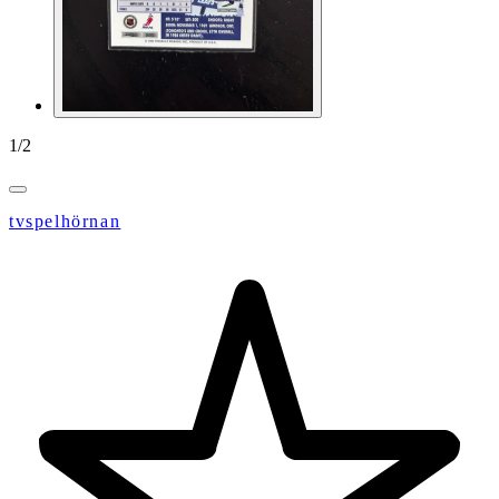
1
/
2
tvspelhörnan