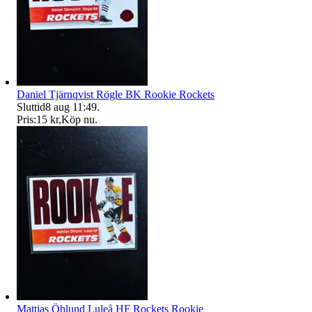
Daniel Tjärnqvist Rögle BK Rookie Rockets
Sluttid
8 aug 11:49
.
Pris:
15 kr
,
Köp nu
.
Mattias Öhlund Luleå HF Rockets Rookie