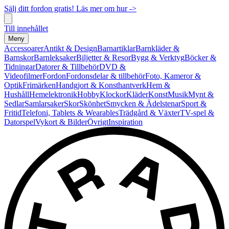
Sälj ditt fordon gratis! Läs mer om hur ->
Till innehållet
Meny
Accessoarer
Antikt & Design
Barnartiklar
Barnkläder &
Barnskor
Barnleksaker
Biljetter & Resor
Bygg & Verktyg
Böcker &
Tidningar
Datorer & Tillbehör
DVD &
Videofilmer
Fordon
Fordonsdelar & tillbehör
Foto, Kameror &
Optik
Frimärken
Handgjort & Konsthantverk
Hem &
Hushåll
Hemelektronik
Hobby
Klockor
Kläder
Konst
Musik
Mynt &
Sedlar
Samlarsaker
Skor
Skönhet
Smycken & Ädelstenar
Sport &
Fritid
Telefoni, Tablets & Wearables
Trädgård & Växter
TV-spel &
Datorspel
Vykort & Bilder
Övrigt
Inspiration