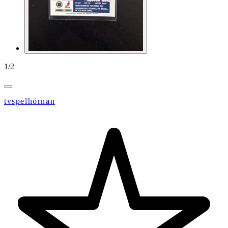
1
/
2
tvspelhörnan