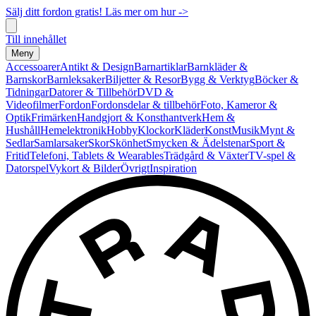
Sälj ditt fordon gratis! Läs mer om hur ->
Till innehållet
Meny
Accessoarer
Antikt & Design
Barnartiklar
Barnkläder &
Barnskor
Barnleksaker
Biljetter & Resor
Bygg & Verktyg
Böcker &
Tidningar
Datorer & Tillbehör
DVD &
Videofilmer
Fordon
Fordonsdelar & tillbehör
Foto, Kameror &
Optik
Frimärken
Handgjort & Konsthantverk
Hem &
Hushåll
Hemelektronik
Hobby
Klockor
Kläder
Konst
Musik
Mynt &
Sedlar
Samlarsaker
Skor
Skönhet
Smycken & Ädelstenar
Sport &
Fritid
Telefoni, Tablets & Wearables
Trädgård & Växter
TV-spel &
Datorspel
Vykort & Bilder
Övrigt
Inspiration