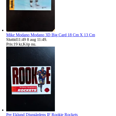
Mike Modano Modano 3D Big Card 18 Cm X 13 Cm
Sluttid
11:49
8 aug 11:49
.
Pris:
19 kr
,
Köp nu
.
Per Eklund Djurgårdens IF Rookie Rockets