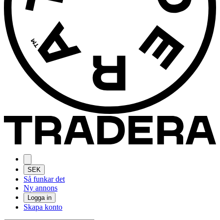
SEK
Så funkar det
Ny annons
Logga in
Skapa konto