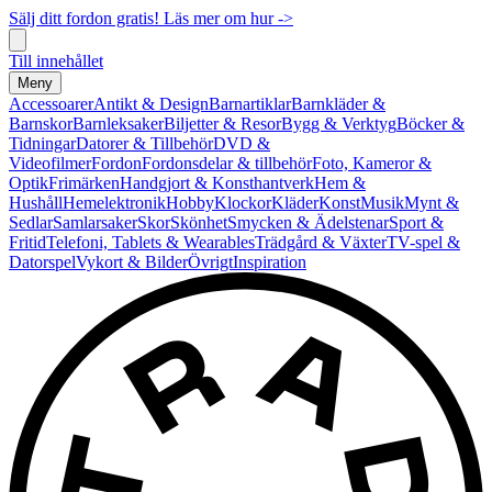
Sälj ditt fordon gratis! Läs mer om hur ->
Till innehållet
Meny
Accessoarer
Antikt & Design
Barnartiklar
Barnkläder &
Barnskor
Barnleksaker
Biljetter & Resor
Bygg & Verktyg
Böcker &
Tidningar
Datorer & Tillbehör
DVD &
Videofilmer
Fordon
Fordonsdelar & tillbehör
Foto, Kameror &
Optik
Frimärken
Handgjort & Konsthantverk
Hem &
Hushåll
Hemelektronik
Hobby
Klockor
Kläder
Konst
Musik
Mynt &
Sedlar
Samlarsaker
Skor
Skönhet
Smycken & Ädelstenar
Sport &
Fritid
Telefoni, Tablets & Wearables
Trädgård & Växter
TV-spel &
Datorspel
Vykort & Bilder
Övrigt
Inspiration