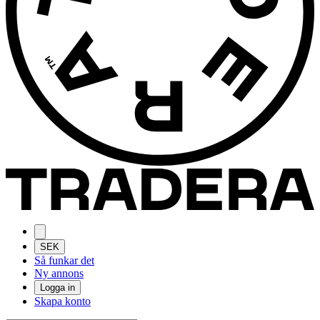
SEK
Så funkar det
Ny annons
Logga in
Skapa konto