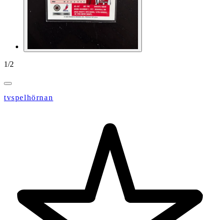
1
/
2
tvspelhörnan