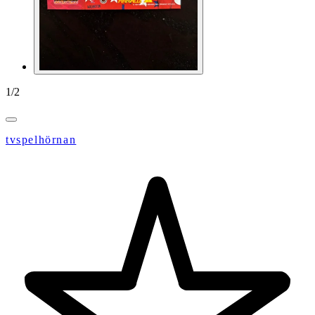
1
/
2
tvspelhörnan