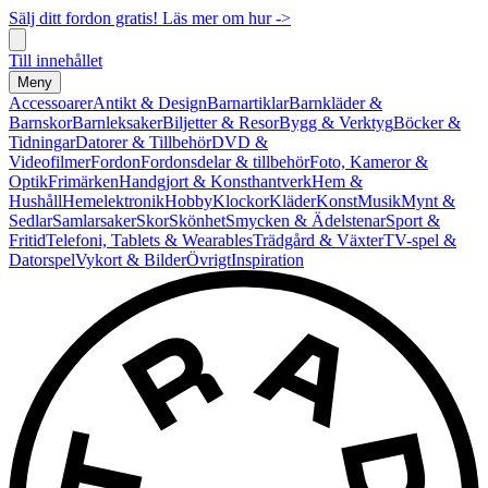
Sälj ditt fordon gratis! Läs mer om hur ->
Till innehållet
Meny
Accessoarer
Antikt & Design
Barnartiklar
Barnkläder &
Barnskor
Barnleksaker
Biljetter & Resor
Bygg & Verktyg
Böcker &
Tidningar
Datorer & Tillbehör
DVD &
Videofilmer
Fordon
Fordonsdelar & tillbehör
Foto, Kameror &
Optik
Frimärken
Handgjort & Konsthantverk
Hem &
Hushåll
Hemelektronik
Hobby
Klockor
Kläder
Konst
Musik
Mynt &
Sedlar
Samlarsaker
Skor
Skönhet
Smycken & Ädelstenar
Sport &
Fritid
Telefoni, Tablets & Wearables
Trädgård & Växter
TV-spel &
Datorspel
Vykort & Bilder
Övrigt
Inspiration