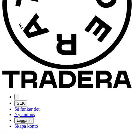
SEK
Så funkar det
Ny annons
Logga in
Skapa konto