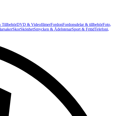
 Tillbehör
DVD & Videofilmer
Fordon
Fordonsdelar & tillbehör
Foto,
arsaker
Skor
Skönhet
Smycken & Ädelstenar
Sport & Fritid
Telefoni,