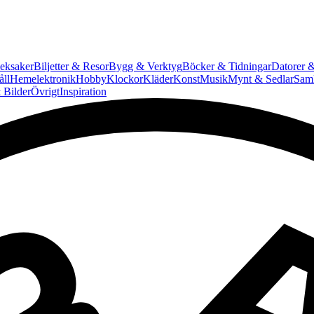
eksaker
Biljetter & Resor
Bygg & Verktyg
Böcker & Tidningar
Datorer &
ll
Hemelektronik
Hobby
Klockor
Kläder
Konst
Musik
Mynt & Sedlar
Saml
 Bilder
Övrigt
Inspiration