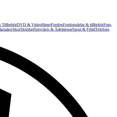
 Tillbehör
DVD & Videofilmer
Fordon
Fordonsdelar & tillbehör
Foto,
arsaker
Skor
Skönhet
Smycken & Ädelstenar
Sport & Fritid
Telefoni,