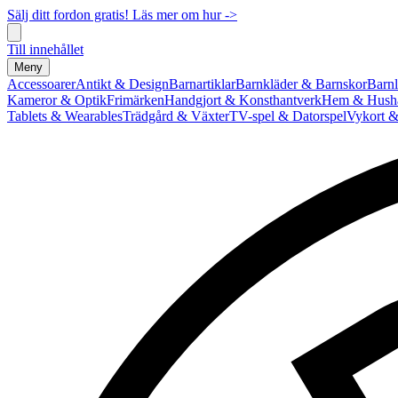
Sälj ditt fordon gratis! Läs mer om hur ->
Till innehållet
Meny
Accessoarer
Antikt & Design
Barnartiklar
Barnkläder & Barnskor
Barnl
Kameror & Optik
Frimärken
Handgjort & Konsthantverk
Hem & Hushå
Tablets & Wearables
Trädgård & Växter
TV-spel & Datorspel
Vykort &