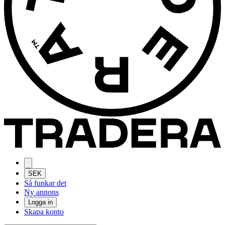
SEK
Så funkar det
Ny annons
Logga in
Skapa konto