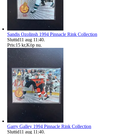
Sandis Ozolinsh 1994 Pinnacle Rink Collection
Sluttid
11 aug 11:40
.
Pris:
15 kr
,
Köp nu
.
Garry Galley 1994 Pinnacle Rink Collection
Sluttid
11 aug 11:40
.