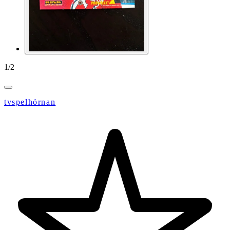
1
/
2
tvspelhörnan