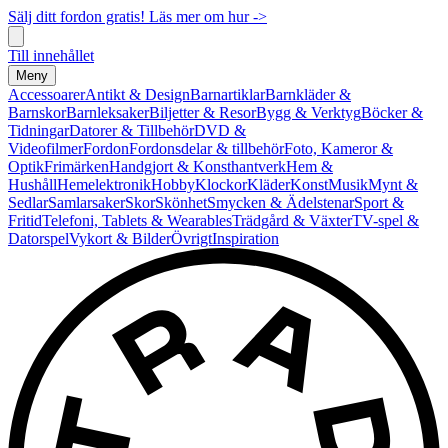
Sälj ditt fordon gratis! Läs mer om hur ->
Till innehållet
Meny
Accessoarer
Antikt & Design
Barnartiklar
Barnkläder &
Barnskor
Barnleksaker
Biljetter & Resor
Bygg & Verktyg
Böcker &
Tidningar
Datorer & Tillbehör
DVD &
Videofilmer
Fordon
Fordonsdelar & tillbehör
Foto, Kameror &
Optik
Frimärken
Handgjort & Konsthantverk
Hem &
Hushåll
Hemelektronik
Hobby
Klockor
Kläder
Konst
Musik
Mynt &
Sedlar
Samlarsaker
Skor
Skönhet
Smycken & Ädelstenar
Sport &
Fritid
Telefoni, Tablets & Wearables
Trädgård & Växter
TV-spel &
Datorspel
Vykort & Bilder
Övrigt
Inspiration