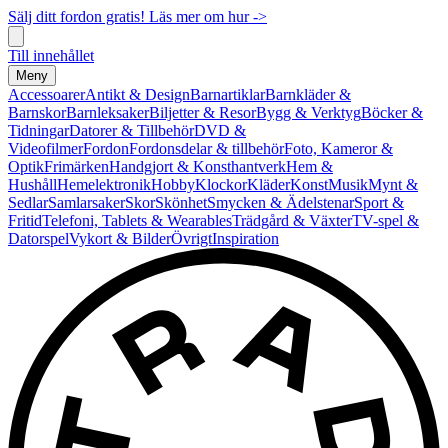
Sälj ditt fordon gratis! Läs mer om hur ->
Till innehållet
Meny
Accessoarer
Antikt & Design
Barnartiklar
Barnkläder &
Barnskor
Barnleksaker
Biljetter & Resor
Bygg & Verktyg
Böcker &
Tidningar
Datorer & Tillbehör
DVD &
Videofilmer
Fordon
Fordonsdelar & tillbehör
Foto, Kameror &
Optik
Frimärken
Handgjort & Konsthantverk
Hem &
Hushåll
Hemelektronik
Hobby
Klockor
Kläder
Konst
Musik
Mynt &
Sedlar
Samlarsaker
Skor
Skönhet
Smycken & Ädelstenar
Sport &
Fritid
Telefoni, Tablets & Wearables
Trädgård & Växter
TV-spel &
Datorspel
Vykort & Bilder
Övrigt
Inspiration