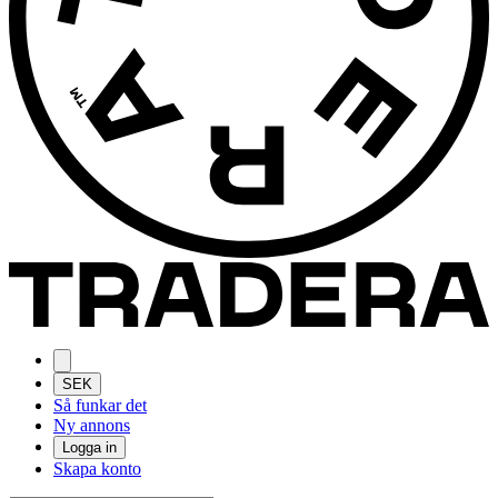
SEK
Så funkar det
Ny annons
Logga in
Skapa konto