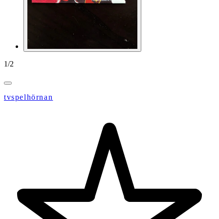
1
/
2
tvspelhörnan