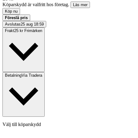
Köparskydd är valfritt hos företag.
Läs mer
Köp nu
Föreslå pris
Avslutas
25 aug 18:59
Frakt
25 kr Frimärken
Betalning
Via Tradera
Välj till köparskydd