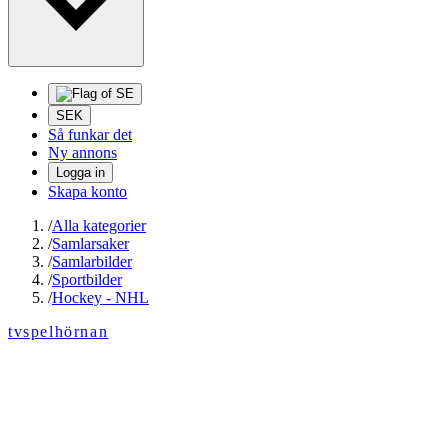
SEK
Så funkar det
Ny annons
Logga in
Skapa konto
/
Alla kategorier
/
Samlarsaker
/
Samlarbilder
/
Sportbilder
/
Hockey - NHL
tvspelhörnan