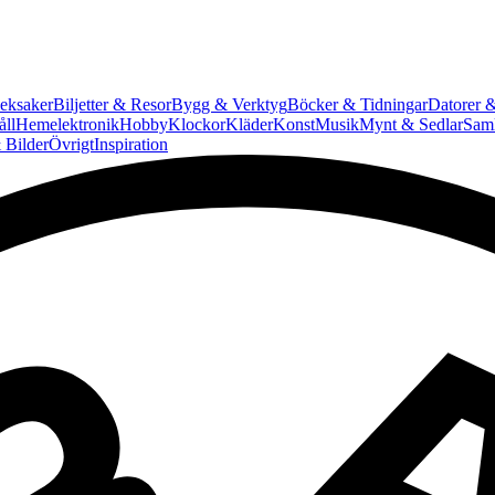
eksaker
Biljetter & Resor
Bygg & Verktyg
Böcker & Tidningar
Datorer &
ll
Hemelektronik
Hobby
Klockor
Kläder
Konst
Musik
Mynt & Sedlar
Saml
 Bilder
Övrigt
Inspiration