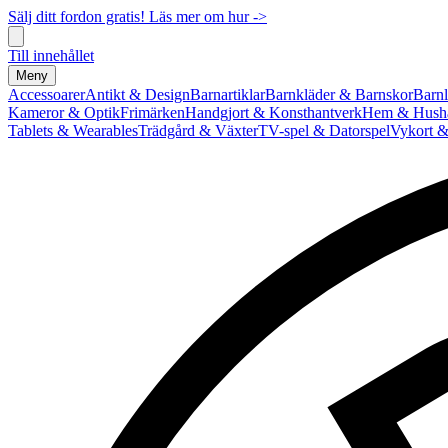
Sälj ditt fordon gratis! Läs mer om hur ->
Till innehållet
Meny
Accessoarer
Antikt & Design
Barnartiklar
Barnkläder & Barnskor
Barnl
Kameror & Optik
Frimärken
Handgjort & Konsthantverk
Hem & Hushå
Tablets & Wearables
Trädgård & Växter
TV-spel & Datorspel
Vykort &