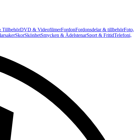
 Tillbehör
DVD & Videofilmer
Fordon
Fordonsdelar & tillbehör
Foto,
arsaker
Skor
Skönhet
Smycken & Ädelstenar
Sport & Fritid
Telefoni,