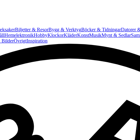
eksaker
Biljetter & Resor
Bygg & Verktyg
Böcker & Tidningar
Datorer &
ll
Hemelektronik
Hobby
Klockor
Kläder
Konst
Musik
Mynt & Sedlar
Saml
 Bilder
Övrigt
Inspiration