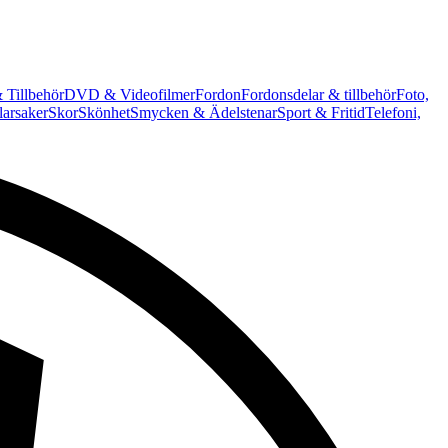
 Tillbehör
DVD & Videofilmer
Fordon
Fordonsdelar & tillbehör
Foto,
arsaker
Skor
Skönhet
Smycken & Ädelstenar
Sport & Fritid
Telefoni,