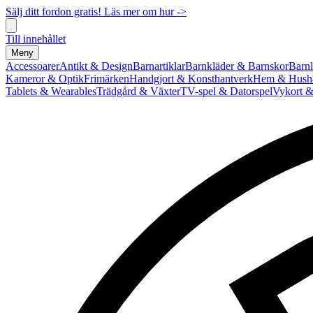
Sälj ditt fordon gratis! Läs mer om hur ->
Till innehållet
Meny
Accessoarer
Antikt & Design
Barnartiklar
Barnkläder & Barnskor
Barnl
Kameror & Optik
Frimärken
Handgjort & Konsthantverk
Hem & Hushå
Tablets & Wearables
Trädgård & Växter
TV-spel & Datorspel
Vykort &