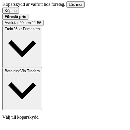
Köparskydd är valfritt hos företag.
Läs mer
Köp nu
Föreslå pris
Avslutas
20 sep 11:56
Frakt
25 kr Frimärken
Betalning
Via Tradera
Välj till köparskydd