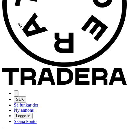
SEK
Så funkar det
Ny annons
Logga in
Skapa konto