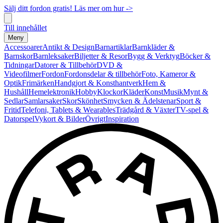
Sälj ditt fordon gratis! Läs mer om hur ->
Till innehållet
Meny
Accessoarer
Antikt & Design
Barnartiklar
Barnkläder &
Barnskor
Barnleksaker
Biljetter & Resor
Bygg & Verktyg
Böcker &
Tidningar
Datorer & Tillbehör
DVD &
Videofilmer
Fordon
Fordonsdelar & tillbehör
Foto, Kameror &
Optik
Frimärken
Handgjort & Konsthantverk
Hem &
Hushåll
Hemelektronik
Hobby
Klockor
Kläder
Konst
Musik
Mynt &
Sedlar
Samlarsaker
Skor
Skönhet
Smycken & Ädelstenar
Sport &
Fritid
Telefoni, Tablets & Wearables
Trädgård & Växter
TV-spel &
Datorspel
Vykort & Bilder
Övrigt
Inspiration