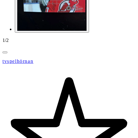
1
/
2
tvspelhörnan