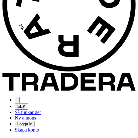
SEK
Så funkar det
Ny annons
Logga in
Skapa konto