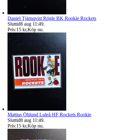
Daniel Tjärnqvist Rögle BK Rookie Rockets
Sluttid
8 aug 11:49
.
Pris:
15 kr
,
Köp nu
.
Mattias Öhlund Luleå HF Rockets Rookie
Sluttid
8 aug 11:49
.
Pris:
15 kr
,
Köp nu
.