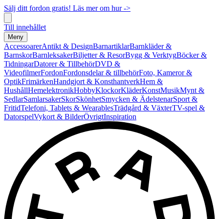
Sälj ditt fordon gratis! Läs mer om hur ->
Till innehållet
Meny
Accessoarer
Antikt & Design
Barnartiklar
Barnkläder &
Barnskor
Barnleksaker
Biljetter & Resor
Bygg & Verktyg
Böcker &
Tidningar
Datorer & Tillbehör
DVD &
Videofilmer
Fordon
Fordonsdelar & tillbehör
Foto, Kameror &
Optik
Frimärken
Handgjort & Konsthantverk
Hem &
Hushåll
Hemelektronik
Hobby
Klockor
Kläder
Konst
Musik
Mynt &
Sedlar
Samlarsaker
Skor
Skönhet
Smycken & Ädelstenar
Sport &
Fritid
Telefoni, Tablets & Wearables
Trädgård & Växter
TV-spel &
Datorspel
Vykort & Bilder
Övrigt
Inspiration