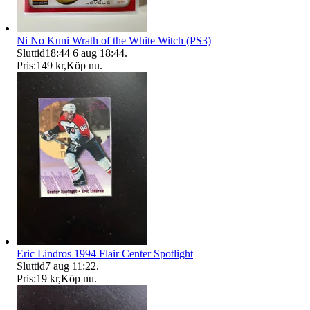
Ni No Kuni Wrath of the White Witch (PS3)
Sluttid
18:44
6 aug 18:44
.
Pris:
149 kr
,
Köp nu
.
Eric Lindros 1994 Flair Center Spotlight
Sluttid
7 aug 11:22
.
Pris:
19 kr
,
Köp nu
.