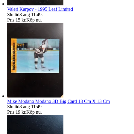
Valeri Karpov - 1995 Leaf Limited
Sluttid
8 aug 11:49
.
Pris:
15 kr
,
Köp nu
.
Mike Modano Modano 3D Big Card 18 Cm X 13 Cm
Sluttid
8 aug 11:49
.
Pris:
19 kr
,
Köp nu
.