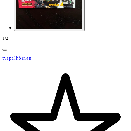
1
/
2
tvspelhörnan