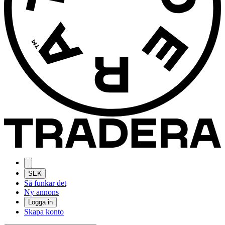
SEK
Så funkar det
Ny annons
Logga in
Skapa konto