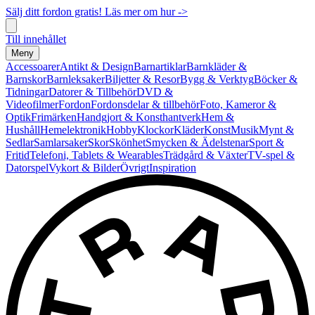
Sälj ditt fordon gratis! Läs mer om hur ->
Till innehållet
Meny
Accessoarer
Antikt & Design
Barnartiklar
Barnkläder &
Barnskor
Barnleksaker
Biljetter & Resor
Bygg & Verktyg
Böcker &
Tidningar
Datorer & Tillbehör
DVD &
Videofilmer
Fordon
Fordonsdelar & tillbehör
Foto, Kameror &
Optik
Frimärken
Handgjort & Konsthantverk
Hem &
Hushåll
Hemelektronik
Hobby
Klockor
Kläder
Konst
Musik
Mynt &
Sedlar
Samlarsaker
Skor
Skönhet
Smycken & Ädelstenar
Sport &
Fritid
Telefoni, Tablets & Wearables
Trädgård & Växter
TV-spel &
Datorspel
Vykort & Bilder
Övrigt
Inspiration