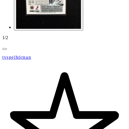
1
/
2
tvspelhörnan