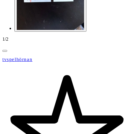
1
/
2
tvspelhörnan