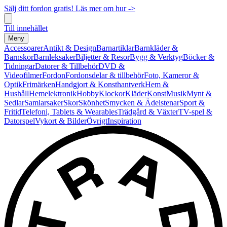
Sälj ditt fordon gratis! Läs mer om hur ->
Till innehållet
Meny
Accessoarer
Antikt & Design
Barnartiklar
Barnkläder &
Barnskor
Barnleksaker
Biljetter & Resor
Bygg & Verktyg
Böcker &
Tidningar
Datorer & Tillbehör
DVD &
Videofilmer
Fordon
Fordonsdelar & tillbehör
Foto, Kameror &
Optik
Frimärken
Handgjort & Konsthantverk
Hem &
Hushåll
Hemelektronik
Hobby
Klockor
Kläder
Konst
Musik
Mynt &
Sedlar
Samlarsaker
Skor
Skönhet
Smycken & Ädelstenar
Sport &
Fritid
Telefoni, Tablets & Wearables
Trädgård & Växter
TV-spel &
Datorspel
Vykort & Bilder
Övrigt
Inspiration