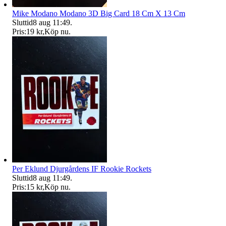
Mike Modano Modano 3D Big Card 18 Cm X 13 Cm
Sluttid
8 aug 11:49
.
Pris:
19 kr
,
Köp nu
.
Per Eklund Djurgårdens IF Rookie Rockets
Sluttid
8 aug 11:49
.
Pris:
15 kr
,
Köp nu
.