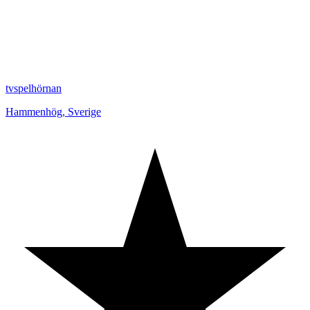
tvspelhörnan
Hammenhög
,
Sverige