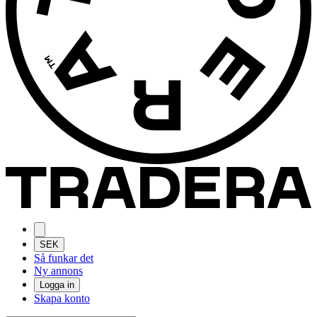
SEK
Så funkar det
Ny annons
Logga in
Skapa konto