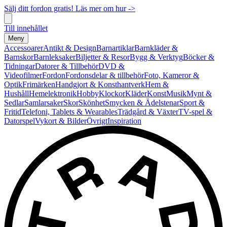
Sälj ditt fordon gratis! Läs mer om hur ->
Till innehållet
Meny
Accessoarer
Antikt & Design
Barnartiklar
Barnkläder &
Barnskor
Barnleksaker
Biljetter & Resor
Bygg & Verktyg
Böcker &
Tidningar
Datorer & Tillbehör
DVD &
Videofilmer
Fordon
Fordonsdelar & tillbehör
Foto, Kameror &
Optik
Frimärken
Handgjort & Konsthantverk
Hem &
Hushåll
Hemelektronik
Hobby
Klockor
Kläder
Konst
Musik
Mynt &
Sedlar
Samlarsaker
Skor
Skönhet
Smycken & Ädelstenar
Sport &
Fritid
Telefoni, Tablets & Wearables
Trädgård & Växter
TV-spel &
Datorspel
Vykort & Bilder
Övrigt
Inspiration