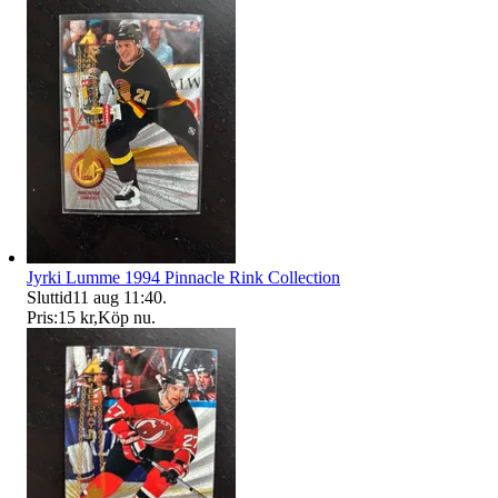
Jyrki Lumme 1994 Pinnacle Rink Collection
Sluttid
11 aug 11:40
.
Pris:
15 kr
,
Köp nu
.