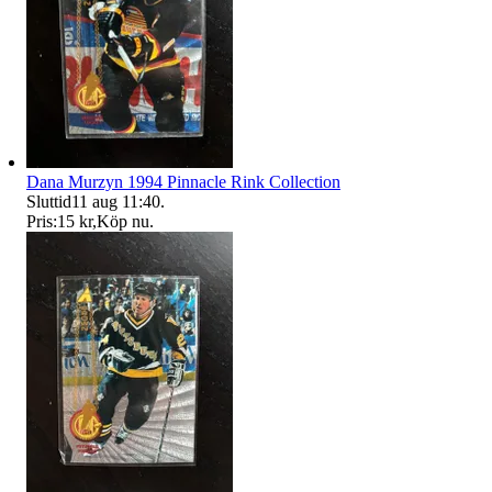
Dana Murzyn 1994 Pinnacle Rink Collection
Sluttid
11 aug 11:40
.
Pris:
15 kr
,
Köp nu
.