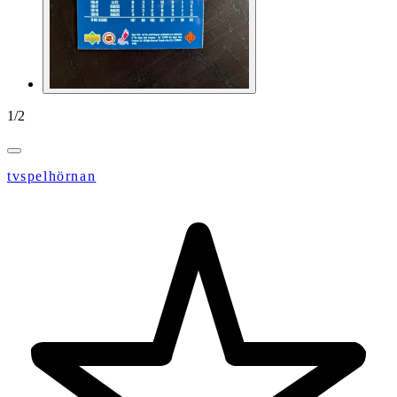
1
/
2
tvspelhörnan