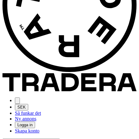
SEK
Så funkar det
Ny annons
Logga in
Skapa konto