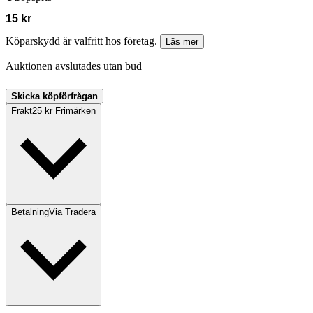
15 kr
Köparskydd är valfritt hos företag.
Läs mer
Auktionen avslutades utan bud
Skicka köpförfrågan
Frakt
25 kr Frimärken
Betalning
Via Tradera