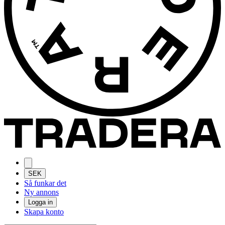
SEK
Så funkar det
Ny annons
Logga in
Skapa konto