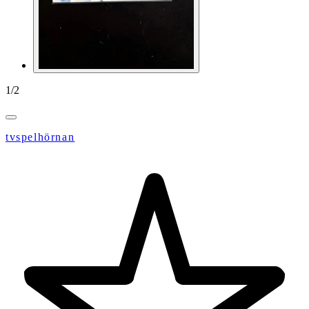
1
/
2
tvspelhörnan