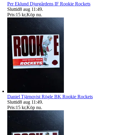
Per Eklund Djurgårdens IF Rookie Rockets
Sluttid
8 aug 11:49
.
Pris:
15 kr
,
Köp nu
.
Daniel Tjärnqvist Rögle BK Rookie Rockets
Sluttid
8 aug 11:49
.
Pris:
15 kr
,
Köp nu
.