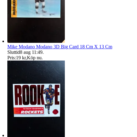
Mike Modano Modano 3D Big Card 18 Cm X 13 Cm
Sluttid
8 aug 11:49
.
Pris:
19 kr
,
Köp nu
.