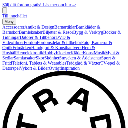
Sälj ditt fordon gratis! Läs mer om hur ->
Till innehållet
Meny
Accessoarer
Antikt & Design
Barnartiklar
Barnkläder &
Barnskor
Barnleksaker
Biljetter & Resor
Bygg & Verktyg
Böcker &
Tidningar
Datorer & Tillbehör
DVD &
Videofilmer
Fordon
Fordonsdelar & tillbehör
Foto, Kameror &
Optik
Frimärken
Handgjort & Konsthantverk
Hem &
Hushåll
Hemelektronik
Hobby
Klockor
Kläder
Konst
Musik
Mynt &
Sedlar
Samlarsaker
Skor
Skönhet
Smycken & Ädelstenar
Sport &
Fritid
Telefoni, Tablets & Wearables
Trädgård & Växter
TV-spel &
Datorspel
Vykort & Bilder
Övrigt
Inspiration