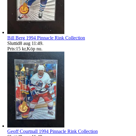
Bill Berg 1994 Pinnacle Rink Collection
Sluttid
8 aug 11:49
.
Pris:
15 kr
,
Köp nu
.
Geoff Courtnall 1994 Pinnacle Rink Collection