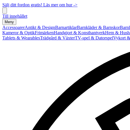
Sälj ditt fordon gratis! Läs mer om hur ->
Till innehållet
Meny
Accessoarer
Antikt & Design
Barnartiklar
Barnkläder & Barnskor
Barnl
Kameror & Optik
Frimärken
Handgjort & Konsthantverk
Hem & Hushå
Tablets & Wearables
Trädgård & Växter
TV-spel & Datorspel
Vykort &