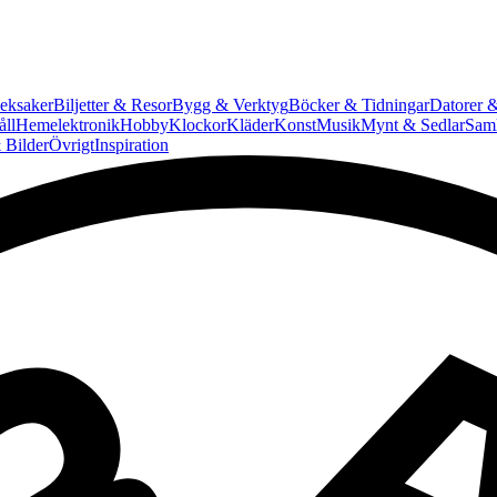
eksaker
Biljetter & Resor
Bygg & Verktyg
Böcker & Tidningar
Datorer &
ll
Hemelektronik
Hobby
Klockor
Kläder
Konst
Musik
Mynt & Sedlar
Saml
 Bilder
Övrigt
Inspiration