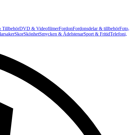
 Tillbehör
DVD & Videofilmer
Fordon
Fordonsdelar & tillbehör
Foto,
arsaker
Skor
Skönhet
Smycken & Ädelstenar
Sport & Fritid
Telefoni,